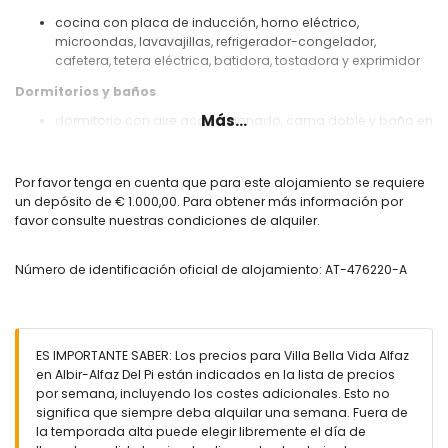
cocina con placa de inducción, horno eléctrico,
microondas, lavavajillas, refrigerador-congelador,
cafetera, tetera eléctrica, batidora, tostadora y exprimidor
Dormitorios y baños
Más...
dormitorio con aire acondicionado, cama doble y baño en
suite
dormitorio con aire acondicionado y cama doble
dormitorio con aire acondicionado y 2 camas individuales
Por favor tenga en cuenta que para este alojamiento se requiere
baño en suite con lavabo doble, bañera, ducha, bidet y
un depósito de € 1.000,00. Para obtener más información por
aseo
favor consulte nuestras condiciones de alquiler.
baño con lavabo sencillo, ducha y aseo
Exterior de la villa
Número de identificación oficial de alojamiento: AT-476220-A
amplia parcela cerrada
piscina privada de 8 m x 4 m y 2,1 m de profundidad
jardín con grava, árboles y muebles de jardín con
tumbonas
ES IMPORTANTE SABER: Los precios para Villa Bella Vida Alfaz
3 terrazas, de las cuales 1 está cubierta
en Albir-Alfaz Del Pi están indicados en la lista de precios
cocina exterior y barbacoa
por semana, incluyendo los costes adicionales. Esto no
ducha exterior
significa que siempre deba alquilar una semana. Fuera de
zona de estar exterior y zona de comedor exterior
la temporada alta puede elegir libremente el día de
plaza de aparcamiento privada cubierta