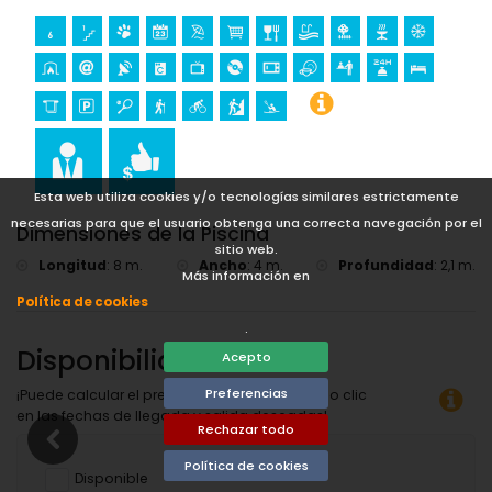
tenis, senderismo y ciclismo (a menos de 5 kilómetros de la
villa)
golf, escalada, kayak y snorkel (a menos de 10 kilómetros
de la villa)
Esta web utiliza cookies y/o tecnologías similares estrictamente
necesarias para que el usuario obtenga una correcta navegación por el
Dimensiones de la Piscina
sitio web.
Longitud
:
8 m.
Ancho
:
4 m.
Profundidad
:
2,1 m.
Más información en
Política de cookies
.
Disponibilidad
Acepto
Preferencias
¡Puede calcular el precio del alquiler haciendo clic
en las fechas de llegada y salida deseadas!
Rechazar todo
Política de cookies
Disponible