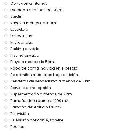
Conexión a Internet
internet (WiFi)
aspiradora y plancha con tabla de planchar
Escalada a menos de 10 km.
ropa de cama y toallas
Jardín
servicio de recepción y servicio de emergencia 24 horas
Kayak a menos de 10 km.
Lavadora
Instalaciones y servicios con cargo adicional
Lavavajillas
aire acondicionado
Microondas
Entretenimiento y actividades de ocio para sus vacaciones
Parking privado
en Albir-Alfaz del Pi, Costa Blanca
Piscina privada
Playa a menos de 5 km.
parque de atracciones (Terra Mitica), parque temático
(Terra Mitica), zoológico (Terra Natura) y parque acuático
Ropa de cama incluida en el precio
(Aqualandia) (a menos de 10 kilómetros de la casa)
Se admiten mascotas bajo petición.
Senderos de senderismo a menos de 5 km.
Lugares de interés y cultura en Albir-Alfaz del Pi, Costa
Servicio de recepción
Blanca
Supermercado a menos de 2 km.
museo (Museo del Chocolate) y lugar histórico (Casco
Tamaño de la parcela 1200 m2.
Antiguo de Altea) (a menos de 10 kilómetros del
Tamaño del edificio 170 m2.
alojamiento)
castillo (Guadalest/Alicante) (a menos de 25 kilómetros del
Televisión
alojamiento)
Televisión por cable/satélite
Toallas
Deportes