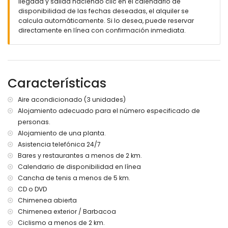
llegada y salida haciendo clic en el calendario de
disponibilidad de las fechas deseadas, el alquiler se
Más información
calcula automáticamente. Si lo desea, puede reservar
pueblo más cercano: Alfaz del Pi (a menos de 2 kilómetros
directamente en línea con confirmación inmediata.
de la villa)
banco de río o costa más cercano: Albir (a menos de 5
kilómetros de la villa)
playa más cercana: Playa del Albir (a menos de 5
Características
kilómetros de la villa)
puerto más cercano: Puerto Altea (a menos de 5 kilómetros
de la villa)
Aire acondicionado (3 unidades)
parque más cercano: Parque Escandinavia (a menos de 2
Alojamiento adecuado para el número especificado de
kilómetros de la villa)
personas.
aeropuerto más cercano: Alicante (a menos de 100
Alojamiento de una planta.
kilómetros de la villa)
Asistencia telefónica 24/7
segundo aeropuerto más cercano: Valencia (> 100
Bares y restaurantes a menos de 2 km.
kilómetros)
transporte público cercano: autobús a menos de 2
Calendario de disponibilidad en línea
kilómetros
Cancha de tenis a menos de 5 km.
por favor, consulte si se permiten mascotas
CD o DVD
El alojamiento es muy adecuado para familias con niños
Chimenea abierta
Instalaciones y servicios incluidos en el precio del alquiler
Chimenea exterior / Barbacoa
de la villa
Ciclismo a menos de 2 km.