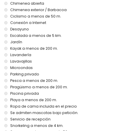
consultar si se permiten mascotas
Chimenea abierta
El alojamiento es muy adecuado para familias con niños,
Chimenea exterior / Barbacoa
sesiones de fotos y sesiones de yoga
Ciclismo a menos de 50 m.
Conexión a Internet
Servicios e instalaciones incluidos en el precio de alquiler
de esta casa de vacaciones
Desayuno
Escalada a menos de 5 km.
internet (WiFi)
Jardín
aspiradora y plancha y tabla de planchar
Kayak a menos de 200 m.
ropa de cama y toallas
servicio de recepción y servicio de emergencias 24 horas
Lavandería
Lavavajillas
Servicios e instalaciones con cargo adicional
Microondas
desayuno
Parking privado
servicio de aeropuerto
Pesca a menos de 200 m.
servicio de lavandería
Piragüismo a menos de 200 m.
calefacción central y aire acondicionado
Piscina privada
cama/cuna para niños (bajo demanda)
Playa a menos de 200 m.
Actividades de entretenimiento y ocio para sus vacaciones
Ropa de cama incluida en el precio
en Altea, Costa Blanca
Se admiten mascotas bajo petición.
bar y paseo marítimo (Paseo Marítimo de Altea) (a menos
Servicio de recepción
de 500 metros de la casa)
Snorkeling a menos de 4 km.
cine, discoteca y parque de atracciones (Terra Mítica) (a