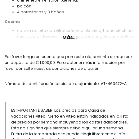
chimenea en el salón (de leña)
balcón
4 dormitorios y 3 baños
Cocina
cocina abierta con vitrocerámica eléctrica, horno eléctrico,
microondas, lavavajillas, refrigerador, congelador, cafetera,
Más...
tostadora y extractor de jugos
Dormitorios y baños
Por favor tenga en cuenta que para este alojamiento se requiere
dormitorio con aire acondicionado, cama king-size,
un depósito de € 1.000,00. Para obtener más información por
ventilador y baño en suite
favor consulte nuestras condiciones de alquiler.
dormitorio con aire acondicionado, cama de matrimonio,
ventilador y baño en suite
Número de identificación oficial de alojamiento: AT-463472-A
dormitorio con aire acondicionado, cama de matrimonio y
ventilador
dormitorio con 2 camas individuales y ventilador
baño en suite con lavabo doble, bañera, ducha, bidet y
aseo
ES IMPORTANTE SABER: Los precios para Casa de
baño con lavabo individual, bañera, ducha, bidet y aseo
vacaciones Altea Puerto en Altea están indicados en la lista
baño con lavabo individual, ducha y aseo
de precios por semana, incluyendo los costes adicionales.
Esto no significa que siempre deba alquilar una semana.
Exterior de esta casa de vacaciones
Fuera de la temporada alta puede elegir libremente el día
terreno cerrado