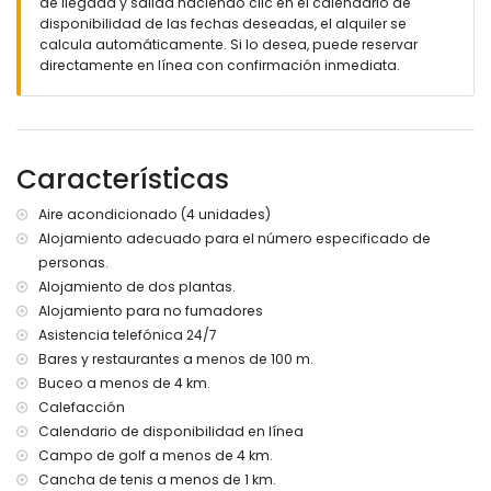
de llegada y salida haciendo clic en el calendario de
piscina privada de 8m x 4m y 1.8m de profundidad
disponibilidad de las fechas deseadas, el alquiler se
hermoso jardín con césped y árboles, y mobiliario de
calcula automáticamente. Si lo desea, puede reservar
jardín con tumbonas
directamente en línea con confirmación inmediata.
3 terrazas, de las cuales 1 está cubierta
barbacoa
zona de estar al aire libre y zona de comedor al aire libre
plaza de aparcamiento cubierta privada y cerrada
terraza en la azotea
Características
Más información
Aire acondicionado (4 unidades)
pueblo más cercano: Altea (a menos de 50 metros de la
Alojamiento adecuado para el número especificado de
casa)
personas.
playa más cercana: Playa de Altea (a menos de 200
Alojamiento de dos plantas.
metros de la casa)
Alojamiento para no fumadores
puerto más cercano: Altea (a menos de 200 metros de la
Asistencia telefónica 24/7
casa)
aeropuerto más cercano: Alicante (a menos de 100
Bares y restaurantes a menos de 100 m.
kilómetros de la casa)
Buceo a menos de 4 km.
segundo aeropuerto más cercano: Valencia (> 100
Calefacción
kilómetros)
Calendario de disponibilidad en línea
transporte público cercano: autobús a menos de 200
Campo de golf a menos de 4 km.
metros y tren a menos de 500 metros
Cancha de tenis a menos de 1 km.
no se permite fumar