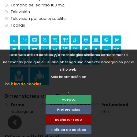
Monumentos y cultura en Altea, Costa Blanca
Tamaño del edificio 160 m2.
castillo (Guadalest) (a menos de 25 kilómetros del
Televisión
alojamiento)
Televisión por cable/satélite
Deportes
Toallas
tenis, golf, piragüismo, kayak, buceo, esnórquel y surf (a
menos de 5 kilómetros de la casa)
paseos a caballo (a menos de 10 kilómetros de la casa)
Esta web utiliza cookies y/o tecnologías similares estrictamente
necesarias para que el usuario obtenga una correcta navegación por el
sitio web.
Más información en
Política de cookies
.
Dimensiones de la Piscina
Acepto
Forma
:
Longitud
:
Ancho
:
Profundidad
:
Preferencias
rectangular
11 m.
3 m.
1,8 m.
Rechazar todo
Política de cookies