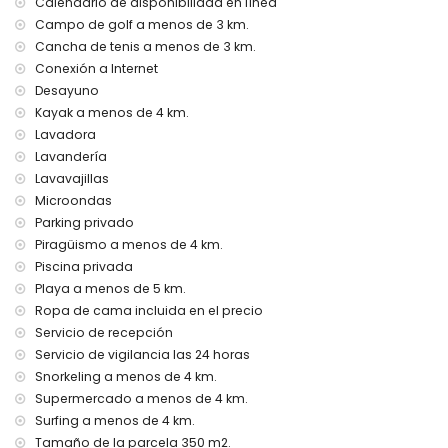
Calendario de disponibilidad en línea
Instalaciones y servicios incluidos en el precio del alquiler
de esta casa de vacaciones
Campo de golf a menos de 3 km.
Cancha de tenis a menos de 3 km.
internet (WiFi)
Conexión a Internet
aspiradora y plancha y tabla de planchar
ropa de cama y toallas
Desayuno
servicio de recepción, servicio de vigilancia 24 horas y
Kayak a menos de 4 km.
servicio de emergencia 24 horas
Lavadora
Lavandería
Instalaciones y servicios con cargo adicional
Lavavajillas
desayuno
Microondas
servicio de lavandería
Parking privado
calefacción central y aire acondicionado
Piragüismo a menos de 4 km.
calefacción de la piscina
cuna para niños (bajo demanda)
Piscina privada
Playa a menos de 5 km.
Entretenimiento y actividades recreativas para sus
Ropa de cama incluida en el precio
vacaciones en Altea, Costa Blanca
Servicio de recepción
bar y paseo marítimo (a menos de 5 kilómetros de la
Servicio de vigilancia las 24 horas
casa)
Snorkeling a menos de 4 km.
parque temático (Terra Mítica), zoológico (Terra Natura) y
Supermercado a menos de 4 km.
parque acuático (Aquapark) (a menos de 10 kilómetros de
la casa)
Surfing a menos de 4 km.
Tamaño de la parcela 350 m2.