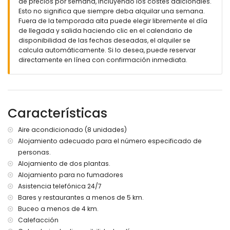
de precios por semana, incluyendo los costes adicionales.
parcela cerrada
Esto no significa que siempre deba alquilar una semana.
piscina privada climatizada de 11m x 3m y 1.8m de
Fuera de la temporada alta puede elegir libremente el día
profundidad
de llegada y salida haciendo clic en el calendario de
3 terrazas, de las cuales 1 está cubierta
disponibilidad de las fechas deseadas, el alquiler se
ducha exterior
calcula automáticamente. Si lo desea, puede reservar
área de estar exterior y área de comedor exterior
directamente en línea con confirmación inmediata.
2 plazas de aparcamiento privado
Más información
pueblo más cercano: Altea (a menos de 5 kilómetros de la
Características
casa)
playa más cercana: La Olla (a menos de 5 kilómetros de la
casa)
Aire acondicionado (8 unidades)
puerto más cercano: Campomanus (a menos de 3
Alojamiento adecuado para el número especificado de
kilómetros de la casa)
personas.
aeropuerto más cercano: Alicante (a menos de 100
Alojamiento de dos plantas.
kilómetros de la casa)
Alojamiento para no fumadores
segundo aeropuerto más cercano: Valencia (> 100
Asistencia telefónica 24/7
kilómetros)
transporte público cercano: tren a menos de 5 kilómetros
Bares y restaurantes a menos de 5 km.
no se permite fumar
Buceo a menos de 4 km.
no se admiten mascotas
Calefacción