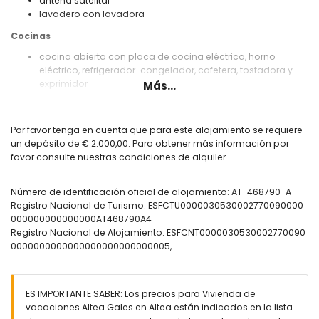
antena satelital
lavadero con lavadora
Cocinas
cocina abierta con placa de cocina eléctrica, horno
eléctrico, refrigerador-congelador, cafetera, tostadora y
exprimidor
Más...
cocina abierta con placa de cocina eléctrica, horno
eléctrico, microondas, lavavajillas, refrigerador, cafetera,
tetera eléctrica, batidora, tostadora y exprimidor
Por favor tenga en cuenta que para este alojamiento se requiere
un depósito de € 2.000,00. Para obtener más información por
Dormitorios y baños
favor consulte nuestras condiciones de alquiler.
dormitorio con aire acondicionado, cama king size y baño
en suite
Número de identificación oficial de alojamiento: AT-468790-A
dormitorio con aire acondicionado, cama queen size y
Registro Nacional de Turismo: ESFCTU0000030530002770090000
baño en suite
000000000000000AT468790A4
dormitorio con aire acondicionado y cama king size
Registro Nacional de Alojamiento: ESFCNT0000030530002770090
dormitorio con aire acondicionado y cama doble
0000000000000000000000000005,
baño en suite con lavabo doble, bañera, ducha, inodoro y
secador de pelo
baño en suite con ducha e inodoro
baño con lavabo doble, ducha e inodoro
ES IMPORTANTE SABER: Los precios para Vivienda de
vacaciones Altea Gales en Altea están indicados en la lista
Exterior de esta casa de vacaciones