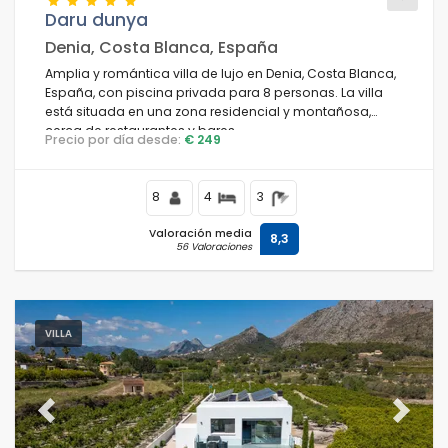
Daru dunya
Denia, Costa Blanca, España
Amplia y romántica villa de lujo en Denia, Costa Blanca,
Condiciones
España, con piscina privada para 8 personas. La villa
está situada en una zona residencial y montañosa,
cerca de restaurantes y bares.
Precio por día desde:
€ 249
Opciones
8
4
3
Valoración media
8,3
56 Valoraciones
Distancias
Confort
VILLA
Servicios
Previous
Next