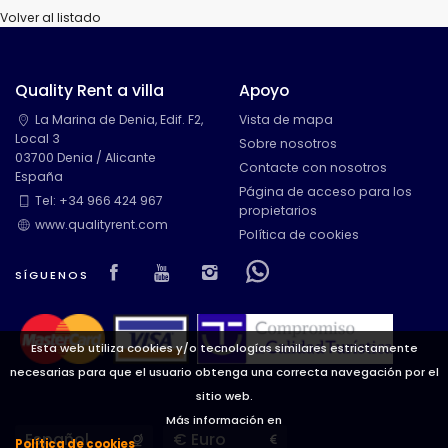
Volver al listado
Quality Rent a villa
Apoyo
La Marina de Denia, Edif. F2,
Vista de mapa
Local 3
Sobre nosotros
03700 Denia / Alicante
Contacte con nosotros
España
Página de acceso para los
Tel: +34 966 424 967
propietarios
www.qualityrent.com
Política de cookies
Visit our Facebook page
Visit our youtube page
Visit our isntagram pag
Visit our Facebowh
SÍGUENOS
Esta web utiliza cookies y/o tecnologías similares estrictamente
necesarias para que el usuario obtenga una correcta navegación por el
sitio web.
Más información en
Languages
Currencies
Política de cookies