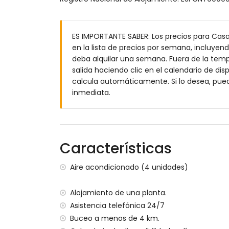
Exterior de esta casa de vacaciones
Parcela vallada
ES IMPORTANTE SABER: Los precios para Cas
Piscina privada en forma de riñón de 8m
en la lista de precios por semana, incluyend
Jardín con grava, árboles y muebles de 
deba alquilar una semana. Fuera de la tempo
2 invernaderos / jardines de invierno
salida haciendo clic en el calendario de disp
Barbacoa
calcula automáticamente. Si lo desea, pue
Zona de estar al aire libre y comedor exte
inmediata.
Espacio de aparcamiento privado
Más información
Pueblo más cercano: Moraira (a menos de
Ribera u orilla más cercana: Mar Mediter
Características
Playa más cercana: Cala Baladrar (a men
Puerto más cercano: Puerto de Moraira (
Aire acondicionado (4 unidades)
Parque más cercano: Pinar del Advocat (
Aeropuerto más cercano: Alicante (a men
Alojamiento de una planta.
Segundo aeropuerto más cercano: Valenci
Asistencia telefónica 24/7
No se permite fumar
Buceo a menos de 4 km.
Consultar si se permiten mascotas