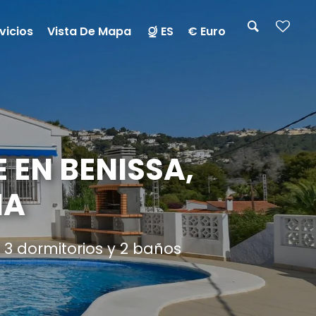
vicios
Vista De Mapa
ES
€ Euro
 EN BENISSA,
ÑA
3 dormitorios y 2 baños