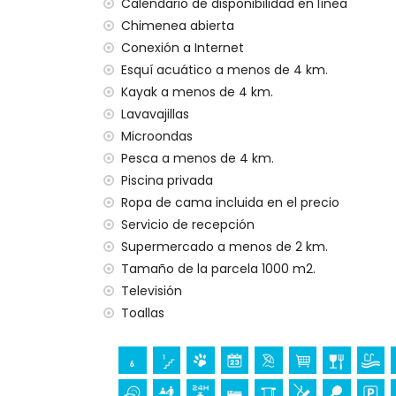
El alojamiento es muy adecuado para fam
Calendario de disponibilidad en línea
Chimenea abierta
Instalaciones y servicios incluidos en el pr
Conexión a Internet
Internet (WiFi)
Esquí acuático a menos de 4 km.
Plancha y tabla de planchar
Kayak a menos de 4 km.
Ropa de cama y toallas
Lavavajillas
Servicio de recepción y servicio de emer
Microondas
Ping-pong
Pesca a menos de 4 km.
Calefacción eléctrica y con aire acondic
Piscina privada
Instalaciones y servicios con coste extra
Ropa de cama incluida en el precio
Cama extra y camas/cunas para niños 
Servicio de recepción
Supermercado a menos de 2 km.
Entretenimiento y actividades de ocio par
Tamaño de la parcela 1000 m2.
Bar (a menos de 1000 metros de la casa)
Televisión
Discoteca y paseo (Paseo Senillar) (a me
Toallas
Lugares de interés y cultura en Benissa, C
Museo (Moraira), iglesia (Iglesia Nuestra 
(Moraira), monumento (Moraira), edificio 