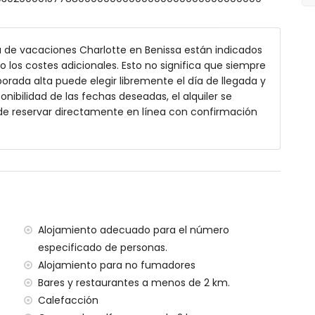
a de vacaciones Charlotte en Benissa están indicados
 x 4m y 2m de profundidad
o los costes adicionales. Esto no significa que siempre
jardín con tumbonas
rada alta puede elegir libremente el día de llegada y
onibilidad de las fechas deseadas, el alquiler se
de reservar directamente en línea con confirmación
rior
 5 kilómetros de la casa)
ráneo (a menos de 2 kilómetros de la casa)
os de 2 kilómetros de la casa)
a menos de 5 kilómetros de la casa)
Alojamiento adecuado para el número
a menos de 4 kilómetros de la casa)
especificado de personas.
os de 100 kilómetros de la casa)
Alojamiento para no fumadores
a (> 100 kilómetros)
Bares y restaurantes a menos de 2 km.
Calefacción