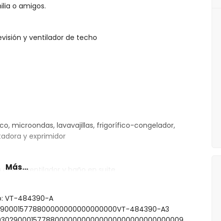
lia o amigos.
evisión y ventilador de techo
o, microondas, lavavajillas, frigorífico-congelador,
stadora y exprimidor
Más...
doble, ventilador y baño en suite
ma doble
mas individuales
to: VT-484390-A
ra/ducha y WC
0302900015778800000000000000000VT-484390-A3
00000302900015778800000000000000000000000000009