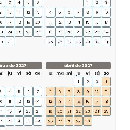
2
3
4
5
6
1
2
3
9
10
11
12
13
4
5
6
7
8
9
10
16
17
18
19
20
11
12
13
14
15
16
17
23
24
25
26
27
18
19
20
21
22
23
24
30
31
25
26
27
28
29
30
31
rzo de 2027
abril de 2027
mi
ju
vi
sá
do
lu
ma
mi
ju
vi
sá
do
1
2
3
4
3
4
5
6
7
5
6
7
8
9
10
11
10
11
12
13
14
12
13
14
15
16
17
18
17
18
19
20
21
19
20
21
22
23
24
25
24
25
26
27
28
26
27
28
29
30