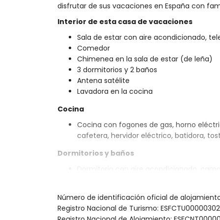
disfrutar de sus vacaciones en España con fami
Interior de esta casa de vacaciones
Sala de estar con aire acondicionado, tel
Comedor
Chimenea en la sala de estar (de leña)
3 dormitorios y 2 baños
Antena satélite
Lavadora en la cocina
Cocina
Cocina con fogones de gas, horno eléctric
cafetera, hervidor eléctrico, batidora, to
Dormitorios y baños
Dormitorio con aire acondicionado, cama 
Dormitorio con aire acondicionado y ca
Dormitorio con aire acondicionado y 2 ca
Número de identificación oficial de alojamien
Baño en suite con lavabo sencillo, bañe
Registro Nacional de Turismo: ESFCTU0000
Baño con lavabo sencillo, ducha y WC
Registro Nacional de Alojamiento: ESFCNT