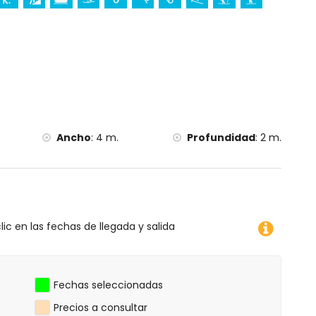
aje, kayak, pesca, buceo, esnórquel, surf, windsurf y
 de la casa)
tros de la casa)
Ancho
:
4 m.
Profundidad
:
2 m.
lic en las fechas de llegada y salida
Fechas seleccionadas
Precios a consultar