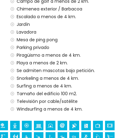
ilias con niños
Campo de golf a menos de 2 km.
Chimenea exterior / Barbacoa
ecio del alquiler de esta casa de vacaciones
Escalada a menos de 4 km.
Jardín
Lavadora
Mesa de ping pong
gencia 24 horas
Parking privado
Piragüismo a menos de 4 km.
ionado
Playa a menos de 2 km.
Se admiten mascotas bajo petición.
(bajo demanda)
Snorkeling a menos de 4 km.
Surfing a menos de 4 km.
a sus vacaciones en Benissa, Costa Blanca
Tamaño del edificio 100 m2.
Televisión por cable/satélite
nos de 5 kilómetros de la casa)
Windsurfing a menos de 4 km.
osta Blanca
Señora de los Desamparados), castillo (Moraira), ruina
arquitectónico (Moraira) y lugar histórico (Moraira) (a