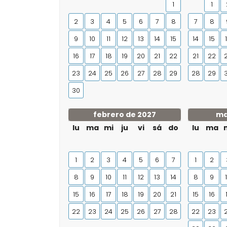
1
1
2
3
4
5
6
7
8
7
8
9
10
11
12
13
14
15
14
15
16
17
18
19
20
21
22
21
22
23
24
25
26
27
28
29
28
29
30
febrero de 2027
ma
lu
ma
mi
ju
vi
sá
do
lu
ma
1
2
3
4
5
6
7
1
2
8
9
10
11
12
13
14
8
9
15
16
17
18
19
20
21
15
16
22
23
24
25
26
27
28
22
23