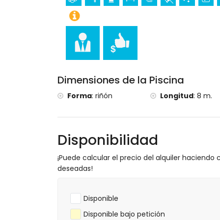
menos de 5 kilómetros del alojamiento)
Deportes
Golf (Club de Golf Ifach), escalada, canot
esquí acuático (a menos de 5 kilómetros
Tenis y equitación (a menos de 10 kilóme
Dimensiones de la Piscina
Forma
:
riñón
Longitud
:
8 m.
Disponibilidad
¡Puede calcular el precio del alquiler haciendo c
deseadas!
Disponible
Disponible bajo petición