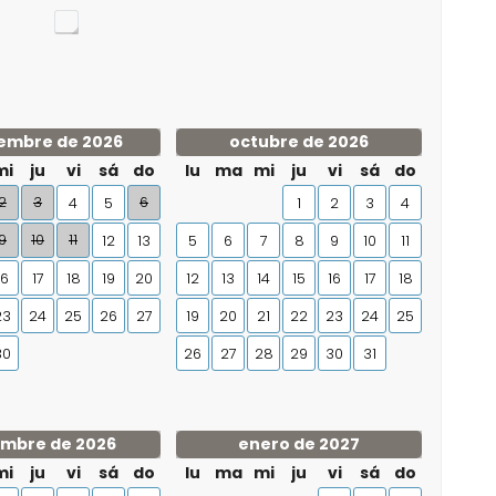
embre de 2026
octubre de 2026
mi
ju
vi
sá
do
lu
ma
mi
ju
vi
sá
do
2
3
6
4
5
1
2
3
4
9
10
11
12
13
5
6
7
8
9
10
11
16
17
18
19
20
12
13
14
15
16
17
18
23
24
25
26
27
19
20
21
22
23
24
25
30
26
27
28
29
30
31
embre de 2026
enero de 2027
mi
ju
vi
sá
do
lu
ma
mi
ju
vi
sá
do