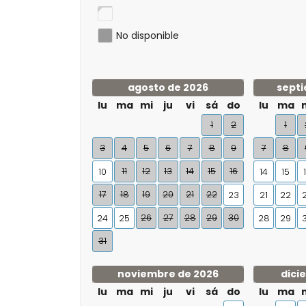
No disponible
agosto de 2026
septi
lu
ma
mi
ju
vi
sá
do
lu
ma
1
2
1
3
4
5
6
7
8
9
7
8
11
12
13
14
15
16
10
14
15
17
18
19
20
21
22
23
21
22
26
27
28
29
30
24
25
28
29
31
noviembre de 2026
dici
lu
ma
mi
ju
vi
sá
do
lu
ma