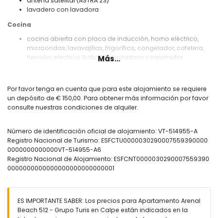
antena satelital (ASTRA 23)
lavadero con lavadora
Cocina
cocina abierta con placa de inducción, horno eléctrico,
microondas, lavavajillas, frigorífico, congelador, cafetera,
hervidor eléctrico, batidora, tostadora y exprimidor
Más...
Dormitorios y baños
dormitorio con aire acondicionado, cama doble y baño en
Por favor tenga en cuenta que para este alojamiento se requiere
suite
un depósito de € 150,00. Para obtener más información por favor
dormitorio con aire acondicionado y 2 camas individuales
consulte nuestras condiciones de alquiler.
baño en suite con lavabo individual, ducha y inodoro
baño con lavabo individual, ducha y inodoro
Número de identificación oficial de alojamiento: VT-514955-A
Exterior del apartamento
Registro Nacional de Turismo: ESFCTU0000030290007559390000
0000000000000VT-514955-A6
terreno cerrado
Registro Nacional de Alojamiento: ESFCNT0000030290007559390
piscina comunitaria
0000000000000000000000000001
piscina infantil
jardín con césped
jardín comunitario con césped
ducha exterior
ES IMPORTANTE SABER: Los precios para Apartamento Arenal
plaza de garaje comunitaria
Beach 512 - Grupo Turis en Calpe están indicados en la