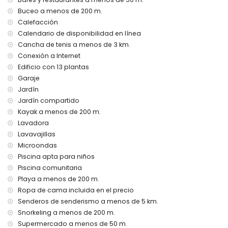
Buceo a menos de 200 m.
Servicios e instalaciones con cargo adicional
Calefacción
calefacción central
Calendario de disponibilidad en línea
cama/cuna para niños (bajo demanda)
Cancha de tenis a menos de 3 km.
Deportes
Conexión a Internet
Edificio con 13 plantas
kayak, buceo, snorkel y windsurf (a menos de 1000 metros
del apartamento)
Garaje
tenis y senderismo (a menos de 5 kilómetros del
Jardín
apartamento)
Jardín compartido
Kayak a menos de 200 m.
Lavadora
Lavavajillas
Microondas
Piscina apta para niños
Piscina comunitaria
Playa a menos de 200 m.
Ropa de cama incluida en el precio
Senderos de senderismo a menos de 5 km.
Snorkeling a menos de 200 m.
Supermercado a menos de 50 m.