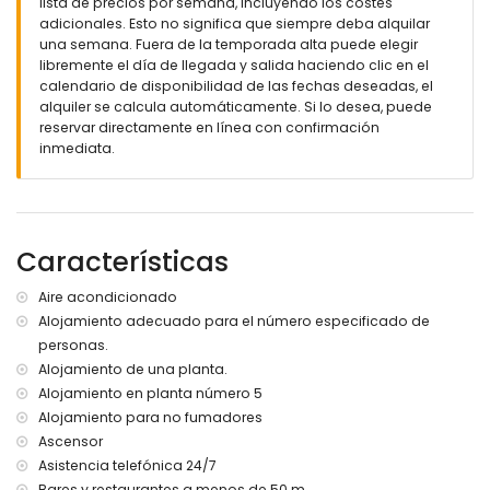
lista de precios por semana, incluyendo los costes
Más información
adicionales. Esto no significa que siempre deba alquilar
pueblo más cercano a 50 metros del apartamento
una semana. Fuera de la temporada alta puede elegir
playa más cercana: Arenal-Bol (a menos de 200 metros
libremente el día de llegada y salida haciendo clic en el
del apartamento)
calendario de disponibilidad de las fechas deseadas, el
puerto más cercano a 500 metros del apartamento
alquiler se calcula automáticamente. Si lo desea, puede
aeropuerto más cercano: El Altet (Alicante) (a menos de 100
reservar directamente en línea con confirmación
kilómetros del apartamento)
inmediata.
segundo aeropuerto más cercano: Manises (Valencia)
(más de 100 kilómetros)
transporte público cercano: autobús a menos de 100
metros
Características
no se permite fumar
no se permiten mascotas
El edificio donde se encuentra el alojamiento dispone de
Aire acondicionado
ascensor.
Alojamiento adecuado para el número especificado de
El alojamiento es muy adecuado para familias con niños.
personas.
Alojamiento de una planta.
Servicios e instalaciones incluidos en el precio del alquiler
del apartamento
Alojamiento en planta número 5
Alojamiento para no fumadores
internet (fibra óptica)
Ascensor
plancha y tabla de planchar
ropa de cama y toallas
Asistencia telefónica 24/7
servicio de emergencia 24 horas
Bares y restaurantes a menos de 50 m.