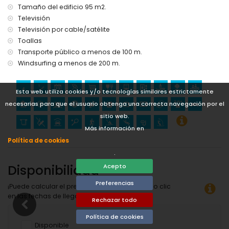
Tamaño del edificio 95 m2.
Televisión
Televisión por cable/satélite
Toallas
Transporte público a menos de 100 m.
Windsurfing a menos de 200 m.
Esta web utiliza cookies y/o tecnologías similares estrictamente
necesarias para que el usuario obtenga una correcta navegación por el
sitio web.
Más información en
Política de cookies
.
Disponibilidad
Acepto
Preferencias
¡Puede calcular el precio del alquiler haciendo clic
en las fechas de llegada y salida deseadas!
Rechazar todo
Política de cookies
Disponible