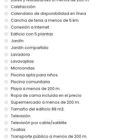
Calefacción
Servicios e instalaciones con cargo adicional
Calendario de disponibilidad en línea
calefacción central
Cancha de tenis a menos de 5 km.
cama/cuna para niños (bajo demanda)
Conexión a Internet
Entretenimiento y actividades de ocio para sus vacaciones
Edificio con 5 plantas
en Calpe, Costa Blanca
Jardín
parque temático (Terra Mítica), zoológico (Terra Natura y
Jardín compartido
Mundomar) y parque acuático (Aqua Natura y Aqualandia)
Lavadora
(a menos de 10 kilómetros de la casa)
Lavavajillas
Microondas
Puntos de interés y cultura en Calpe, Costa Blanca
Piscina apta para niños
iglesia (a menos de 1000 metros del alojamiento)
Piscina comunitaria
Deportes
Playa a menos de 200 m.
Ropa de cama incluida en el precio
tenis (a menos de 5 kilómetros del apartamento)
Supermercado a menos de 200 m.
golf (a menos de 10 kilómetros del apartamento)
Tamaño del edificio 88 m2.
Televisión
Televisión por cable/satélite
Toallas
Transporte público a menos de 200 m.