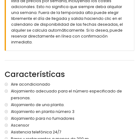
lista de precios por semana, incluyendo los costes
Más información
adicionales. Esto no significa que siempre deba alquilar
pueblo más cercano: Calpe (a menos de 50 metros del
una semana. Fuera de la temporada alta puede elegir
apartamento)
libremente el día de llegada y salida haciendo clic en el
playa más cercana: Los Pinos (a menos de 200 metros del
calendario de disponibilidad de las fechas deseadas, el
apartamento)
alquiler se calcula automáticamente. Si lo desea, puede
aeropuerto más cercano: El Altet (Alicante) (a menos de 100
reservar directamente en línea con confirmación
kilómetros del apartamento)
inmediata.
segundo aeropuerto más cercano: Manises (Valencia) (>
100 kilómetros)
transporte público cercano: autobús a menos de 200
metros
Características
no se permite fumar
no se permiten mascotas
El edificio donde se encuentra el alojamiento cuenta con
Aire acondicionado
ascensor.
Alojamiento adecuado para el número especificado de
El alojamiento es muy adecuado para familias con niños.
personas.
Alojamiento de una planta.
Servicios e instalaciones incluidos en el precio del alquiler
del apartamento
Alojamiento en planta número 3
Alojamiento para no fumadores
internet (WiFi)
Ascensor
plancha y tabla de planchar
ropa de cama y toallas
Asistencia telefónica 24/7
servicio de emergencia 24 horas
Bares y restaurantes a menos de 200 m.