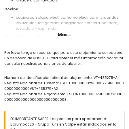
lavadero con lavadora
Cocina
cocina con placa eléctrica, horno eléctrico, microondas,
lavavajillas, refrigerador, congelador, cafetera, batidora,
tostadora y exprimidor
Más...
Dormitorios y baños
dormitorio con aire acondicionado y litera
dormitorio con aire acondicionado, cama doble y baño en
Por favor tenga en cuenta que para este alojamiento se requiere
suite
un depósito de € 150,00. Para obtener más información por favor
baño en suite con lavabo, bañera, bidet y inodoro
consulte nuestras condiciones de alquiler.
baño con lavabo, bañera e inodoro
Exterior del apartamento
Número de identificación oficial de alojamiento: VT-435275-A
Registro Nacional de Turismo: ESFCTU00000302900067261800000
terreno cerrado
00000000000VUT-435275-A2
piscina comunitaria ovalada
Registro Nacional de Alojamiento: ESFCNT00000302900067261800
piscina infantil
000000000000000000000000003
hermoso jardín con césped
jardín comunitario con césped
parque infantil
ducha exterior
ES IMPORTANTE SABER: Los precios para Apartamento
plaza de garaje comunitaria
Borumbot 26 - Grupo Turis en Calpe están indicados en la