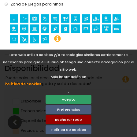
Zona de juegos para niños
Esta web utiliza cookies y/o tecnologías similares estrictamente
necesarias para que el usuario obtenga una correcta navegación por el
Disponibilidad
sitio web.
Más información en
¡Puede calcular el precio del alquiler haciendo clic
en las fechas de llegada y salida deseadas!
Política de cookies
.
Acepto
Disponible
Preferencias
Fechas seleccionadas
Rechazar todo
Disponible bajo petición
Política de cookies
Precios a consultar