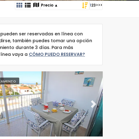
1
2
3
>
>>
pueden ser reservadas en línea con
idirse, también puedes tomar una opción
amiento durante 3 días. Para más
 línea vaya a
CÓMO PUEDO RESERVAR?
TAMENTO
ous
Next