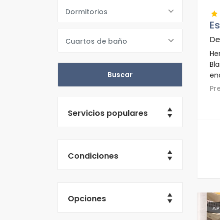
Dormitorios
E
De
Cuartos de baño
He
Bla
en
pla
P
su
Bo
Servicios populares
Condiciones
Opciones
AP