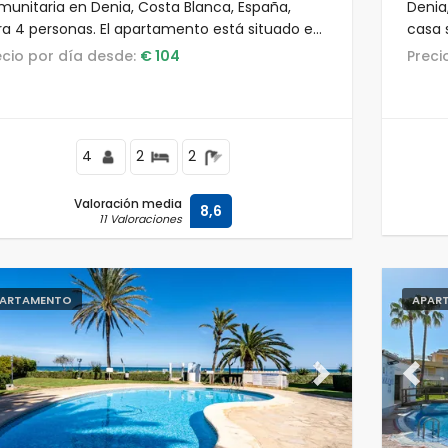
munitaria en Denia, Costa Blanca, España,
Denia
ra 4 personas. El apartamento está situado en
casa 
a zona residencial, cerca de restaurantes y
de la 
recio por día desde:
€ 104
Prec
res, a 500 m de la playa de Les Deveses y a 3
super
de El Vergel.
Almad
4
2
2
Valoración media
8,6
11 Valoraciones
ARTAMENTO
APAR
evious
Next
Previ