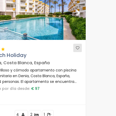
ous
Next
ch Holiday
a, Costa Blanca, España
illoso y cómodo apartamento con piscina
itaria en Denia, Costa Blanca, España,
4 personas. El apartamento se encuentra
a zona residencial de playa, cerca de
io por día desde:
€ 97
rantes, bares y tiendas, y está a 25 m de la
de Las Marinas / Las Brisas.
4
2
1