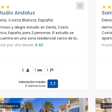
studio Andaluz
San
nia, Costa Blanca, España
Deni
rmoso y alegre estudio en Denia, Costa
Hermo
nca, España, para 2 personas. El estudio se
Costa
cuentra en una zona residencial cerca de la
apart
ya, próximo a restaurantes, bares,
resta
recio por día desde:
€ 62
Prec
permercados y a solo 25 m de la playa de Les
m de l
vetes.
2
1
1
Valoración media
7,7
8 Valoraciones
ARTAMENTO
APAR