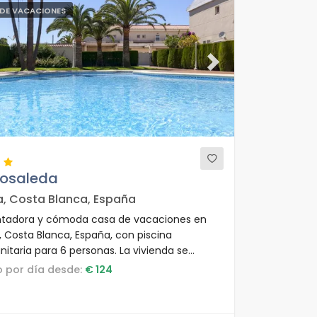
DE VACACIONES
ous
Next
Rosaleda
a, Costa Blanca, España
tadora y cómoda casa de vacaciones en
, Costa Blanca, España, con piscina
itaria para 6 personas. La vivienda se
ntra en una zona residencial cerca de la
io por día desde:
€ 124
 y a 500 m de la playa Almadrava.