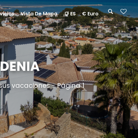
vicios
Vista De Mapa
ES
€ Euro
 DENIA
sus vacaciones - Página 1