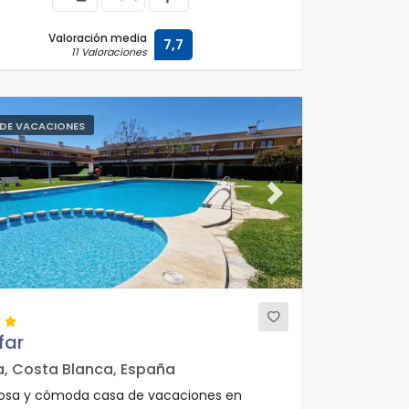
Valoración media
7,7
11 Valoraciones
DE VACACIONES
ous
Next
lfar
a, Costa Blanca, España
sa y cómoda casa de vacaciones en