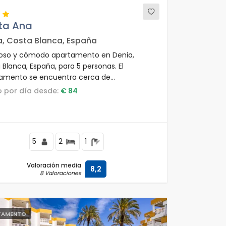
ta Ana
a, Costa Blanca, España
so y cómodo apartamento en Denia,
 Blanca, España, para 5 personas. El
amento se encuentra cerca de
urantes, bares y supermercados, a solo 50
io por día desde:
€ 84
a playa y a 4 km de El Vergel.
5
2
1
Valoración media
8,2
8 Valoraciones
TAMENTO