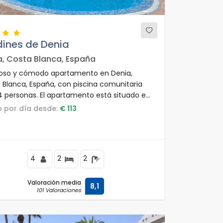
dines de Denia
a, Costa Blanca, España
so y cómodo apartamento en Denia,
 Blanca, España, con piscina comunitaria
4 personas. El apartamento está situado en
ona residencial de playa, cerca de
io por día desde:
€ 113
urantes y bares, tiendas y supermercados, y
o 200 metros de la playa Las Marinas, Denia.
4
2
2
Valoración media
8,1
101 Valoraciones