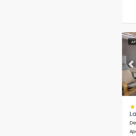
AP
Pr
L
De
Ap