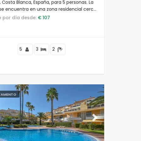
, Costa Blanca, España, para 5 personas. La
se encuentra en una zona residencial cerca
playa, cerca de restaurantes, bares,
io por día desde:
€ 107
mercados y a 500 m de la playa
rava.
5
3
2
TAMENTO
ous
Next