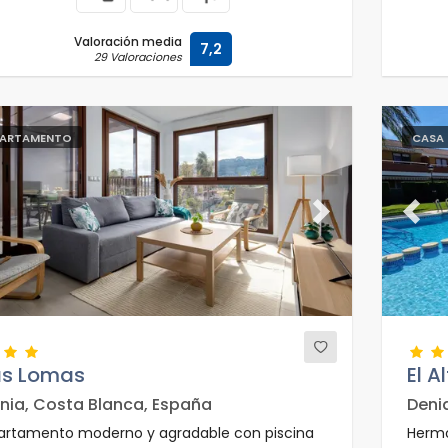
Valoración media
7,2
29 Valoraciones
ARTAMENTO
CASA 
evious
Next
Previ
as Lomas
El A
nia, Costa Blanca, España
Deni
artamento moderno y agradable con piscina
Hermo