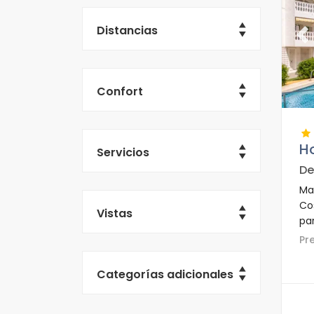
Distancias
Pr
Confort
H
Servicios
De
Ma
Co
Vistas
pa
un
P
res
Las
Categorías adicionales