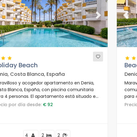
evious
Next
Previ
oliday Beach
Bea
nia, Costa Blanca, España
Deni
ravilloso y acogedor apartamento en Denia,
Marav
sta Blanca, España, con piscina comunitaria
comun
ra 4 personas. El apartamento está situado en
para 
a zona residencial de playa, cerca de
en un
recio por día desde:
€ 92
Prec
taurantes y bares, y a solo 25 m de la playa de
restau
 Marinas.
playa 
4
2
2