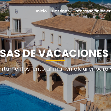
Inicio
Destinos
Información Y Ser
SAS DE VACACIONES
artamentos junto al mar en alquiler para 