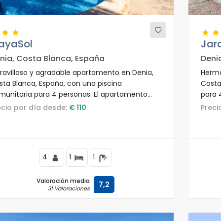
layaSol
Jar
nia, Costa Blanca, España
Deni
ravilloso y agradable apartamento en Denia,
Hermo
sta Blanca, España, con una piscina
Costa
munitaria para 4 personas. El apartamento
para 
tá situado en una zona residencial de playa,
una z
recio por día desde:
€ 110
Prec
rca de restaurantes, bares y supermercados, y
resta
olo 25 m de la playa de Los Albaranes.
a sol
4
1
1
Valoración media
7,2
31 Valoraciones