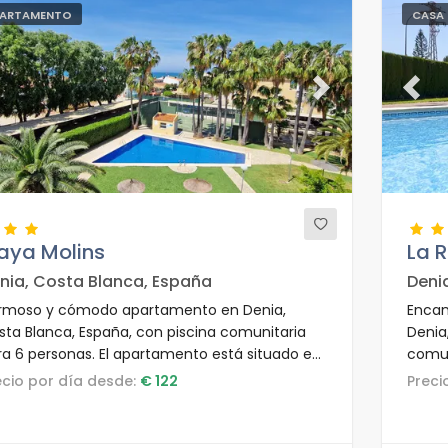
ARTAMENTO
CASA 
evious
Next
Previ
aya Molins
La 
nia, Costa Blanca, España
Deni
rmoso y cómodo apartamento en Denia,
Encan
sta Blanca, España, con piscina comunitaria
Denia
ra 6 personas. El apartamento está situado en
comun
a zona residencial de playa, cerca de
encue
recio por día desde:
€ 122
Prec
staurantes, bares, supermercados y a 50 m de
playa
playa Estanyó / Els Molins.