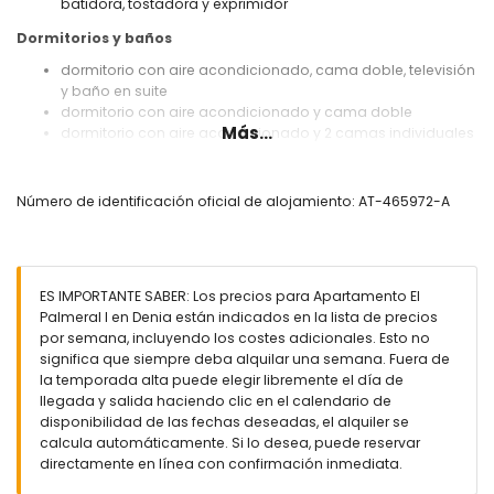
batidora, tostadora y exprimidor
Dormitorios y baños
dormitorio con aire acondicionado, cama doble, televisión
y baño en suite
dormitorio con aire acondicionado y cama doble
Más...
dormitorio con aire acondicionado y 2 camas individuales
baño en suite con lavabo individual, bañera/ducha
combinada, bidé y inodoro
baño con lavabo individual, ducha e inodoro
Número de identificación oficial de alojamiento: AT-465972-A
Exterior del apartamento
parcela grande y cerrada
piscina comunitaria de 20m x 12m y 2m de profundidad
ES IMPORTANTE SABER: Los precios para Apartamento El
jardín comunitario con césped, grava y árboles
Palmeral I en Denia están indicados en la lista de precios
terraza cubierta
por semana, incluyendo los costes adicionales. Esto no
barbacoa
significa que siempre deba alquilar una semana. Fuera de
zona de estar al aire libre y zona de comedor al aire libre
la temporada alta puede elegir libremente el día de
espacio de aparcamiento privado cerrado
llegada y salida haciendo clic en el calendario de
disponibilidad de las fechas deseadas, el alquiler se
Más información
calcula automáticamente. Si lo desea, puede reservar
se admiten mascotas
directamente en línea con confirmación inmediata.
El edificio donde se encuentra el alojamiento tiene