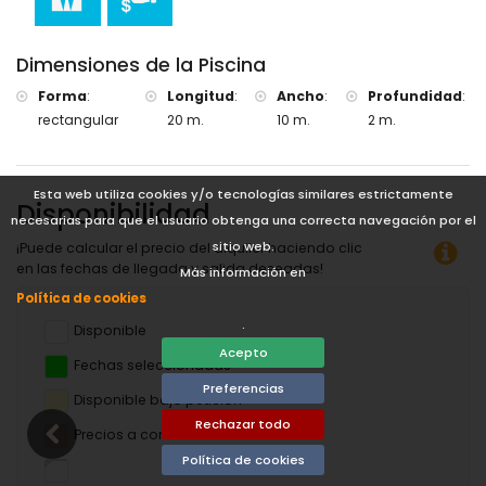
Dimensiones de la Piscina
Forma
:
Longitud
:
Ancho
:
Profundidad
:
rectangular
20 m.
10 m.
2 m.
Esta web utiliza cookies y/o tecnologías similares estrictamente
Disponibilidad
necesarias para que el usuario obtenga una correcta navegación por el
sitio web.
¡Puede calcular el precio del alquiler haciendo clic
en las fechas de llegada y salida deseadas!
Más información en
Política de cookies
.
Disponible
Acepto
Fechas seleccionadas
Preferencias
Disponible bajo petición
Rechazar todo
Precios a consultar
Política de cookies