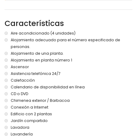
ascensor.
El alojamiento es muy adecuado para familias con niños
Instalaciones y servicios incluidos en el precio del alquiler
Características
del apartamento
internet (WiFi)
Aire acondicionado (4 unidades)
aspiradora, plancha y tabla de planchar
Alojamiento adecuado para el número especificado de
ropa de cama y toallas
personas.
servicio de recepción y servicio de emergencia 24 horas
Alojamiento de una planta.
calefacción por aire y aire acondicionado
Alojamiento en planta número 1
Instalaciones y servicios con cargo adicional
Ascensor
servicio de aeropuerto
Asistencia telefónica 24/7
servicio de lavandería
Calefacción
cama extra y camas/cunas para niños (a petición)
Calendario de disponibilidad en línea
CD o DVD
Chimenea exterior / Barbacoa
Conexión a Internet
Edificio con 2 plantas
Jardín compartido
Lavadora
Lavandería