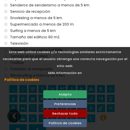
menos de 5 kilómetros de la casa)
Senderos de senderismo a menos de 5 km.
Servicio de recepción
Lugares de interés y cultura en Denia, Costa Blanca
Snorkeling a menos de 5 km.
iglesia (Denia), castillo (Portal de la Vila, Denia), edificio
Supermercado a menos de 200 m.
arquitectónico (Castillo de Denia) y lugar histórico (Castillo
Surfing a menos de 5 km.
de Denia) (a menos de 5 kilómetros del alojamiento)
ruina (Molinos de Viento y Jávea) (a menos de 10
Tamaño del edificio 90 m2.
kilómetros del alojamiento)
Televisión
museo (Histórico de Jávea) y monumento (Pueblo de
Televisión por cable/satélite
Esta web utiliza cookies y/o tecnologías similares estrictamente
Jávea) (a menos de 25 kilómetros del alojamiento)
Terraza en la azotea
necesarias para que el usuario obtenga una correcta navegación por el
Deportes
Toallas
sitio web.
Traslado al aeropuerto
tenis, ciclismo y pesca (a menos de 1000 metros del
Más información en
Windsurfing a menos de 5 km.
apartamento)
Política de cookies
golf (Club de Golf la Sella Denia), equitación, senderismo,
.
ciclismo de montaña, escalada, piragüismo, kayak, buceo,
snorkel, surf, windsurf y esquí acuático (a menos de 5
Acepto
kilómetros del apartamento)
Preferencias
Rechazar todo
Política de cookies