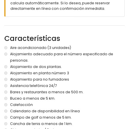
calcula automáticamente. Si lo desea, puede reservar
jardín comunitario con césped y árboles
directamente en línea con confirmación inmediata.
2 terrazas
barbacoa
ducha exterior
zona de estar al aire libre y zona de comedor al aire libre
espacio de estacionamiento comunitario cubierto y
Características
vallado
terraza en la azotea
Aire acondicionado (3 unidades)
Más información
Alojamiento adecuado para el número especificado de
personas.
pueblo más cercano: Denia (a menos de 1000 metros del
apartamento)
Alojamiento de dos plantas.
ribera o orilla más cercana a menos de 200 metros del
Alojamiento en planta número 3
apartamento
Alojamiento para no fumadores
playa más cercana: Las Marinas, Denia (a menos de 200
Asistencia telefónica 24/7
metros del apartamento)
Bares y restaurantes a menos de 500 m.
puerto más cercano: Puerto (a menos de 4 kilómetros del
Buceo a menos de 5 km.
apartamento)
Calefacción
parque más cercano: parque natural del Montgó (a menos
de 200 metros del apartamento)
Calendario de disponibilidad en línea
aeropuerto más cercano: Alicante (a menos de 100
Campo de golf a menos de 5 km.
kilómetros del apartamento)
Cancha de tenis a menos de 1 km.
segundo aeropuerto más cercano: Valencia (> 100