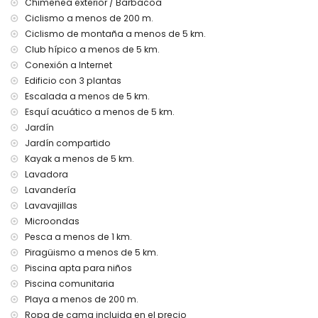
Chimenea exterior / Barbacoa
kilómetros)
Ciclismo a menos de 200 m.
transporte público cercano: autobús a menos de 2
Ciclismo de montaña a menos de 5 km.
kilómetros y tren a 25 kilómetros
prohibido fumar
Club hípico a menos de 5 km.
no se permiten mascotas
Conexión a Internet
El alojamiento es muy adecuado para familias con niños
Edificio con 3 plantas
Escalada a menos de 5 km.
Instalaciones y servicios incluidos en el precio de alquiler
del apartamento
Esquí acuático a menos de 5 km.
Jardín
internet (WiFi)
Jardín compartido
plancha y tabla de planchar
ropa de cama y toallas
Kayak a menos de 5 km.
servicio de recepción y servicio de emergencia 24 horas
Lavadora
calefacción de aire y aire acondicionado
Lavandería
Lavavajillas
Instalaciones y servicios con cargo adicional
Microondas
servicio de aeropuerto
Pesca a menos de 1 km.
servicio de lavandería
Piragüismo a menos de 5 km.
cama extra y camas/cunas para niños (bajo demanda)
Piscina apta para niños
Entretenimiento y actividades de ocio para sus vacaciones
Piscina comunitaria
en Denia, Costa Blanca
Playa a menos de 200 m.
discoteca, club nocturno, bar y paseo marítimo (Denia) (a
Ropa de cama incluida en el precio