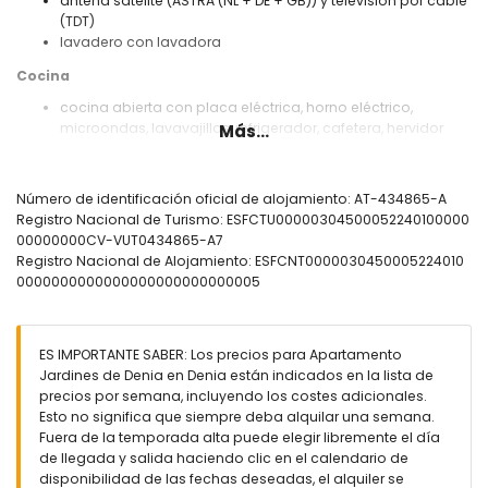
antena satélite (ASTRA (NL + DE + GB)) y televisión por cable
(TDT)
lavadero con lavadora
Cocina
cocina abierta con placa eléctrica, horno eléctrico,
microondas, lavavajillas, refrigerador, cafetera, hervidor
Más...
eléctrico, batidora, tostadora y exprimidor
Dormitorios y baños
Número de identificación oficial de alojamiento: AT-434865-A
2 dormitorios con aire acondicionado, cada uno con una
Registro Nacional de Turismo: ESFCTU00000304500052240100000
cama de tamaño queen (midiendo 200 por 160 cm) y
00000000CV-VUT0434865-A7
ventilador
Registro Nacional de Alojamiento: ESFCNT0000030450005224010
baño con lavabo individual, combinación de
0000000000000000000000000005
bañera/ducha, bidé, inodoro y secador de pelo
baño con lavabo individual, ducha y inodoro
Exterior del apartamento
ES IMPORTANTE SABER: Los precios para Apartamento
Jardines de Denia en Denia están indicados en la lista de
parcela vallada
precios por semana, incluyendo los costes adicionales.
piscina comunitaria en forma de lago, de 30m x 15m y 2m
Esto no significa que siempre deba alquilar una semana.
de profundidad
Fuera de la temporada alta puede elegir libremente el día
piscina infantil
de llegada y salida haciendo clic en el calendario de
hermoso jardín con césped y árboles y muebles de jardín
disponibilidad de las fechas deseadas, el alquiler se
con tumbonas