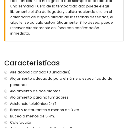
Cama supletoria o uso del sofá cama disponible bajo
adicionales. Esto no significa que siempre deba alquilar
petición y con coste adicional
una semana. Fuera de la temporada alta puede elegir
libremente el día de llegada y salida haciendo clic en el
Cocina, planta principal
calendario de disponibilidad de las fechas deseadas, el
alquiler se calcula automáticamente. Si lo desea, puede
Cocina de concepto abierto con placa eléctrica, horno
reservar directamente en línea con confirmación
eléctrico, microondas, lavavajillas, frigorífico-congelador,
inmediata.
cafetera, hervidor de agua, tostadora y exprimidor
Interior de Casa Horizont, planta baja con entrada
independiente
Sala de estar con sofá cama y cocina americana
Características
Cocina americana con frigorífico, fregadero, lavavajillas,
cafetera y hervidor de agua
Aire acondicionado (3 unidades)
Dormitorio con aire acondicionado y cama king-size (200 x
180 cm)
Alojamiento adecuado para el número especificado de
Dormitorio con dos camas individuales (200 90 cm x 90
personas.
cm) y ventilador
Alojamiento de dos plantas.
Baño con lavabo, ducha, inodoro y secador de pelo
Alojamiento para no fumadores
Cama supletoria o sofá cama disponibles bajo petición y
Asistencia telefónica 24/7
con cargo adicional
Bares y restaurantes a menos de 3 km.
Radiatores electricos para invierno
Buceo a menos de 5 km.
Exterior Casa Horizont
Calefacción
Piscina privada de 6 m x 4 m; uso de la bomba de calor