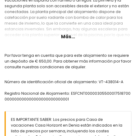
vacaciones en España con familia o amigos. La primera y la
segunda planta solo son accesibles desde el exterior y no están
conectadas. La planta principal del alojamiento dispone de
calefacción por suelo radiante con bomba de calor para los
meses de invierno, lo que la convierte en una casa ideal para
estancias invernales. Sin embargo, hay algunas escaleras para
acceder a la planta superior y al nivel de la piscina, por lo que no
Más...
es adecuada para personas con movilidad reducida. La parcela
es privada pero no cerrada.
Casa Horizont requieer una fianza de 650€
Por favor tenga en cuenta que para este alojamiento se requiere
un depósito de € 650,00. Para obtener más información por favor
Interior de Casa Horizont, primera planta
consulte nuestras condiciones de alquiler.
Salón-comedor con aire acondicionado, TV e
impresionantes vistas al mar
Número de identificación oficial de alojamiento: VT-438014-A
Chimenea de leña en el salón
Suelo radiante electrico
Registro Nacional de Alojamiento: ESFCNT00000305500017518700
Cocina y sala de estar de concepto abierto
000000000000000000000000001
Terraza con comedor e impresionantes vistas al mar
Dormitorio con cama king-size (200 x 180 cm) y aire
acondicionado
Baño con ducha e inodoro
ES IMPORTANTE SABER: Los precios para Casa de
Lavadero con lavadora y secadora
vacaciones Casa Horizont en Denia están indicados en la
Cocina de concepto abierto
lista de precios por semana, incluyendo los costes