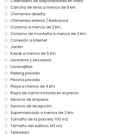
Calendario de disponibilidad en línea
disponible bajo petición y con cargo adicional
Cancha de tenis a menos de 5 km.
Jardín arbolado y hermoso paisajismo
Chimenea abierta
Varias terrazas, incluyendo una azotea
Chimenea exterior / Barbacoa
Cocina exterior con fregadero y barbacoa de gas
Ciclismo a menos de 2 km.
Zona de comedor exterior
Ciclismo de montaña a menos de 3 km.
4 tumbonas
Plaza de aparcamiento cubierta y plaza de aparcamiento
Conexión a Internet
privada
Jardín
Magníficas vistas
Kayak a menos de 5 km.
parcela privada pero solo parcialmente vallada
Lavadora y secadora
Más información
Lavavajillas
Parking privado
Pueblo más cercano a 3 kilómetros de la casa
Piscina privada
Playa más cercana: Denia (a 4 kilómetros de la casa)
Puerto más cercano a 3 kilómetros de la casa
Playa a menos de 4 km.
Parque más cercano a 3 kilómetros de la casa
Ropa de cama incluida en el precio
Aeropuerto más cercano: Alicante (a 100 kilómetros de la
Servicio de limpieza
casa)
Servicio de recepción
Segundo aeropuerto más cercano: Valencia (a 100
Supermercado a menos de 3 km.
kilómetros de la casa)
Tamaño de la parcela 700 m2.
Transporte público cercano: autobús A 3 kilómetros y tren a
Tamaño del edificio 142 m2.
2 kilómetros
No se permite fumar
Televisión