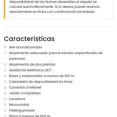
Plaza de parking no cubierta
disponibilidad de las fechas deseadas, el alquiler se
calcula automáticamente. Si lo desea, puede reservar
Más info
directamente en línea con confirmación inmediata.
población más cercana: Els Poblets (a menos de 1000
metros de la casa)
playa más cercana: Almadrava (a menos de 200 metros
de la casa)
puerto más cercano: Denia (a menos de 10 kilómetros de la
Características
casa)
aeropuerto más cercano: Valencia (a menos de 100
Aire acondicionado
kilómetros de la casa)
Alojamiento adecuado para el número especificado de
segundo aeropuerto más cercano: Alicante ( > 100
personas.
kilómetros de la casa)
Alojamiento de dos plantas.
transporte público: autobús a menos de 1000 metros y tren
Asistencia telefónica 24/7
a menos de 5 kilómetros de la casa
no se admiten mascotas
Bares y restaurantes a menos de 100 m.
Calendario de disponibilidad en línea
Características y servicios incluidos en el precio del alquiler
Conexión a Internet
de la casa
Jardín compartido
ropa de cama y toallas
Lavadora
asistencia telefónica para urgencias las 24 horas
Microondas
Internet WIFI
Parking privado
Características y servicios con suplemento de precio
Playa a menos de 500 m.