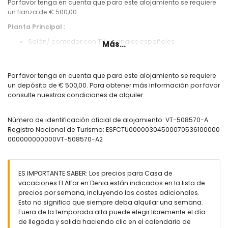
Por favor tenga en cuenta que para este alojamiento se requiere
un fianza de € 500,00.
Planta Principal :
Salón/ comedor con TV y canales españoles
Más...
Cocina americana, completamente equipada con
microondas
Aire acondicionado (frío/calor) y ventilador de techo en el
Por favor tenga en cuenta que para este alojamiento se requiere
salón
un depósito de € 500,00. Para obtener más información por favor
Baño con ducha y WC
consulte nuestras condiciones de alquiler.
Salida a terraza cubierta privada
1era Planta :
Número de identificación oficial de alojamiento: VT-508570-A
Registro Nacional de Turismo: ESFCTU00000304500070536100000
Dormitorio con 2 camas individuales y ventilador de pie
000000000000VT-508570-A2
Dormitorio con cama doble y ventilador de techo con
salida a la terraza
Dormitorio con 1 cama simple y ventilador de pie
Cuarto de baño de bañera con WC
ES IMPORTANTE SABER: Los precios para Casa de
vacaciones El Alfar en Denia están indicados en la lista de
Exterior :
precios por semana, incluyendo los costes adicionales.
Terraza privada cubierta con mesa comedor y 6 sillas
Esto no significa que siempre deba alquilar una semana.
Piscina comunitaria
Fuera de la temporada alta puede elegir libremente el día
Jardín Comunitario
de llegada y salida haciendo clic en el calendario de