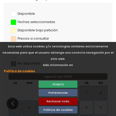
Disponible
Fechas seleccionadas
Disponible bajo petición
Precios a consultar
Esta web utiliza cookies y/o tecnologías similares estrictamente
necesarias para que el usuario obtenga una correcta navegación por el
sitio web.
No disponible
Más información en
Política de cookies
agosto de 2026
.
lu
ma
mi
ju
vi
sá
do
Acepto
1
2
Preferencias
Rechazar todo
3
4
5
6
7
8
9
Política de cookies