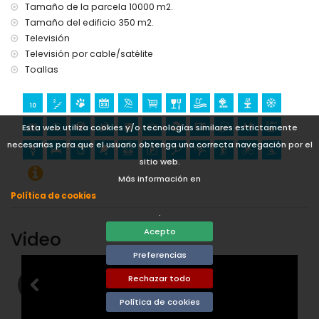
Tamaño de la parcela 10000 m2.
kilómetros del alojamiento)
Tamaño del edificio 350 m2.
Actividades deportivas
Televisión
senderismo y ciclismo (a menos de 1000 metros de la villa)
Televisión por cable/satélite
tenis y equitación (a menos de 5 kilómetros de la villa)
Toallas
golf (La Sella), kayaking, buceo, esnórquel y esquí acuático
(a menos de 10 kilómetros de la villa)
pesca y surf (a menos de 25 kilómetros de la villa)
Esta web utiliza cookies y/o tecnologías similares estrictamente
necesarias para que el usuario obtenga una correcta navegación por el
sitio web.
Más información en
Política de cookies
.
Acepto
Video
Preferencias
Rechazar todo
Política de cookies