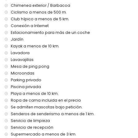
Aparcamiento en la parcela
Chimenea exterior / Barbacoa
Ciclismo a menos de 500 m.
Extras y equipamiento:
Club hípico a menos de 5 km.
Aire acondicionado en los dormitorios planta principal
Conexión a Internet
Aire acondicionado central para la casa principal
Estacionamiento para más de un coche
WIFI gratuito
Jardín
TV Smart via internet, WII y Nintendo
Plancha y tabla de planchar
Kayak a menos de 10 km.
Perros bajo petición
Lavadora
Sábanas y toallas incluidas
Lavavajillas
Cuna y trona bajo petición
Mesa de ping pong
Instalaciones y servicios con suplemento de precio
Microondas
Parking privado
limpieza semanal
Piscina privada
cama adicional y camas infantiles/cunas (bajo petición)
Playa a menos de 10 km.
Entretenimiento y actividades de ocio para sus vacaciones en
Ropa de cama incluida en el precio
Denia, Costa Blanca
Se admiten mascotas bajo petición.
cine y bar (a menos de 5 kilómetros de la casa)
Senderos de senderismo a menos de 1 km.
Servicio de limpieza
Lugares de interés y cultura en Denia, Costa Blanca
Servicio de recepción
iglesia (a menos de 5 kilómetros del alojamiento)
Supermercado a menos de 3 km.
museo y castillo (Castillo de Denia) (a menos de 10