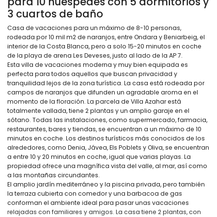
para 10 huéspedes con 5 dormitorios y
3 cuartos de baño
Casa de vacaciones para un máximo de 8-10 personas,
rodeada por 10 mil m2 de naranjos, entre Ondara y Beniarbeig, el
interior de la Costa Blanca, pero a solo 15-20 minutos en coche
de la playa de arena Les Deveses, justo al lado de la AP 7.
Esta villa de vacaciones moderna y muy bien equipada es
perfecta para todos aquellos que buscan privacidad y
tranquilidad lejos de la zona turística. La casa está rodeada por
campos de naranjos que difunden un agradable aroma en el
momento de la floración. La parcela de Villa Azahar está
totalmente vallada, tiene 2 plantas y un amplio garaje en el
sótano. Todas las instalaciones, como supermercado, farmacia,
restaurantes, bares y tiendas, se encuentran a un máximo de 10
minutos en coche. Los destinos turísticos más conocidos de los
alrededores, como Denia, Jávea, Els Poblets y Oliva, se encuentran
a entre 10 y 20 minutos en coche, igual que varias playas. La
propiedad ofrece una magnífica vista del valle, al mar, así como
a las montañas circundantes.
El amplio jardín mediterráneo y la piscina privada, pero también
la terraza cubierta con comedor y una barbacoa de gas
conforman el ambiente ideal para pasar unas vacaciones
relajadas con familiares y amigos. La casa tiene 2 plantas, con