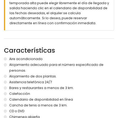
2 dormitorios con cama de matrimonio
temporada alta puede elegir libremente el día de llegada y
Dormitorio con cama de matrimonio, con baño ensuite y
salida haciendo clic en el calendario de disponibilidad de
vestidor
las fechas deseadas, el alquiler se calcula
Cuarto de ducha con WC en suite
automáticamente. Si lo desea, puede reservar
Cuarto de ducha grande con WC
directamente en línea con confirmación inmediata.
Planta superior:
Dormitorio con cama de matrimonio
Cuarto de ducha con WC
Características
Dormitorio con cama de matrimonio
Terraza con sofa lounge
Aire acondicionado
Sótano:
Alojamiento adecuado para el número especificado de
Gran garaje para max. 2 coches con acceso directo a la
personas.
vivienda
Alojamiento de dos plantas.
Mesa ping pong en el garaje
Asistencia telefónica 24/7
Bares y restaurantes a menos de 3 km.
Exterior:
Calefacción
Piscina 8 x 4
Calendario de disponibilidad en línea
Pergola con tumbonas
Cancha de tenis a menos de 3 km.
Terraza cubierta con comedor y sofa lounge
Jardín con varios árboles y un poco de césped
CD o DVD
Parcela completamente cerrada
Chimenea abierta