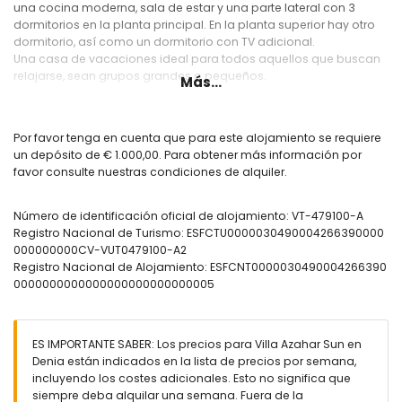
una cocina moderna, sala de estar y una parte lateral con 3
dormitorios en la planta principal. En la planta superior hay otro
dormitorio, así como un dormitorio con TV adicional.
Una casa de vacaciones ideal para todos aquellos que buscan
relajarse, sean grupos grandes o pequeños.
Más...
Importante :
El acceso a esta casa va por un camino rural, tiene que consultar
antes con su agencia por el tema del coche
Por favor tenga en cuenta que para este alojamiento se requiere
Por favor tenga en cuenta que para este alojamiento se requiere
un depósito de € 1.000,00. Para obtener más información por
un depósito de € 1.000,00.
favor consulte nuestras condiciones de alquiler.
En esta casa no se facilitan parasoles, el viento lo hace
imposible.
Número de identificación oficial de alojamiento: VT-479100-A
Planta principal:
Registro Nacional de Turismo: ESFCTU0000030490004266390000
000000000CV-VUT0479100-A2
Entrada con guardarropa
Registro Nacional de Alojamiento: ESFCNT0000030490004266390
Aseo de invitados
0000000000000000000000000005
Salón/comedor con TV vía internet y acceso a la terraza de
la piscina
Cocina totalmente equipada y moderna con todos los
electrodomésticos
ES IMPORTANTE SABER: Los precios para Villa Azahar Sun en
Trastero con nevera adicional y lavadora
Denia están indicados en la lista de precios por semana,
incluyendo los costes adicionales. Esto no significa que
Planta principal lateral (se puede cerrar bajo petición):
siempre deba alquilar una semana. Fuera de la