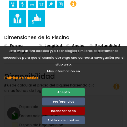
Dimensiones de la Piscina
Forma
:
Longitud
:
Ancho
:
Profundidad
:
Esta web utiliza cookies y/o tecnologías similares estrictamente
rectangular
8 m.
4 m.
2 m.
necesarias para que el usuario obtenga una correcta navegación por el
sitio web.
Más información en
Disponibilidad
Política de cookies
.
¡Puede calcular el precio del alquiler haciendo clic
en las fechas de llegada y salida deseadas!
Acepto
Preferencias
Disponible
Rechazar todo
Fechas seleccionadas
Política de cookies
Disponible bajo petición