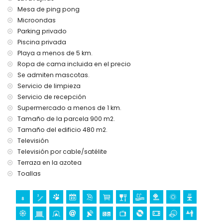
internet (WiFi)
Mesa de ping pong
aspiradora y plancha con tabla de planchar
Microondas
ropa de cama y toallas
servicio de recepción y servicio de emergencia 24 horas
Parking privado
mesa de ping-pong
Piscina privada
calefacción central y aire acondicionado
Playa a menos de 5 km.
Ropa de cama incluida en el precio
Instalaciones y servicios con coste adicional
Se admiten mascotas.
servicio de limpieza
Servicio de limpieza
cama extra y camas/cunas para niños (bajo demanda)
Servicio de recepción
Deportes
Supermercado a menos de 1 km.
tenis, golf (La Sella, Denia) y equitación (a menos de 10
Tamaño de la parcela 900 m2.
kilómetros de la villa)
Tamaño del edificio 480 m2.
Televisión
Televisión por cable/satélite
Terraza en la azotea
Toallas