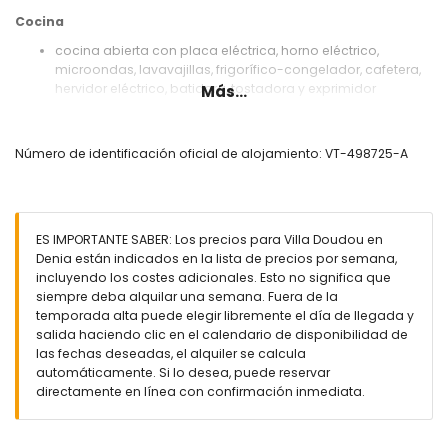
Cocina
cocina abierta con placa eléctrica, horno eléctrico,
microondas, lavavajillas, frigorífico-congelador, cafetera,
hervidor eléctrico, batidora, tostadora y exprimidor
Más...
Dormitorios y baños
dormitorio con aire acondicionado, 2 camas individuales
Número de identificación oficial de alojamiento: VT-498725-A
(de 200 por 90 cm) y baño en suite
2 dormitorios con aire acondicionado, cada uno con 2
camas individuales (de 190 por 80 cm)
baño en suite con lavabo individual, ducha y WC
ES IMPORTANTE SABER: Los precios para Villa Doudou en
baño con lavabo individual, ducha y WC
Denia están indicados en la lista de precios por semana,
Exterior de la villa
incluyendo los costes adicionales. Esto no significa que
siempre deba alquilar una semana. Fuera de la
parcela grande y cerrada
temporada alta puede elegir libremente el día de llegada y
piscina privada de forma de laguna, de 8m x 4m y 2m de
salida haciendo clic en el calendario de disponibilidad de
profundidad
las fechas deseadas, el alquiler se calcula
hermoso jardín con césped y árboles, y muebles de jardín
automáticamente. Si lo desea, puede reservar
con tumbonas
directamente en línea con confirmación inmediata.
2 terrazas, de las cuales 1 está cubierta
barbacoa
ducha exterior