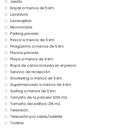
internet (WiFi)
Jardín
plancha y tabla de planchar
Kayak a menos de 5 km.
ropa de cama y toallas
Lavadora
servicio de recepción y servicio de emergencia 24 horas
Lavavajillas
calefacción por aire y aire acondicionado
Microondas
Instalaciones y servicios con coste adicional
Parking privado
Pesca a menos de 5 km.
cama extra y cama/cuna para niños (a petición)
Piragüismo a menos de 5 km.
Entretenimiento y actividades de ocio para sus vacaciones
Piscina privada
en Dénia, Costa Blanca
Playa a menos de 4 km.
bar y paseo marítimo (Paseo Saladar) (a menos de 5
Ropa de cama incluida en el precio
kilómetros de la casa)
Servicio de recepción
Lugares de interés y cultura en Dénia, Costa Blanca
Snorkeling a menos de 5 km.
Supermercado a menos de 4 km.
iglesia (Dénia), castillo (Portal de la Vila, Dénia), monumento
Surfing a menos de 5 km.
(Castillo de Dénia), edificio arquitectónico (Castillo de
Tamaño de la parcela 1200 m2.
Dénia) y lugar histórico (Castillo de Dénia) (a menos de 5
kilómetros del alojamiento)
Tamaño del edificio 216 m2.
ruina (Molinos de Viento y Xàbia) (a menos de 10 kilómetros
Televisión
del alojamiento)
Televisión por cable/satélite
museo (Histórico de Xàbia) (a menos de 25 kilómetros del
Toallas
alojamiento)