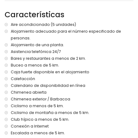
zona de estar y comedor al aire libre
espacio de aparcamiento privado cubierto
Características
Más información
Aire acondicionado (5 unidades)
pueblo más cercano: Dénia (a menos de 3 kilómetros de la
Alojamiento adecuado para el número especificado de
villa)
personas.
orilla o ribera más cercana: Mar Mediterráneo (a menos de
4 kilómetros de la villa)
Alojamiento de una planta.
playa más cercana: La Marineta Casiana (a menos de 4
Asistencia telefónica 24/7
kilómetros de la villa)
Bares y restaurantes a menos de 2 km.
puerto más cercano: Puerto Balearia Dénia (a menos de 5
Buceo a menos de 5 km.
kilómetros de la villa)
Caja fuerte disponible en el alojamiento
parque más cercano: Parque Natural del Montgó (a menos
Calefacción
de 2 kilómetros de la villa)
Calendario de disponibilidad en línea
aeropuerto más cercano: Alicante (a menos de 100
kilómetros de la villa)
Chimenea abierta
segundo aeropuerto más cercano: Valencia (> 100
Chimenea exterior / Barbacoa
kilómetros)
Ciclismo a menos de 5 km.
no se admiten mascotas
Ciclismo de montaña a menos de 5 km.
El alojamiento es muy adecuado para familias con niños
Club hípico a menos de 5 km.
Instalaciones y servicios incluidos en el precio del alquiler
Conexión a Internet
de la villa
Escalada a menos de 5 km.