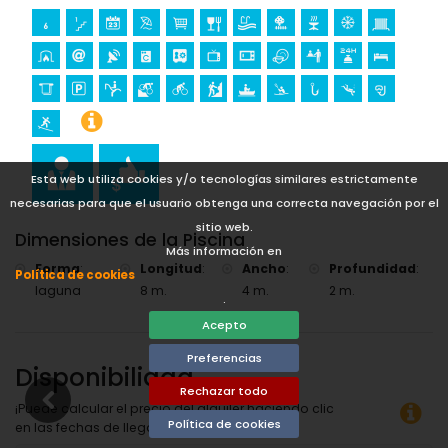
Deportes
equitación, ciclismo de montaña, ciclismo, escalada,
piragüismo, kayak, pesca, buceo, snorkel y surf (a menos
de 5 kilómetros de la villa)
tenis y golf (La Sella) (a menos de 10 kilómetros de la villa)
Esta web utiliza cookies y/o tecnologías similares estrictamente
necesarias para que el usuario obtenga una correcta navegación por el
sitio web.
Dimensiones de la Piscina
Más información en
Forma
:
Longitud
:
Ancho
:
Profundidad
:
Política de cookies
laguna
8 m.
4 m.
2 m.
.
Acepto
Preferencias
Disponibilidad
Rechazar todo
¡Puede calcular el precio del alquiler haciendo clic
Política de cookies
en las fechas de llegada y salida deseadas!