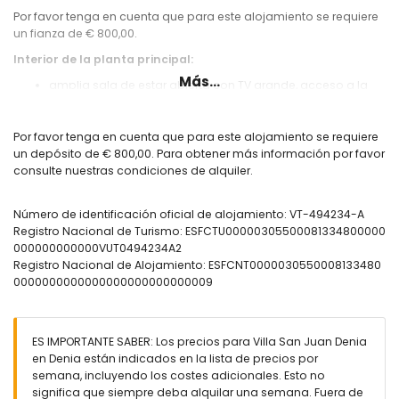
Por favor tenga en cuenta que para este alojamiento se requiere
un fianza de € 800,00.
Interior de la planta principal:
Más...
amplia sala de estar abierta con TV grande, acceso a la
terraza de la piscina, comedor y muchas comodidades
cocina abierta con todos los electrodomésticos
modernos y muy bien equipada, con Thermomix
Por favor tenga en cuenta que para este alojamiento se requiere
Dormitorio con pequeña cama doble, baño
un depósito de € 800,00. Para obtener más información por favor
Baño privado con ducha, inodoro
consulte nuestras condiciones de alquiler.
Interior planta alta :
Número de identificación oficial de alojamiento: VT-494234-A
una escalera interior conduce al lujoso dormitorio de
Registro Nacional de Turismo: ESFCTU00000305500081334800000
aprox. 35 m2 en suite de arriba
000000000000VUT0494234A2
concepto abierto con vestidor, cama doble y asientos
Registro Nacional de Alojamiento: ESFCNT0000030550008133480
cama plegable adicional para 1 niño (80x190)
0000000000000000000000000009
balcón privado con vistas a la montaña del Montgó, al
castillo de Denia y sus alrededores
baño grande con ducha de lluvia, lavabo doble
Wc y bidé separados
ES IMPORTANTE SABER: Los precios para Villa San Juan Denia
en Denia están indicados en la lista de precios por
Zona exterior privada de la casa:
semana, incluyendo los costes adicionales. Esto no
significa que siempre deba alquilar una semana. Fuera de
Entrada para y plaza de parking para un coche