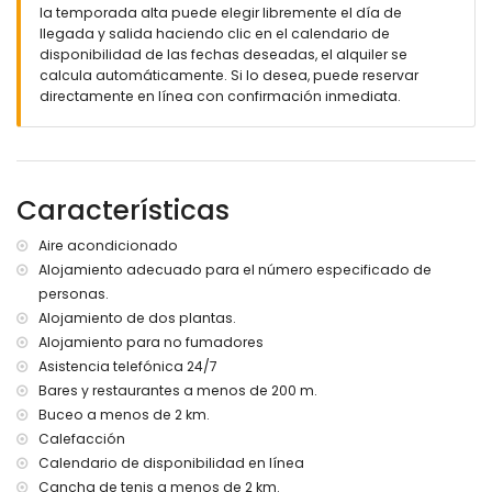
la temporada alta puede elegir libremente el día de
piscina privada 7x3 con efectos de iluminación en la
llegada y salida haciendo clic en el calendario de
noche, agua salada
disponibilidad de las fechas deseadas, el alquiler se
varias terrazas parcialmente cubiertas con toldos
calcula automáticamente. Si lo desea, puede reservar
lounge - sofá exterior
directamente en línea con confirmación inmediata.
tumbonas
Comedor al aire libre
Barbacoa de gas
Jardín con gravilla y plantas mediterráneas
Extras casa San Juan
Características
Conexión a internet de fibra óptica
Aire acondicionado
Smart TV de pantalla plana de 65 pulgadas con canales
Alojamiento adecuado para el número especificado de
internacionales
Luces led
personas.
toldos eléctricos en las ventanas salon y dormitorios y
Alojamiento de dos plantas.
sistema solar
Alojamiento para no fumadores
lavadora con función secadora en la cocina
Asistencia telefónica 24/7
Plancha y tabla de planchar
Bares y restaurantes a menos de 200 m.
secador de pelo
Buceo a menos de 2 km.
caja fuerte
Calefacción
servicios
Calendario de disponibilidad en línea
Trona o cuna bajo petición
Cancha de tenis a menos de 2 km.