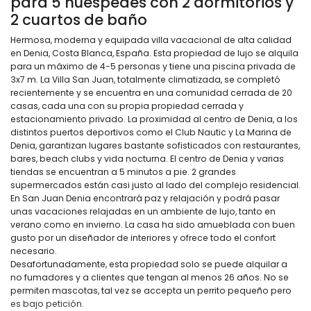
para 5 huéspedes con 2 dormitorios y
2 cuartos de baño
Hermosa, moderna y equipada villa vacacional de alta calidad
en Denia, Costa Blanca, España. Esta propiedad de lujo se alquila
para un máximo de 4-5 personas y tiene una piscina privada de
3x7 m. La Villa San Juan, totalmente climatizada, se completó
recientemente y se encuentra en una comunidad cerrada de 20
casas, cada una con su propia propiedad cerrada y
estacionamiento privado. La proximidad al centro de Denia, a los
distintos puertos deportivos como el Club Nautic y La Marina de
Denia, garantizan lugares bastante sofisticados con restaurantes,
bares, beach clubs y vida nocturna. El centro de Denia y varias
tiendas se encuentran a 5 minutos a pie. 2 grandes
supermercados están casi justo al lado del complejo residencial.
En San Juan Denia encontrará paz y relajación y podrá pasar
unas vacaciones relajadas en un ambiente de lujo, tanto en
verano como en invierno. La casa ha sido amueblada con buen
gusto por un diseñador de interiores y ofrece todo el confort
necesario.
Desafortunadamente, esta propiedad solo se puede alquilar a
no fumadores y a clientes que tengan al menos 26 años. No se
permiten mascotas, tal vez se accepta un perrito pequeño pero
es bajo petición.