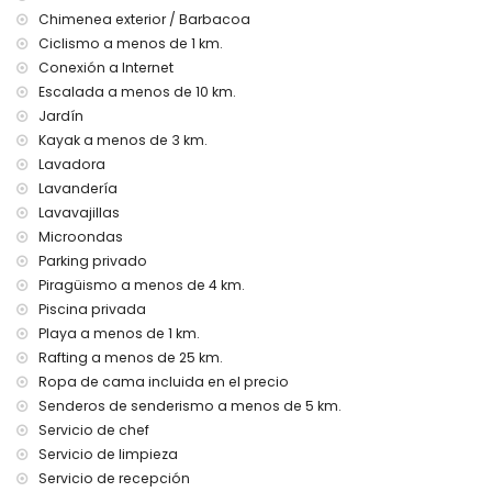
cambio de sábanas después de 1 semana incluido
Chimenea exterior / Barbacoa
Sábanas y toallas incluidas
Ciclismo a menos de 1 km.
Número de teléfono de emergencia SOS disponible
Conexión a Internet
Zona exterior del conjunto residencial San Juan Denia:
Escalada a menos de 10 km.
Jardín
Complejo residencial seguro y completamente cerrado
Kayak a menos de 3 km.
Acceso solo para residentes con código de seguridad
Supermercados justo al lado
Lavadora
Lavandería
Más información
Lavavajillas
población más cercana Denia (a menos de 200 metros de
Microondas
la villa)
Parking privado
playa más cercana Las Marinas (a menos de 1000 metros
Piragüismo a menos de 4 km.
de la villa)
Piscina privada
puerto más cercano a menos de 1000 metros de la villa
parque más cercano a menos de 1000 metros de la villa
Playa a menos de 1 km.
aeropuerto más cercano Valencia ( > 100 kilómetros de la
Rafting a menos de 25 km.
villa)
Ropa de cama incluida en el precio
segundo aeropuerto más cercano Alicante (a menos de
Senderos de senderismo a menos de 5 km.
100 kilómetros de la villa)
Servicio de chef
transporte público autobús a menos de 1000 metros y tren
Servicio de limpieza
a menos de 50 kilómetros de la villa
no se permite fumar
Servicio de recepción