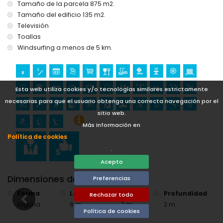
kilómetros del alojamiento)
Tamaño de la parcela 875 m2.
Tamaño del edificio 135 m2.
Deportes
Televisión
tenis, senderismo, ciclismo de montaña, ciclismo,
Toallas
escalada, canotaje, kayak, pesca, buceo, snorkel, surf,
Windsurfing a menos de 5 km.
windsurf y esquí acuático (a menos de 5 kilómetros de la
villa)
golf (Club de Golf La Sella, Denia) y equitación (a menos de
10 kilómetros de la villa)
Esta web utiliza cookies y/o tecnologías similares estrictamente
necesarias para que el usuario obtenga una correcta navegación por el
sitio web.
Más información en
Política de cookies
.
Acepto
Dimensiones de la Piscina
Preferencias
Forma
:
Longitud
:
Ancho
:
Profundidad
:
Rechazar todo
laguna
6 m.
3 m.
2 m.
Política de cookies