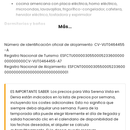
cocina americana con placa eléctrica, horno eléctrico,
microondas, lavavajillas, frigorífico-congelador, cafetera,
hervidor eléctrico, tostadora y exprimidor
Dormitorios y baños
Más...
dormitorio con aire acondicionado, cama doble (de 190
por 140 cm), ventilador y baño en suite
2 dormitorios con aire acondicionado, cada uno con
Número de identificación oficial de alojamiento: CV-VUT0464455
cama doble (de 190 por 140 cm) y ventilador
-A
dormitorio con aire acondicionado, cama doble y
Registro Nacional de Turismo: ESFCTU0000030550005233600000
ventilador
000000000CV-VUT0464455-A7
baño en suite con lavabo individual, combinación de
Registro Nacional de Alojamiento: ESFCNT0000030550005233600
bañera/ducha, bidé y WC
0000000000000000000000000001
2 baños cada uno con lavabo individual, ducha y WC
Exterior de la villa
ES IMPORTANTE SABER: Los precios para Villa Serena Vista en
piscina privada con forma de laguna de 6m x 3m y 2m de
Denia están indicados en la lista de precios por semana,
profundidad
incluyendo los costes adicionales. Esto no significa que
maravilloso jardín con césped, árboles y muebles de
siempre deba alquilar una semana. Fuera de la
jardín con tumbonas
temporada alta puede elegir libremente el día de llegada y
2 terrazas cubiertas
salida haciendo clic en el calendario de disponibilidad de
cocina exterior y barbacoa
las fechas deseadas, el alquiler se calcula
ducha exterior