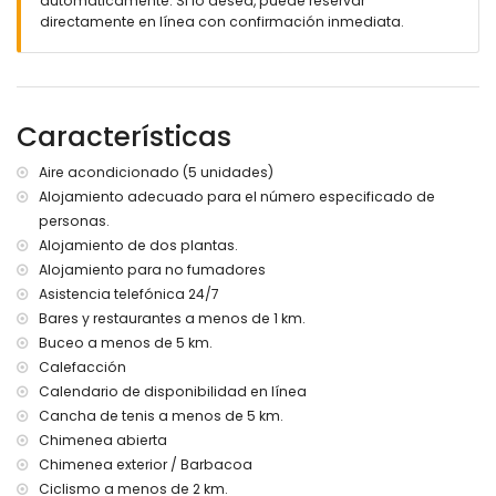
automáticamente. Si lo desea, puede reservar
zona de estar y comedor al aire libre
directamente en línea con confirmación inmediata.
espacio de estacionamiento cubierto privado y espacio
de estacionamiento privado
Más información
pueblo más cercano: Denia (a menos de 5 kilómetros de la
Características
villa)
río o costa más cercano: Mediterráneo, Denia (a menos de
Aire acondicionado (5 unidades)
3 kilómetros de la villa)
Alojamiento adecuado para el número especificado de
playa más cercana: Marineta Casiana, Denia (a menos de
personas.
3 kilómetros de la villa)
puerto más cercano: La Marina, Denia (a menos de 3
Alojamiento de dos plantas.
kilómetros de la villa)
Alojamiento para no fumadores
parque más cercano: Montgó, Denia (a menos de 3
Asistencia telefónica 24/7
kilómetros de la villa)
Bares y restaurantes a menos de 1 km.
aeropuerto más cercano: Alicante (a menos de 100
Buceo a menos de 5 km.
kilómetros de la villa)
Calefacción
segundo aeropuerto más cercano: Valencia (> 100
Calendario de disponibilidad en línea
kilómetros)
no se permite fumar
Cancha de tenis a menos de 5 km.
no se admiten mascotas
Chimenea abierta
El alojamiento es muy adecuado para familias con niños
Chimenea exterior / Barbacoa
Ciclismo a menos de 2 km.
Instalaciones y servicios incluidos en el precio del alquiler