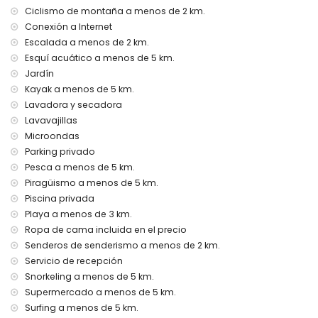
de la villa
Ciclismo de montaña a menos de 2 km.
Conexión a Internet
internet (WiFi)
Escalada a menos de 2 km.
aspiradora y plancha con tabla de planchar
ropa de cama y toallas
Esquí acuático a menos de 5 km.
servicio de recepción y servicio de emergencia 24 horas
Jardín
calefacción y aire acondicionado
Kayak a menos de 5 km.
Lavadora y secadora
Instalaciones y servicios con costo adicional
Lavavajillas
cama extra y cama/cuna para niños (bajo petición)
Microondas
Entretenimiento y actividades de ocio para sus vacaciones
Parking privado
en Denia, Costa Blanca
Pesca a menos de 5 km.
bar, paseo marítimo (Las Marinas y Denia) (a menos de 5
Piragüismo a menos de 5 km.
kilómetros de la casa)
Piscina privada
Playa a menos de 3 km.
Lugares de interés y cultura en Denia, Costa Blanca
Ropa de cama incluida en el precio
museo (Histórico de Denia), iglesia (Portal de la Vila, Denia),
Senderos de senderismo a menos de 2 km.
castillo (Portal de la Vila, Denia), monumento (Pueblo de
Servicio de recepción
Denia), edificio arquitectónico (Centro de Denia) y lugar
Snorkeling a menos de 5 km.
histórico (Histórico de Denia) (a menos de 5 kilómetros del
Supermercado a menos de 5 km.
alojamiento)
ruina (Molinos de Viento y Jávea) (a menos de 10
Surfing a menos de 5 km.