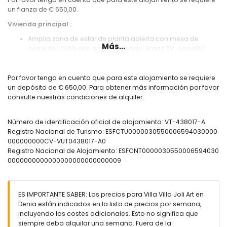
un fianza de € 650,00.
Vivienda principal :
Amplia zona de estar de planta abierta con mesa de
Más...
comedor, sofá, aire acondicionado, Smart TV, canales
españoles y acceso a la terraza con piscina
Cocina americana con todos los electrodomésticos
modernos, como microondas, lavavajillas y cafetera
Por favor tenga en cuenta que para este alojamiento se requiere
Nespresso
un depósito de € 650,00. Para obtener más información por favor
lavadero con lavadora
consulte nuestras condiciones de alquiler.
2 Habitaciones cada uno con 2 camas individuales y aire
acondicionado
Número de identificación oficial de alojamiento: VT-438017-A
Habitación con cama doble y aire acondicionado, en-
Registro Nacional de Turismo: ESFCTU0000030550006594030000
suite
000000000CV-VUT0438017-A0
Cuarto de ducha con WC
Registro Nacional de Alojamiento: ESFCNT0000030550006594030
Cuarto de baño con ducha, bañera y WC (suite)
0000000000000000000000000009
Terraza cubierta
Conexión a Internet
Exterior:
ES IMPORTANTE SABER: Los precios para Villa Villa Joli Art en
Piscina privada
Denia están indicados en la lista de precios por semana,
Zona de barbacoa
incluyendo los costes adicionales. Esto no significa que
Cuarto de ducha y WC
siempre deba alquilar una semana. Fuera de la