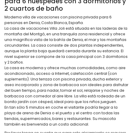
para 6 huéspedes con 3 dormitorios y
2 cuartos de baño
Moderna villa de vacaciones con piscina privada para 6
personas en Denia, Costa Blanca, España.
La casa de vacaciones Villa Joli está situada en las laderas de la
montaña del Montgó, en una tranquila zona residencial y ofrece
una magnífica vista de la bahía de Denia, el mar y las montañas
circundantes. La casa consiste de dos plantas independientes,
aunque la planta baja quedará cerrada durante su estancia. El
nivel superior se compone de la casa principal con 3 dormitorios
y 2 baños.
La casa es moderna y ofrece muchas comodidades, como aire
acondicionado, acceso a Internet, calefacción central (con
suplemento). Una terraza con piscina privada, ducha exterior y
aseo incorporado y zona de barbacoa son ideales para disfrutar
del buen tiempo, para nadar, tomar el sol, relajarse y noches de
barbacoa con comedor al aire libre. La villa está rodeada de un
bonito jardín con césped, ideal para que los niños jueguen.
En tan sólo 5 minutos en coche el visitante podría llegar a la
playa de arena de Denia o el puerto y el centro con todas las
tiendas, supermercados, bares y restaurantes. Su mascota
también es bienvenida a un costo adicional.
Por favor tenga en cuenta que para este alojamiento se requiere