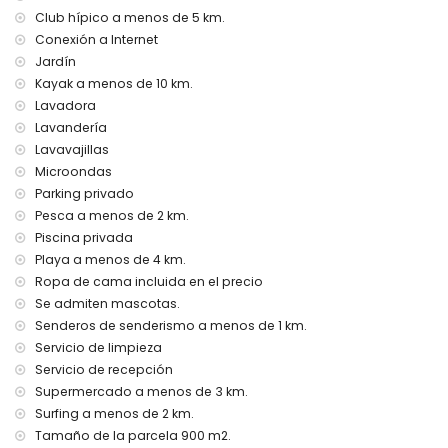
plancha y tabla de planchar
Club hípico a menos de 5 km.
ropa de cama y toallas
Conexión a Internet
asistencia telefónica para urgencias las 24 horas
Jardín
Características y servicios con suplemento de precio
Kayak a menos de 10 km.
Lavadora
servicio de limpieza y servicio de lavandería
calefacción central (tanque de gas) y aire acondicionado
Lavandería
(3 habitaciones con aire acondicionado)
Lavavajillas
cama adicional y cama infantil/cuna (bajo petición)
Microondas
piscina climatizada con pago suplemento (bajo peticion)
Parking privado
se admiten mascotas
Pesca a menos de 2 km.
Entretenimiento y actividades de ocio para sus vacaciones en
Piscina privada
Denia, Alicante
Playa a menos de 4 km.
discoteca, club nocturno, bar y paseo (Marineta Cassiana)
Ropa de cama incluida en el precio
(a menos de 5 kilómetros de la villa)
Se admiten mascotas.
Senderos de senderismo a menos de 1 km.
Lugares de interés y cultura en Denia, Alicante
Servicio de limpieza
museo (Denia) y castillo (Denia) (a menos de 5 kilómetros
Servicio de recepción
de la villa)
Supermercado a menos de 3 km.
Actividades deportivas
Surfing a menos de 2 km.
Tamaño de la parcela 900 m2.
senderismo y ciclismo (a menos de 1000 metros de la villa)