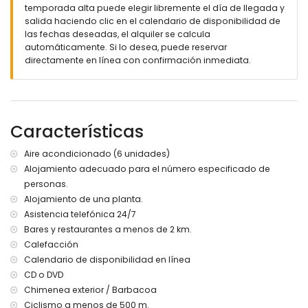
Terraza cubierta con mesa de comedor
temporada alta puede elegir libremente el día de llegada y
Jardín con césped
salida haciendo clic en el calendario de disponibilidad de
zona de aparcamiento cerrado para 2 coches
las fechas deseadas, el alquiler se calcula
Parcela totalmente cerrada
automáticamente. Si lo desea, puede reservar
piscina climatizada con pago suplemento (bajo peticion )
directamente en línea con confirmación inmediata.
Más info
población más cercana: Denia (a menos de 4 kilómetros
de la villa)
Características
playa más cercana: La Marineta (a menos de 4 kilómetros
de la villa)
Aire acondicionado (6 unidades)
puerto más cercano: Denia (a menos de 5 kilómetros de la
villa)
Alojamiento adecuado para el número especificado de
aeropuerto más cercano: Alicante (a menos de 100
personas.
kilómetros de la villa)
Alojamiento de una planta.
segundo aeropuerto más cercano: Valencia (a menos de
Asistencia telefónica 24/7
100 kilómetros de la villa)
Bares y restaurantes a menos de 2 km.
transporte público: autobús a menos de 5 kilómetros de la
Calefacción
villa
Calendario de disponibilidad en línea
Características y servicios incluidos en el precio del alquiler
CD o DVD
de la villa
Chimenea exterior / Barbacoa
internet fibra optica (WiFi)
Ciclismo a menos de 500 m.