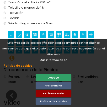
equitación, pesca, surf y esquí acuático (a menos de 5
Tamaño del edificio 250 m2.
kilómetros de la villa)
Telesilla a menos de 1 km.
golf (La Sella) y kayaking (a menos de 10 kilómetros de la
Televisión
villa)
Toallas
Windsurfing a menos de 5 km.
Esta web utiliza cookies y/o tecnologías similares estrictamente
necesarias para que el usuario obtenga una correcta navegación por el
sitio web.
Más información en
Política de cookies
Dimensiones de la Piscina
.
Forma
:
Longitud
:
Ancho
:
Profundidad
:
Acepto
riñón
8 m.
4 m.
2 m.
Preferencias
Rechazar todo
Video
Política de cookies