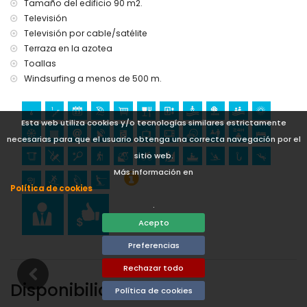
Tamaño del edificio 90 m2.
kilómetros del alojamiento)
Televisión
castillo (Castillo de Denia) (a menos de 25 kilómetros del
Televisión por cable/satélite
alojamiento)
Terraza en la azotea
Deportes
Toallas
tenis, ciclismo, piragüismo, kayak, pesca, buceo, esnórquel,
Windsurfing a menos de 500 m.
surf, windsurf y esquí acuático (a menos de 1000 metros del
apartamento)
senderismo, ciclismo de montaña y escalada (a menos de
Esta web utiliza cookies y/o tecnologías similares estrictamente
5 kilómetros del apartamento)
necesarias para que el usuario obtenga una correcta navegación por el
golf (Club de Golf Javea) y equitación (a menos de 10
kilómetros del apartamento)
sitio web.
Más información en
Política de cookies
.
Acepto
Preferencias
Rechazar todo
Disponibilidad
Política de cookies