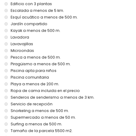
Edificio con 3 plantas
Instalaciones y servicios incluidos en el precio del alquiler
Escalada a menos de 5 km.
del apartamento
Esquí acuático a menos de 500 m.
internet (WiFi)
Jardín compartido
plancha y tabla de planchar
Kayak a menos de 500 m.
ropa de cama y toallas
Lavadora
servicio de recepción y servicio de emergencia 24 horas
Lavavajillas
calefacción y aire acondicionado
Microondas
Instalaciones y servicios con cargo adicional
Pesca a menos de 500 m.
cama extra y cuna para niños (bajo demanda)
Piragüismo a menos de 500 m.
Piscina apta para niños
Entretenimiento y actividades de ocio para sus vacaciones
Piscina comunitaria
en Javea, Costa Blanca
Playa a menos de 200 m.
discoteca, bar y paseo marítimo (Paseo De L'Arenal) (a
Ropa de cama incluida en el precio
menos de 500 metros de la casa)
Senderos de senderismo a menos de 3 km.
cine y teatro (a menos de 5 kilómetros de la casa)
Servicio de recepción
Puntos de interés y cultura en Javea, Costa Blanca
Snorkeling a menos de 500 m.
museo (Histórico de Javea), iglesia (Virgen de Loreto, Javea
Supermercado a menos de 50 m.
(Puerto)), ruina (Molinos de viento, Javea), monumento
Surfing a menos de 500 m.
(Histórico de Javea), edificio arquitectónico (Histórico de
Tamaño de la parcela 5500 m2.
Javea) y lugar histórico (Histórico de Javea) (a menos de 5