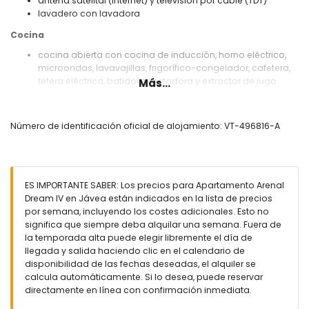
antena satelital (Internet) y televisión por cable (TDT)
lavadero con lavadora
Cocina
cocina abierta con cocina de inducción, horno eléctrico,
microondas, lavavajillas, frigorífico-congelador, cafetera,
tetera eléctrica, batidora, tostadora y extractor de jugo
Más...
Dormitorios y baños
dormitorio con aire acondicionado, cama doble y baño en
Número de identificación oficial de alojamiento: VT-496816-A
suite
2 dormitorios con aire acondicionado, cada uno con 2
camas individuales
baño en suite con lavabo individual, ducha y inodoro
ES IMPORTANTE SABER: Los precios para Apartamento Arenal
baño con lavabo individual, ducha y inodoro
Dream IV en Jávea están indicados en la lista de precios
Exterior del apartamento
por semana, incluyendo los costes adicionales. Esto no
significa que siempre deba alquilar una semana. Fuera de
gran parcela cerrada
la temporada alta puede elegir libremente el día de
piscina comunitaria
llegada y salida haciendo clic en el calendario de
piscina infantil
disponibilidad de las fechas deseadas, el alquiler se
jardín comunitario con césped y grava
calcula automáticamente. Si lo desea, puede reservar
2 terrazas, una de las cuales está cubierta
directamente en línea con confirmación inmediata.
ducha exterior
zona de estar al aire libre