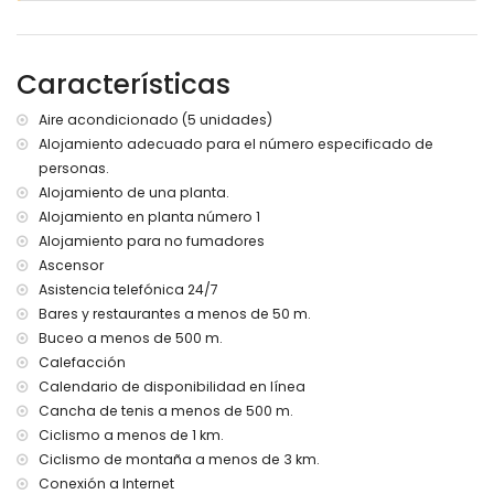
plaza de garaje comunitario
terraza en la azotea
Características
Más información
pueblo más cercano: Javea (a menos de 2 kilómetros del
Aire acondicionado (5 unidades)
apartamento)
Alojamiento adecuado para el número especificado de
ribera o costa más cercana: Mediterráneo (a menos de
personas.
200 metros del apartamento)
playa más cercana: Playa Arenal (a menos de 200 metros
Alojamiento de una planta.
del apartamento)
Alojamiento en planta número 1
puerto más cercano: La Fontana, Javea (a menos de 3
Alojamiento para no fumadores
kilómetros del apartamento)
Ascensor
aeropuerto más cercano: Alicante (a menos de 100
Asistencia telefónica 24/7
kilómetros del apartamento)
Bares y restaurantes a menos de 50 m.
segundo aeropuerto más cercano: Valencia (más de 100
Buceo a menos de 500 m.
kilómetros)
transporte público cercano: autobús a menos de 500
Calefacción
metros
Calendario de disponibilidad en línea
no se permite fumar
Cancha de tenis a menos de 500 m.
no se admiten mascotas
Ciclismo a menos de 1 km.
El edificio donde se encuentra el alojamiento dispone de
Ciclismo de montaña a menos de 3 km.
ascensor.
Conexión a Internet
El alojamiento es muy adecuado para familias con niños.