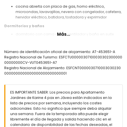
cocina abierta con placa de gas, horno eléctrico,
microondas, lavavajillas, nevera con congelador, cafetera,
hervidor eléctrico, batidora, tostadora y exprimidor
Dormitorios y baños
Más...
dormitorio con cama doble, ventilador y baño en suite
dormitorio con 2 camas individuales y ventilador
baño en suite con lavabo individual, bañera con
combinación de ducha, bidé y inodoro
Número de identificación oficial de alojamiento: AT-453651-A
baño con lavabo individual, bañera con combinación de
Registro Nacional de Turismo: ESFCTU00000307100030302300000
ducha, bidé y inodoro
00000000CV-VUT0453651-A7
Registro Nacional de Alojamiento: ESFCNT0000030710003030230
Exterior del apartamento
0000000000000000000000000001
parcela grande y cerrada
piscina comunitaria
terraza cubierta
ES IMPORTANTE SABER: Los precios para Apartamento
ducha exterior
Jardines de Karine 4 pax en Jávea están indicados en la
zona de estar al aire libre
lista de precios por semana, incluyendo los costes
espacio de aparcamiento cubierto comunitario
adicionales. Esto no significa que siempre deba alquilar
una semana. Fuera de la temporada alta puede elegir
Más información
libremente el día de llegada y salida haciendo clic en el
pueblo más cercano: Jávea (a menos de 3 kilómetros del
calendario de disponibilidad de las fechas deseadas, el