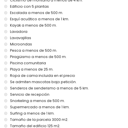
Ciclismo de montaña a menos de 4 km.
servicio de aeropuerto
Edificio con 5 plantas
cama extra y cama/cuna para niños (a petición)
Escalada a menos de 500 m.
Esquí acuático a menos de 1 km.
Entretenimiento y actividades de ocio para tus vacaciones
en Jávea, Costa Blanca
Kayak a menos de 500 m.
Lavadora
paseo marítimo (El Arenal y Jávea) (a menos de 1000
Lavavajillas
metros de la casa)
cine, teatro, discoteca y bar (a menos de 5 kilómetros de la
Microondas
casa)
Pesca a menos de 500 m.
Piragüismo a menos de 500 m.
Lugares de interés y cultura en Jávea, Costa Blanca
Piscina comunitaria
museo (Histórico de Jávea), iglesia (Virgen de Loreto,
Playa a menos de 25 m.
Puerto, Jávea), ruinas (Pueblo Histórico, Jávea),
Ropa de cama incluida en el precio
monumento (Molinos de Viento, Jávea), edificio
Se admiten mascotas bajo petición.
arquitectónico (Histórico de Jávea), lugar histórico (Pueblo
Senderos de senderismo a menos de 5 km.
Histórico y Jávea) (a menos de 5 kilómetros del
alojamiento)
Servicio de recepción
castillo (Portal de la Vila y Denia) (a menos de 25 kilómetros
Snorkeling a menos de 500 m.
del alojamiento)
Supermercado a menos de 1 km.
Surfing a menos de 1 km.
Deportes
Tamaño de la parcela 3000 m2.
ciclismo, escalada, canotaje, kayak, pesca, buceo, snorkel,
Tamaño del edificio 125 m2.
surf, windsurf y esquí acuático (a menos de 1000 metros del