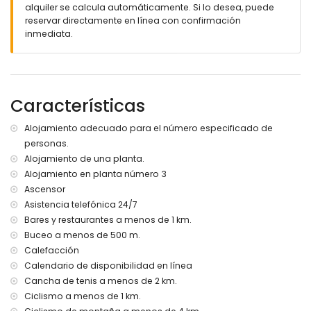
apartamento)
alquiler se calcula automáticamente. Si lo desea, puede
ribera u orilla más cercana: el Mar Mediterráneo, Jávea (a
reservar directamente en línea con confirmación
menos de 25 metros del apartamento)
inmediata.
playa más cercana: Playa Cala Blanca, Jávea (a menos
de 25 metros del apartamento)
puerto más cercano: El Canal, Jávea (a menos de 1000
metros del apartamento)
aeropuerto más cercano: Alicante (a menos de 100
Características
kilómetros del apartamento)
segundo aeropuerto más cercano: Valencia (> 100
Alojamiento adecuado para el número especificado de
kilómetros)
personas.
por favor consulte si se permiten mascotas
Alojamiento de una planta.
El edificio donde se encuentra el alojamiento tiene
ascensor.
Alojamiento en planta número 3
El alojamiento es muy adecuado para familias con niños
Ascensor
Asistencia telefónica 24/7
Instalaciones y servicios incluidos en el precio de alquiler
Bares y restaurantes a menos de 1 km.
del apartamento
Buceo a menos de 500 m.
aspiradora y plancha con tabla de planchar
Calefacción
ropa de cama y toallas
Calendario de disponibilidad en línea
servicio de recepción y servicio de emergencia 24 horas
Cancha de tenis a menos de 2 km.
calefacción eléctrica
Ciclismo a menos de 1 km.
Instalaciones y servicios con cargo adicional