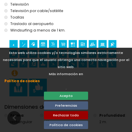
Televisión
apartamento)
tenis, senderismo y ciclismo de montaña (a menos de 5
Televisión por cable/satélite
kilómetros del apartamento)
Toallas
golf (Club de Golf Jávea y Jávea) (a menos de 10
Traslado al aeropuerto
kilómetros del apartamento)
Windsurfing a menos de 1 km.
Esta web utiliza cookies y/o tecnologías similares estrictamente
necesarias para que el usuario obtenga una correcta navegación por el
sitio web.
Más información en
Política de cookies
.
Acepto
Preferencias
Dimensiones de la Piscina
Forma
:
Longitud
:
Ancho
:
Profundidad
:
Rechazar todo
rectangular
12 m.
6 m.
2 m.
Política de cookies