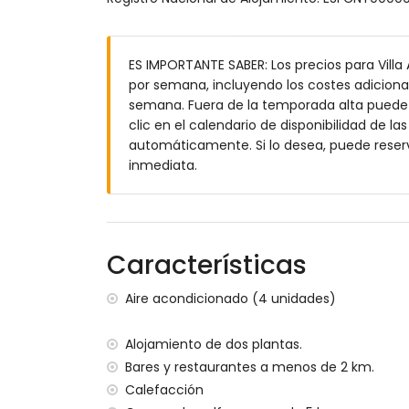
baño en suite con lavabo individual, ba
2 baños en suite, cada uno con lavabo in
Exterior de la villa
ES IMPORTANTE SABER: Los precios para Villa 
por semana, incluyendo los costes adicional
parcela vallada
semana. Fuera de la temporada alta puede e
piscina privada de 11m x 3m y 2m de pro
clic en el calendario de disponibilidad de la
jardín con grava, árboles y muebles de 
automáticamente. Si lo desea, puede reser
2 terrazas, una de ellas cubierta
inmediata.
barbacoa
zona de estar al aire libre y zona de comed
2 plazas de aparcamiento privadas
Más información
Características
pueblo más cercano: Jávea (a menos de 5 
ribera u orilla más cercana: Mediterráneo
Aire acondicionado (4 unidades)
playa más cercana: Playa del Arenal (a me
puerto más cercano: La Fontana, Jávea (a
Alojamiento de dos plantas.
parque más cercano: Pinosol, Jávea (a me
Bares y restaurantes a menos de 2 km.
aeropuerto más cercano: Alicante (a meno
Calefacción
segundo aeropuerto más cercano: Valenci