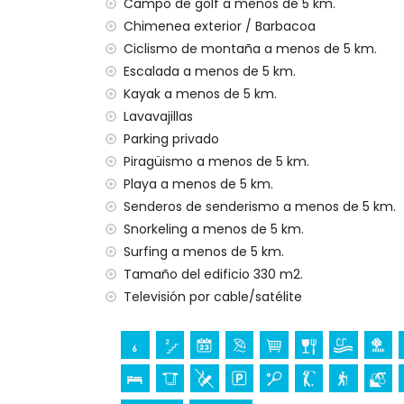
no se permite fumar
Campo de golf a menos de 5 km.
no se permiten mascotas
Chimenea exterior / Barbacoa
El alojamiento es muy adecuado para fam
Ciclismo de montaña a menos de 5 km.
Escalada a menos de 5 km.
Instalaciones y servicios incluidos en el prec
Kayak a menos de 5 km.
internet (WiFi)
Lavavajillas
aspiradora y plancha con tabla de planc
Parking privado
ropa de cama y toallas
Piragüismo a menos de 5 km.
servicio de recepción
calefacción por suelo radiante y con air
Playa a menos de 5 km.
Senderos de senderismo a menos de 5 km.
Instalaciones y servicios con costo extra
Snorkeling a menos de 5 km.
cama extra y cuna/cama para niños (baj
Surfing a menos de 5 km.
Tamaño del edificio 330 m2.
Entretenimiento y actividades de ocio par
Televisión por cable/satélite
cine, teatro, discoteca, bar, paseo marít
casa)
Visitas turísticas y cultura en Jávea, Cost
museo (Histórico de Jávea), iglesia (Vir