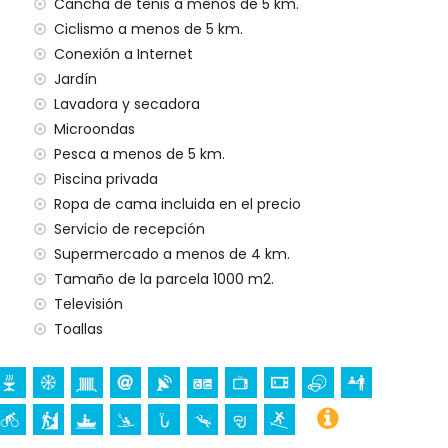
Cancha de tenis a menos de 5 km.
Ciclismo a menos de 5 km.
ilias con niños
Conexión a Internet
Jardín
io del alquiler de la villa
Lavadora y secadora
Microondas
har
Pesca a menos de 5 km.
Piscina privada
e acondicionado
Ropa de cama incluida en el precio
Servicio de recepción
Supermercado a menos de 4 km.
o petición)
Tamaño de la parcela 1000 m2.
Televisión
a sus vacaciones en Jávea, Costa Blanca
Toallas
imo (El Arenal y Jávea) (a menos de 5 kilómetros de la
a Blanca
gen de Loreto, Puerto, Jávea), monumento (Molinos de