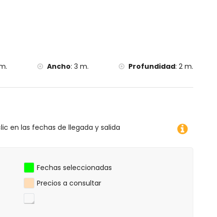
eblo Histórico, Jávea) y lugar histórico (Histórico de
jamiento)
s de 10 kilómetros del alojamiento)
nos de 25 kilómetros del alojamiento)
smo, ciclismo de montaña, ciclismo, escalada, piragüismo,
 m.
Ancho
:
3 m.
Profundidad
:
2 m.
os de 5 kilómetros de la villa)
 villa)
lic en las fechas de llegada y salida
Fechas seleccionadas
Precios a consultar