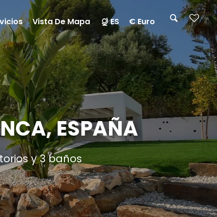
vicios
Vista De Mapa
ES
€ Euro
ANCA, ESPAÑA
torios y 3 baños