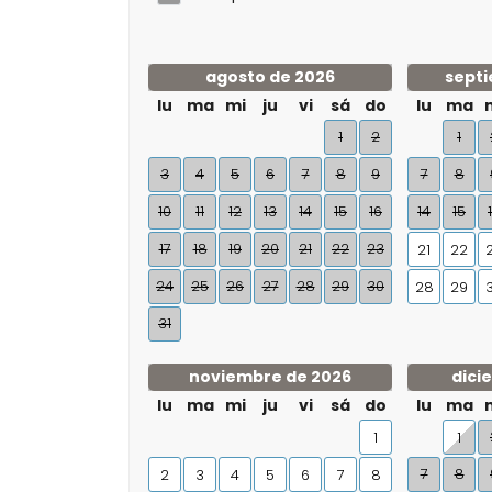
agosto de 2026
septi
lu
ma
mi
ju
vi
sá
do
lu
ma
1
2
1
3
4
5
6
7
8
9
7
8
10
11
12
13
14
15
16
14
15
17
18
19
20
21
22
23
21
22
24
25
26
27
28
29
30
28
29
31
noviembre de 2026
dici
lu
ma
mi
ju
vi
sá
do
lu
ma
1
1
7
8
2
3
4
5
6
7
8