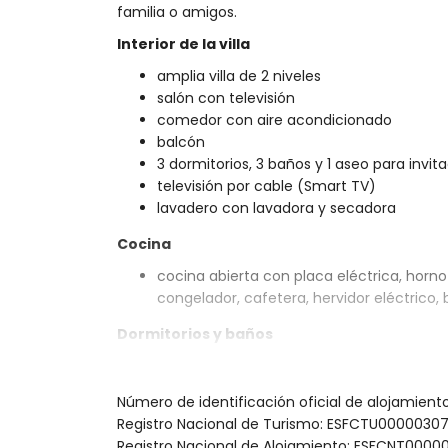
familia o amigos.
Interior de la villa
amplia villa de 2 niveles
salón con televisión
comedor con aire acondicionado
balcón
3 dormitorios, 3 baños y 1 aseo para invit
televisión por cable (Smart TV)
lavadero con lavadora y secadora
Cocina
cocina abierta con placa eléctrica, horno e
congelador, cafetera, hervidor eléctrico, 
Dormitorios y baños
2 dormitorios con aire acondicionado, c
baño en suite
Número de identificación oficial de alojamien
dormitorio con aire acondicionado, cama 
Registro Nacional de Turismo: ESFCTU0000
suite
Registro Nacional de Alojamiento: ESFCNT0