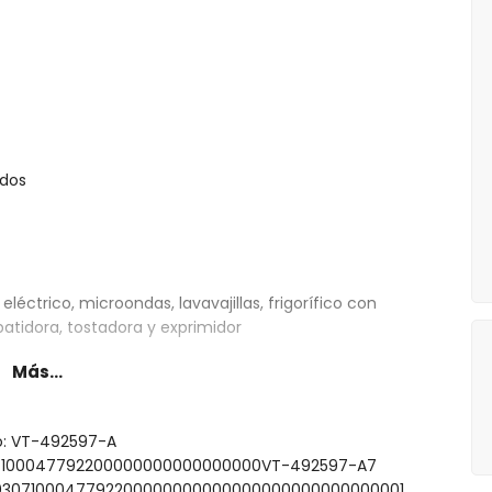
ados
léctrico, microondas, lavavajillas, frigorífico con
batidora, tostadora y exprimidor
Más...
ada uno con cama tamaño king (de 210 por 180 cm) y
to: VT-492597-A
tamaño king (de 210 por 180 cm), televisión y baño en
0307100047792200000000000000000VT-492597-A7
0000307100047792200000000000000000000000000001