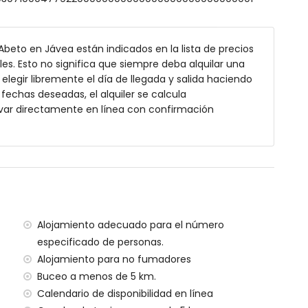
ñera con combinación de ducha, bidé y WC
dividual, ducha y WC
Abeto en Jávea están indicados en la lista de precios
es. Esto no significa que siempre deba alquilar una
legir libremente el día de llegada y salida haciendo
fundidad
s fechas deseadas, el alquiler se calcula
jardín con tumbonas
var directamente en línea con confirmación
or al aire libre
kilómetros de la villa)
, Jávea (a menos de 5 kilómetros de la villa)
Alojamiento adecuado para el número
nos de 5 kilómetros de la villa)
especificado de personas.
 menos de 5 kilómetros de la villa)
Alojamiento para no fumadores
nos de 4 kilómetros de la villa)
Buceo a menos de 5 km.
s de 100 kilómetros de la villa)
Calendario de disponibilidad en línea
a (> 100 kilómetros)