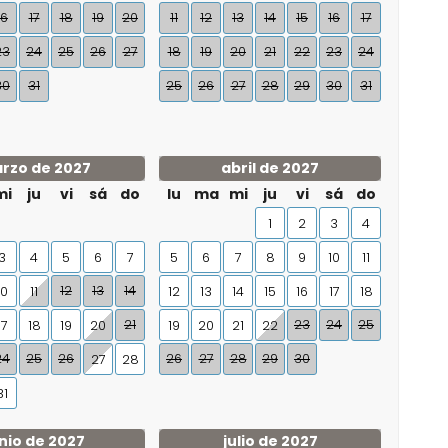
16
17
18
19
20
11
12
13
14
15
16
17
23
24
25
26
27
18
19
20
21
22
23
24
30
31
25
26
27
28
29
30
31
rzo de 2027
abril de 2027
mi
ju
vi
sá
do
lu
ma
mi
ju
vi
sá
do
1
2
3
4
3
4
5
6
7
5
6
7
8
9
10
11
12
13
14
10
11
12
13
14
15
16
17
18
21
23
24
25
17
18
19
20
19
20
21
22
24
25
26
26
27
28
29
30
27
28
31
nio de 2027
julio de 2027