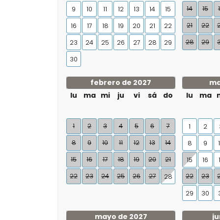
14
15
9
10
11
12
13
14
15
21
22
16
17
18
19
20
21
22
28
29
23
24
25
26
27
28
29
30
febrero de 2027
ma
lu
ma
mi
ju
vi
sá
do
lu
ma
1
2
3
4
5
6
7
1
2
8
9
10
11
12
13
14
8
9
15
16
17
18
19
20
21
15
16
22
23
24
25
26
27
22
23
28
29
30
mayo de 2027
ju