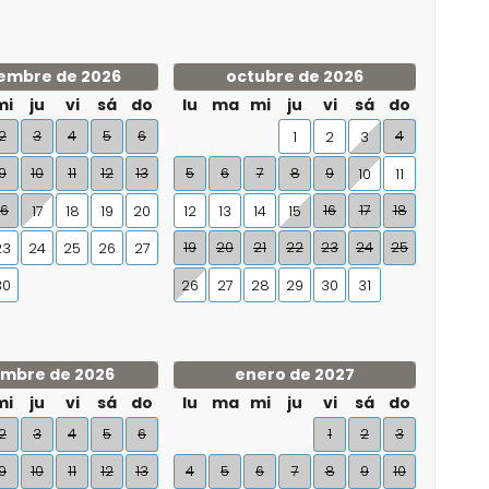
embre de 2026
octubre de 2026
mi
ju
vi
sá
do
lu
ma
mi
ju
vi
sá
do
2
3
4
5
6
4
1
2
3
9
10
11
12
13
5
6
7
8
9
10
11
16
16
17
18
17
18
19
20
12
13
14
15
19
20
21
22
23
24
25
23
24
25
26
27
30
26
27
28
29
30
31
embre de 2026
enero de 2027
mi
ju
vi
sá
do
lu
ma
mi
ju
vi
sá
do
2
3
4
5
6
1
2
3
9
10
11
12
13
4
5
6
7
8
9
10