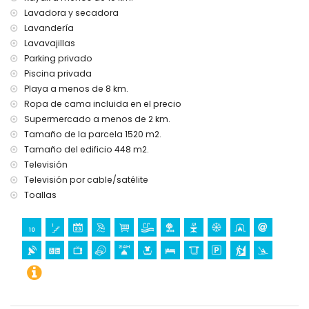
Lavadora y secadora
internet (WiFi)
ropa de cama y toallas
Lavandería
servicio de emergencia 24 horas
Lavavajillas
servicio de lavandería
Parking privado
con aire acondicionado
Piscina privada
Deportes
Playa a menos de 8 km.
Ropa de cama incluida en el precio
escalada (a menos de 5 kilómetros de la villa)
Supermercado a menos de 2 km.
golf (La Sella Golf), equitación, senderismo, ciclismo de
Tamaño de la parcela 1520 m2.
montaña, kayak, pesca, buceo y snorkel (a menos de 10
kilómetros de la villa)
Tamaño del edificio 448 m2.
Televisión
Televisión por cable/satélite
Toallas