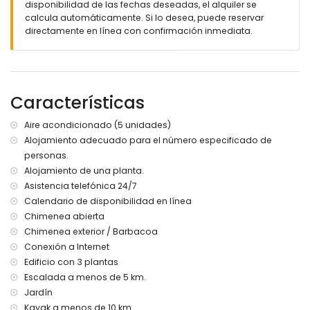
disponibilidad de las fechas deseadas, el alquiler se
gran parcela cerrada
calcula automáticamente. Si lo desea, puede reservar
piscina privada
directamente en línea con confirmación inmediata.
jardín con árboles y muebles de jardín con tumbonas
2 terrazas cubiertas
cocina exterior y barbacoa
ducha exterior
Características
área de estar exterior y área de comedor exterior
2 plazas de aparcamiento privadas
Aire acondicionado (5 unidades)
Más información
Alojamiento adecuado para el número especificado de
pueblo más cercano a menos de 7 kilómetros de la villa
personas.
orilla o costa más cercana a menos de 7 kilómetros de la
Alojamiento de una planta.
villa
Asistencia telefónica 24/7
playa más cercana a menos de 8 kilómetros de la villa
Calendario de disponibilidad en línea
puerto más cercano a menos de 7 kilómetros de la villa
Chimenea abierta
aeropuerto más cercano a menos de 100 kilómetros de la
villa
Chimenea exterior / Barbacoa
segundo aeropuerto más cercano > 100 kilómetros
Conexión a Internet
no se permiten mascotas
Edificio con 3 plantas
El alojamiento es muy adecuado para familias con niños
Escalada a menos de 5 km.
Servicios e instalaciones incluidos en el precio del alquiler
Jardín
de esta lujosa villa
Kayak a menos de 10 km.