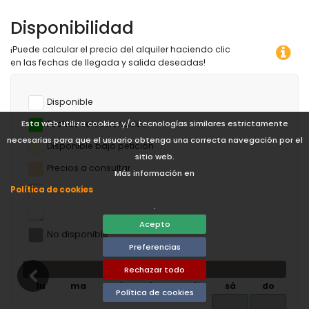
Disponibilidad
¡Puede calcular el precio del alquiler haciendo clic
en las fechas de llegada y salida deseadas!
Disponible
Fechas seleccionadas
Esta web utiliza cookies y/o tecnologías similares estrictamente
necesarias para que el usuario obtenga una correcta navegación por el
Disponible bajo petición
sitio web.
Precios a consultar
Más información en
Política de cookies
.
Acepto
No disponible
Preferencias
agosto de 2026
Rechazar todo
lu
ma
mi
ju
vi
sá
do
Política de cookies