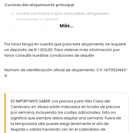
Cocinas del alojamiento principal
cocina con horno a gas, lavavajillas, refrigerador-
congelador y cafetera
Más...
Habitaciones y baños del alojamiento principal
2 dormitorios con aire acondicionado, cada uno con
cama king size (de 200 por 180 cm)
Por favor tenga en cuenta que para este alojamiento se requiere
dormitorio con aire acondicionado y 2 camas individuales
un depósito de € 1.000,00. Para obtener más información por
(de 200 por 90 cm)
favor consulte nuestras condiciones de alquiler.
baño en suite con doble lavabo, ducha y inodoro
baño con lavabo individual, combinación de
Número de identificación oficial de alojamiento: CV-VUT0521443-
bañera/ducha e inodoro
A
Interior de la casa de huéspedes
comedor con sofá cama
cocina con horno a gas, lavavajillas, refrigerador-
congelador y cafetera
ES IMPORTANTE SABER: Los precios para Villa Casa del
2 dormitorios con aire acondicionado, cada uno con
Cervecero en Jávea están indicados en la lista de precios
cama king size (de 200 por 180 cm)
por semana, incluyendo los costes adicionales. Esto no
baño con lavabo individual, combinación de
significa que siempre deba alquilar una semana. Fuera de
bañera/ducha e inodoro
la temporada alta puede elegir libremente el día de
llegada y salida haciendo clic en el calendario de
Exterior de esta lujosa villa