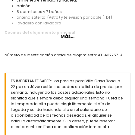
chimenea en el salón (madera)
balcón
8 dormitorios y 7 baños
antena satelital (Astra) y televisión por cable (TDT)
lavadero con lavadora
Cocinas del alojamiento principal
Más...
cocina con vitrocerámica eléctrica, horno eléctrico,
microondas, lavavajillas, frigorífico-congelador, cafetera,
hervidor eléctrico, batidora, tostadora, exprimidor y
Número de identificación oficial de alojamiento: AT-432257-A
dispensador de agua
Dormitorios y baños del alojamiento principal
3 dormitorios con aire acondicionado, cada uno con
ES IMPORTANTE SABER: Los precios para Villa Casa Rosalia
cama tamaño queen (200 por 160 cm) y baño en suite
22 pax en Jávea están indicados en la lista de precios por
dormitorio con cama tamaño queen (200 por 160 cm),
semana, incluyendo los costes adicionales. Esto no
ventilador y baño en suite
significa que siempre deba alquilar una semana. Fuera de
dormitorio con cama tamaño queen (200 por 160 cm) y
la temporada alta puede elegir libremente el día de
ventilador
llegada y salida haciendo clic en el calendario de
dormitorio con aire acondicionado y cama tamaño queen
disponibilidad de las fechas deseadas, el alquiler se
(200 por 160 cm)
calcula automáticamente. Si lo desea, puede reservar
2 dormitorios, cada uno con 2 camas individuales (200 por
directamente en línea con confirmación inmediata.
90 cm) y ventilador
baño en suite con lavabo doble, ducha y wc