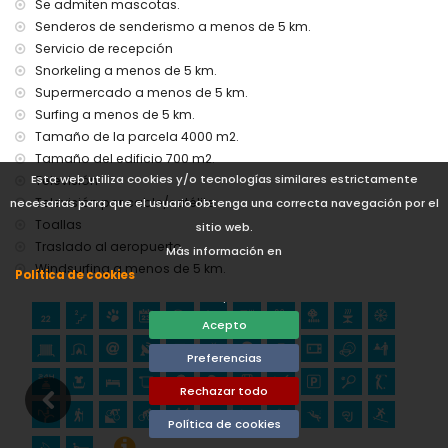
Se admiten mascotas.
internet (WiFi)
Senderos de senderismo a menos de 5 km.
plancha y tabla de planchar
Servicio de recepción
ropa de cama y toallas
Snorkeling a menos de 5 km.
servicio de recepción y servicio de emergencia 24 horas
Supermercado a menos de 5 km.
cancha de pádel y campo de fútbol
Surfing a menos de 5 km.
ping pong
Tamaño de la parcela 4000 m2.
calefacción central y aire acondicionado
Tamaño del edificio 700 m2.
Servicios y comodidades con cargo adicional
Esta web utiliza cookies y/o tecnologías similares estrictamente
Televisión
servicio de transporte al aeropuerto
Televisión por cable/satélite
necesarias para que el usuario obtenga una correcta navegación por el
servicio de lavandería
Toallas
sitio web.
cama adicional y camas/cunas para niños (bajo petición)
Traslado al aeropuerto
Más información en
Entretenimiento y actividades de ocio para sus vacaciones
Windsurfing a menos de 5 km.
Política de cookies
en Javea, Costa Blanca
.
cine, teatro, discoteca, bar, paseo marítimo (El Arenal y
Acepto
Javea) (a menos de 5 kilómetros de la casa)
Preferencias
Atracciones y cultura en Javea, Costa Blanca
Rechazar todo
museo (Histórico de Javea), iglesia (Virgen de Loreto,
Puerto, Javea), ruina (Molinos de Viento, Javea),
Política de cookies
monumento (Pueblo de Javea), edificio arquitectónico