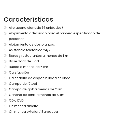
3 baños en suite, cada uno con lavabo individual, ducha y
wc
2 baños, cada uno con lavabo individual, bañera/ducha
Características
combinada y wc
baño con lavabo doble, ducha y wc
Aire acondicionado (4 unidades)
Interior de la casa de huéspedes
Alojamiento adecuado para el número especificado de
salón con televisión y reproductor de DVD
personas.
cocina con vitrocerámica eléctrica, horno eléctrico,
Alojamiento de dos plantas.
microondas, lavavajillas, frigorífico-congelador, cafetera,
Asistencia telefónica 24/7
hervidor eléctrico, batidora, tostadora y exprimidor
Bares y restaurantes a menos de 1 km.
dormitorio con cama tamaño queen (200 por 160 cm) y
Base dock de iPod
ventilador
Buceo a menos de 5 km.
dormitorio con 4 camas individuales (200 por 90 cm)
baño con lavabo individual, ducha y wc
Calefacción
balcón
Calendario de disponibilidad en línea
Campo de fútbol
Exterior de esta villa de lujo
Campo de golf a menos de 2 km.
amplia parcela cerrada
Cancha de tenis a menos de 5 km.
piscina privada de 10 m x 5 m y 2 m de profundidad
CD o DVD
maravilloso jardín con césped, grava, árboles y muebles
Chimenea abierta
de jardín con tumbonas
Chimenea exterior / Barbacoa
4 terrazas, de las cuales 2 están cubiertas