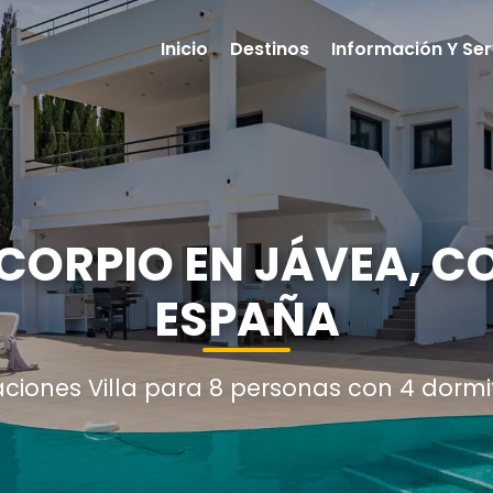
Inicio
Destinos
Información Y Ser
SCORPIO EN JÁVEA, C
ESPAÑA
aciones Villa para 8 personas con 4 dormi