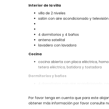
Interior de la villa
villa de 2 niveles
salón con aire acondicionado y televisión
4 dormitorios y 4 baños
antena satelital
lavadero con lavadora
Cocina
cocina abierta con placa eléctrica, horno e
tetera eléctrica, batidora y tostadora
Dormitorios y baños
4 dormitorios con aire acondicionado, 
2 baños en suite, cada uno con lavabo in
baño con lavabo individual, ducha y aseo
Por favor tenga en cuenta que para este aloja
baño con ducha y aseo
obtener más información por favor consulte nu
Exterior de la villa