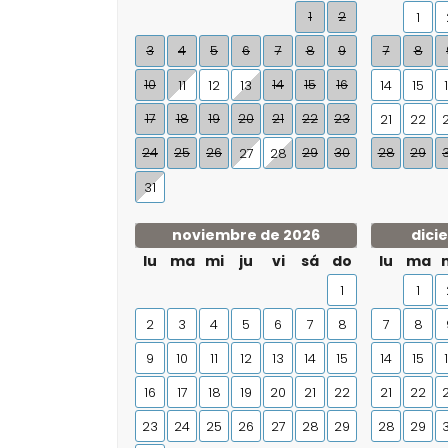
1
2
1
3
4
5
6
7
8
9
7
8
10
14
15
16
11
12
13
14
15
17
18
19
20
21
22
23
21
22
24
25
26
29
30
28
29
27
28
31
noviembre de 2026
dici
lu
ma
mi
ju
vi
sá
do
lu
ma
1
1
2
3
4
5
6
7
8
7
8
9
10
11
12
13
14
15
14
15
16
17
18
19
20
21
22
21
22
23
24
25
26
27
28
29
28
29