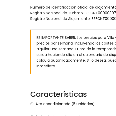
Número de identificación oficial de alojamien
amplia parcela
Registro Nacional de Turismo: ESFCNT00000
piscina privada en forma de riñón
Registro Nacional de Alojamiento: ESFCNT0
2 terrazas, de las cuales 1 está cubierta
cocina exterior y barbacoa
ducha exterior
zona de estar exterior y zona de comedor
ES IMPORTANTE SABER: Los precios para Villa
3 plazas de aparcamiento privadas
precios por semana, incluyendo los costes a
alquilar una semana. Fuera de la temporada 
Más información
salida haciendo clic en el calendario de disp
pueblo más cercano a 2 kilómetros de la v
calcula automáticamente. Si lo desea, pue
río o costa más cercana a 2 kilómetros de 
inmediata.
playa más cercana: Playa El Arenal (a 2 kil
puerto más cercano a 5 kilómetros de la v
aeropuerto más cercano: Alicante (a 100 k
segundo aeropuerto más cercano: Valenci
Características
prohibido fumar
consultar si se permiten mascotas
Aire acondicionado (5 unidades)
El alojamiento es muy adecuado para fam
Instalaciones y servicios incluidos en el prec