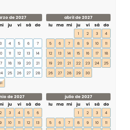
rzo de 2027
abril de 2027
mi
ju
vi
sá
do
lu
ma
mi
ju
vi
sá
do
1
2
3
4
3
4
5
6
7
5
6
7
8
9
10
11
10
11
12
13
14
12
13
14
15
16
17
18
17
18
19
20
21
19
20
21
22
23
24
25
24
25
26
27
28
26
27
28
29
30
31
nio de 2027
julio de 2027
mi
ju
vi
sá
do
lu
ma
mi
ju
vi
sá
do
2
3
4
5
6
1
2
3
4
9
10
11
12
13
5
6
7
8
9
10
11