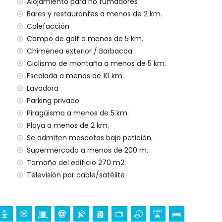
Alojamiento para no fumadores
Bares y restaurantes a menos de 2 km.
Calefacción
Campo de golf a menos de 5 km.
Chimenea exterior / Barbacoa
al
Ciclismo de montaña a menos de 5 km.
Escalada a menos de 10 km.
Lavadora
Parking privado
a sus vacaciones en Javea, Costa Blanca
Piragüismo a menos de 5 km.
eo marítimo (a 5 kilómetros de la casa)
Playa a menos de 2 km.
Se admiten mascotas bajo petición.
ta Blanca
Supermercado a menos de 200 m.
miento)
Tamaño del edificio 270 m2.
Televisión por cable/satélite
taña, ciclismo, piragüismo, kayak, pesca y buceo (a 5
os de la villa)