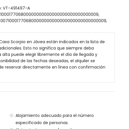
to: VT-491497-A
307100017706800000000000000000000000000009,
0000307100017706800000000000000000000000000009,
 exterior
 Casa Scorpio en Jávea están indicados en la lista de
dicionales. Esto no significa que siempre deba
alta puede elegir libremente el día de llegada y
onibilidad de las fechas deseadas, el alquiler se
illa
de reservar directamente en línea con confirmación
la villa
ómetros de la villa)
illa
ilómetros de la villa)
a (> 100 kilómetros)
Alojamiento adecuado para el número
ilias con niños
especificado de personas.
io del alquiler de la villa