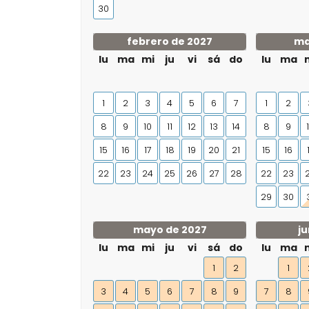
30
febrero de 2027
ma
lu
ma
mi
ju
vi
sá
do
lu
ma
1
2
3
4
5
6
7
1
2
8
9
10
11
12
13
14
8
9
15
16
17
18
19
20
21
15
16
22
23
24
25
26
27
28
22
23
29
30
mayo de 2027
ju
lu
ma
mi
ju
vi
sá
do
lu
ma
1
2
1
3
4
5
6
7
8
9
7
8