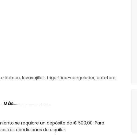
léctrico, lavavajillas, frigorífico-congelador, cafetera,
Más...
cada uno con cama doble
dividual, ducha y aseo
miento se requiere un depósito de € 500,00. Para
estras condiciones de alquiler.