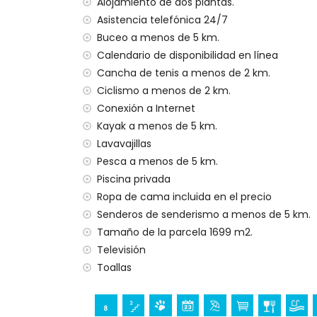
Alojamiento de dos plantas.
plancha y tabla de planchar
Asistencia telefónica 24/7
ropa de cama y toallas
Buceo a menos de 5 km.
servicio de emergencia 24 horas
Calendario de disponibilidad en línea
Cancha de tenis a menos de 2 km.
Instalaciones y servicios con cargo adicion
Ciclismo a menos de 2 km.
internet (WiFi)
Conexión a Internet
calefacción y aire acondicionado
Kayak a menos de 5 km.
cuna para niños (bajo demanda)
Lavavajillas
Entretenimiento y actividades de ocio par
Pesca a menos de 5 km.
cine, discoteca, club nocturno, bar y pas
Piscina privada
Ropa de cama incluida en el precio
Lugares de interés y cultura en Javea, Cos
Senderos de senderismo a menos de 5 km.
museo y iglesia (a 5 kilómetros del aloja
Tamaño de la parcela 1699 m2.
Televisión
Deportes
Toallas
tenis, golf, senderismo, bicicleta de mon
kilómetros de la villa)
montar a caballo y escalada (a 10 kilómetr