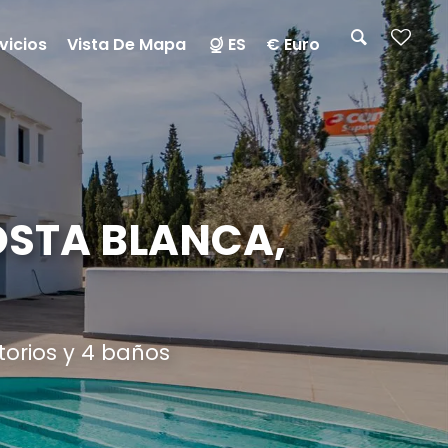
vicios
Vista De Mapa
ES
€ Euro
OSTA BLANCA,
torios y 4 baños