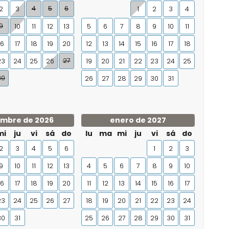
4
5
6
2
3
1
2
3
4
9
10
11
12
13
5
6
7
8
9
10
11
16
17
18
19
20
12
13
14
15
16
17
18
27
23
24
25
26
19
20
21
22
23
24
25
30
26
27
28
29
30
31
embre de 2026
enero de 2027
mi
ju
vi
sá
do
lu
ma
mi
ju
vi
sá
do
2
3
4
5
6
1
2
3
9
10
11
12
13
4
5
6
7
8
9
10
16
17
18
19
20
11
12
13
14
15
16
17
23
24
25
26
27
18
19
20
21
22
23
24
30
31
25
26
27
28
29
30
31