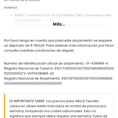
Interior:
Salón / comedor con TV vía satélite (Sky), chimenea y aire
acondicionado
Más...
Cocina grande y moderna con grill / microondas, horno
separado, lavavajillas y acceso a la terraza con barbacoa
2 dormitorios cada uno con una cama doble y ventilador
de techo
Por favor tenga en cuenta que para este alojamiento se requiere
Dormitorio con cama de matrimonio grande y aire
un depósito de € 650,00. Para obtener más información por favor
acondicionado, cuarto de baño en-suite
consulte nuestras condiciones de alquiler.
2 baños completos con bañera y WC (uno de ellos en-
suite)
Número de identificación oficial de alojamiento: VT-438484-A
Registro Nacional de Turismo: ESFCTU00000307100034699000000
Exterior :
00000000CV-VUT0438484-A2
Terraza cubierta con vista a la piscina y el jardín, con sofá y
Registro Nacional de Alojamiento: ESFCNT0000030710003469900
sillon cómodo y una mesa para comer
0000000000000000000000000001
Trraza con barbacoa construida
Piscina privada grande de 6x11 m con ducha exterior
Jardín hermoso con césped
Parcela totalmente vallada con mucha privacidad
ES IMPORTANTE SABER: Los precios para Villa El Tesorito
Aparcamiento cerrado en la parcela para varios coches
Javea en Jávea están indicados en la lista de precios por
semana, incluyendo los costes adicionales. Esto no
Extras:
significa que siempre deba alquilar una semana. Fuera de