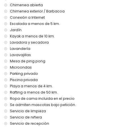
Entretenimiento y actividades de ocio para sus vacaciones en
Chimenea abierta
Jávea, Alicante
Chimenea exterior / Barbacoa
discoteca, club nocturno, bar y paseo (Javea) (a menos
Conexión a Internet
de 5 kilómetros de la villa)
Escalada a menos de 5 km.
Actividades deportivas
Jardín
Kayak a menos de 10 km.
tenis, golf (Club de Golf Javea) y escalada (a menos de 5
Lavadora y secadora
kilómetros de la villa)
equitación, kayaking y pesca (a menos de 10 kilómetros de
Lavandería
la villa)
Lavavajillas
rafting (a menos de 50 kilómetros de la villa)
Mesa de ping pong
Microondas
Parking privado
Piscina privada
Playa a menos de 4 km.
Rafting a menos de 50 km.
Ropa de cama incluida en el precio
Se admiten mascotas bajo petición.
Servicio de limpieza
Servicio de niñera
Servicio de recepción