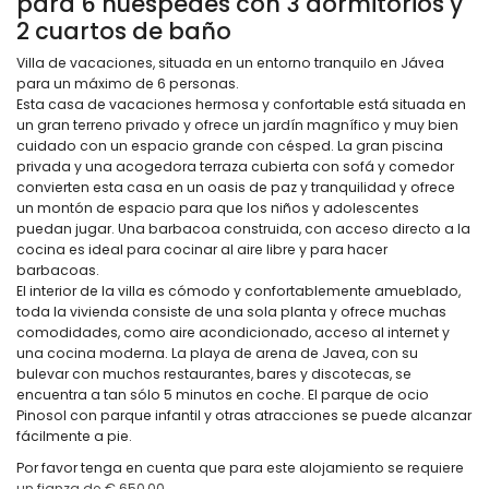
para 6 huéspedes con 3 dormitorios y
2 cuartos de baño
Villa de vacaciones, situada en un entorno tranquilo en Jávea
para un máximo de 6 personas.
Esta casa de vacaciones hermosa y confortable está situada en
un gran terreno privado y ofrece un jardín magnífico y muy bien
cuidado con un espacio grande con césped. La gran piscina
privada y una acogedora terraza cubierta con sofá y comedor
convierten esta casa en un oasis de paz y tranquilidad y ofrece
un montón de espacio para que los niños y adolescentes
puedan jugar. Una barbacoa construida, con acceso directo a la
cocina es ideal para cocinar al aire libre y para hacer
barbacoas.
El interior de la villa es cómodo y confortablemente amueblado,
toda la vivienda consiste de una sola planta y ofrece muchas
comodidades, como aire acondicionado, acceso al internet y
una cocina moderna. La playa de arena de Javea, con su
bulevar con muchos restaurantes, bares y discotecas, se
encuentra a tan sólo 5 minutos en coche. El parque de ocio
Pinosol con parque infantil y otras atracciones se puede alcanzar
fácilmente a pie.
Por favor tenga en cuenta que para este alojamiento se requiere
un fianza de € 650,00.