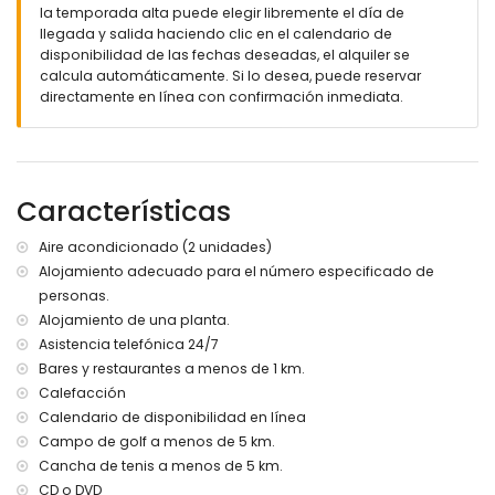
la temporada alta puede elegir libremente el día de
Garaje con lavadora, secadora y nevera/congelador
llegada y salida haciendo clic en el calendario de
adicional
disponibilidad de las fechas deseadas, el alquiler se
WIFI incluido
calcula automáticamente. Si lo desea, puede reservar
plancha y tabla de planchar
directamente en línea con confirmación inmediata.
ropa de cama y toallas
asistencia telefónica para urgencias las 24 horas
Más info
población más cercana: Javea - Benitachell (a menos de
Características
4 kilómetros de la villa)
playa más cercana: Arenal Javea (a menos de 4
Aire acondicionado (2 unidades)
kilómetros de la villa)
Alojamiento adecuado para el número especificado de
puerto más cercano: Javea (a menos de 10 kilómetros de
la villa)
personas.
aeropuerto más cercano: Alicante (a menos de 100
Alojamiento de una planta.
kilómetros de la villa)
Asistencia telefónica 24/7
segundo aeropuerto más cercano: Valencia (a menos de
Bares y restaurantes a menos de 1 km.
100 kilómetros de la villa)
Calefacción
Características y servicios con suplemento de precio
Calendario de disponibilidad en línea
Campo de golf a menos de 5 km.
admisión de mascota bajo petición
cama adicional y cama infantil/cuna (bajo petición)
Cancha de tenis a menos de 5 km.
CD o DVD