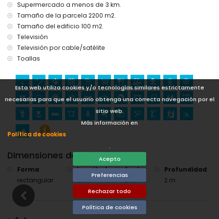
Supermercado a menos de 3 km.
Tamaño de la parcela 2200 m2.
Tamaño del edificio 100 m2.
Televisión
Televisión por cable/satélite
Toallas
Esta web utiliza cookies y/o tecnologías similares estrictamente
necesarias para que el usuario obtenga una correcta navegación por el
sitio web.
Más información en
Política de cookies
.
Dimensiones de la Piscina
Acepto
Forma
:
Longitud
:
Ancho
:
Profundidad
:
Preferencias
rectangular
11 m.
6 m.
2 m.
Rechazar todo
Política de cookies