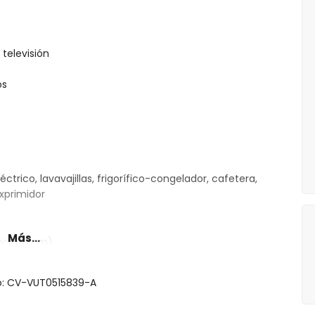
televisión
os
ctrico, lavavajillas, frigorífico-congelador, cafetera,
exprimidor
Más...
por 80 cm)
a queen size (medidas 200 por 160 cm) y baño en suite
ma queen size (medidas 200 por 150 cm)
to: CV-VUT0515839-A
ha y aseo