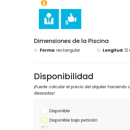
castillo (Portal de la Vila y Dénia) (a me
Deportes
ciclismo de montaña y ciclismo (a menos 
tenis, golf (Golf La Sella), escalada, pira
esquí acuático (a menos de 5 kilómetros d
equitación (a menos de 10 kilómetros de la
Dimensiones de la Piscina
Forma
:
rectangular
Longitud
:
12
Disponibilidad
¡Puede calcular el precio del alquiler haciendo c
deseadas!
Disponible
Disponible bajo petición