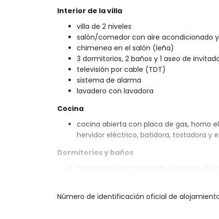
Interior de la villa
villa de 2 niveles
salón/comedor con aire acondicionado y 
chimenea en el salón (leña)
3 dormitorios, 2 baños y 1 aseo de invitad
televisión por cable (TDT)
sistema de alarma
lavadero con lavadora
Cocina
cocina abierta con placa de gas, horno elé
hervidor eléctrico, batidora, tostadora y 
Dormitorios y baños
dormitorio con cama nido (medidas 190 
dormitorio con aire acondicionado y cam
dormitorio con aire acondicionado y ca
Número de identificación oficial de alojamien
baño en suite con lavabo individual, duc
baño con lavabo individual, ducha y aseo