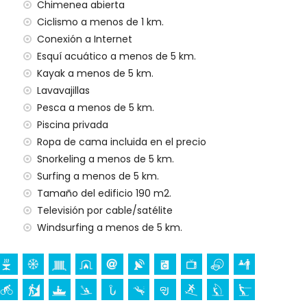
Chimenea abierta
Ciclismo a menos de 1 km.
io del alquiler de la villa
Conexión a Internet
Esquí acuático a menos de 5 km.
Kayak a menos de 5 km.
Lavavajillas
gencia 24 horas
Pesca a menos de 5 km.
Piscina privada
al
Ropa de cama incluida en el precio
ajo demanda)
Snorkeling a menos de 5 km.
Surfing a menos de 5 km.
a sus vacaciones en Xàbia, Costa Blanca
Tamaño del edificio 190 m2.
Televisión por cable/satélite
ta Blanca
Windsurfing a menos de 5 km.
ia (San Bartolomé, Pueblo, Xàbia), monumento (Pueblo de
eblo de Xàbia, Xàbia), lugar histórico (Pueblo de Xàbia y
jamiento)
nos de 10 kilómetros del alojamiento)