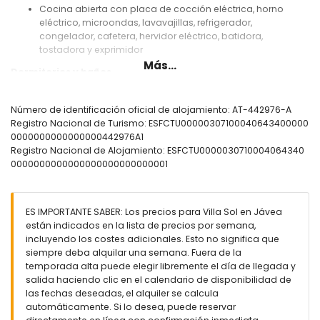
Cocina abierta con placa de cocción eléctrica, horno
eléctrico, microondas, lavavajillas, refrigerador,
congelador, cafetera, hervidor eléctrico, batidora,
tostadora y exprimidor
Más...
Dormitorios y baños
Dormitorio con cama doble, televisión, ventilador y baño en
suite
Número de identificación oficial de alojamiento: AT-442976-A
Dormitorio con 2 camas individuales y ventilador
Registro Nacional de Turismo: ESFCTU00000307100040643400000
Baño en suite con lavabo individual, ducha y WC
0000000000000000442976A1
Baño con lavabo individual, ducha y WC
Registro Nacional de Alojamiento: ESFCTU0000030710004064340
0000000000000000000000000001
Exterior de la villa
Terreno cerrado
Piscina privada de 8m x 4m y 2m de profundidad
ES IMPORTANTE SABER: Los precios para Villa Sol en Jávea
Jardín con grava, árboles y muebles de jardín con
están indicados en la lista de precios por semana,
tumbonas
incluyendo los costes adicionales. Esto no significa que
2 terrazas
siempre deba alquilar una semana. Fuera de la
Barbacoa
temporada alta puede elegir libremente el día de llegada y
Ducha exterior
salida haciendo clic en el calendario de disponibilidad de
Zona de estar al aire libre y zona de comedor exterior
las fechas deseadas, el alquiler se calcula
Espacio de aparcamiento privado cubierto
automáticamente. Si lo desea, puede reservar