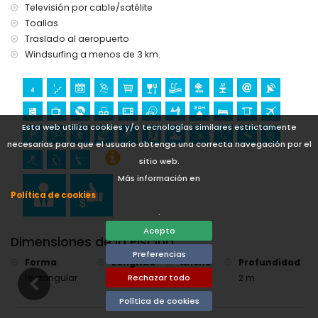
windsurf y esquí acuático (a menos de 5 kilómetros de la
Televisión por cable/satélite
villa)
Toallas
Golf (Club de Golf Jávea, Jávea) y equitación (a menos de
Traslado al aeropuerto
10 kilómetros de la villa)
Windsurfing a menos de 3 km.
Esta web utiliza cookies y/o tecnologías similares estrictamente
necesarias para que el usuario obtenga una correcta navegación por el
sitio web.
Más información en
Política de cookies
.
Acepto
Dimensiones de la Piscina
Preferencias
Forma
:
Longitud
:
Ancho
:
Profundidad
:
rectangular
8 m.
4 m.
2 m.
Rechazar todo
Política de cookies