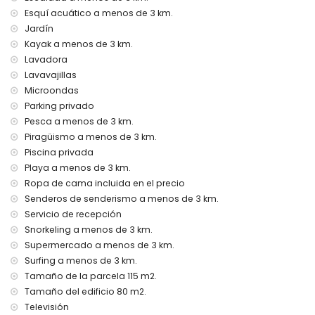
Servicio de recepción y servicio de emergencia 24 horas
Esquí acuático a menos de 3 km.
Instalaciones y servicios con cargo adicional
Jardín
Kayak a menos de 3 km.
Servicio de aeropuerto
Cama adicional y camas/cunas para niños (a demanda)
Lavadora
Lavavajillas
Entretenimiento y actividades de ocio para sus vacaciones
Microondas
en Jávea, Costa Blanca
Parking privado
Cine, teatro, discoteca, bar, paseo marítimo (El Arenal y
Pesca a menos de 3 km.
Jávea) (a menos de 5 kilómetros de la casa)
Piragüismo a menos de 3 km.
Visitas y cultura en Jávea, Costa Blanca
Piscina privada
Playa a menos de 3 km.
Museo (Pueblo Histórico, Jávea), iglesia (San Bartolomé,
Ropa de cama incluida en el precio
Jávea), ruina (Pueblo Histórico, Jávea), monumento
(Pueblo Histórico, Jávea), edificio arquitectónico (Pueblo
Senderos de senderismo a menos de 3 km.
Histórico, Jávea), lugar histórico (Pueblo Histórico y Jávea)
Servicio de recepción
(a menos de 5 kilómetros del alojamiento)
Snorkeling a menos de 3 km.
Castillo (Portal de la Vila y Dénia) (a menos de 25
Supermercado a menos de 3 km.
kilómetros del alojamiento)
Surfing a menos de 3 km.
Deportes
Tamaño de la parcela 115 m2.
Tamaño del edificio 80 m2.
Tenis, senderismo, ciclismo de montaña, ciclismo,
escalada, piragüismo, kayak, pesca, buceo, esnórquel, surf,
Televisión