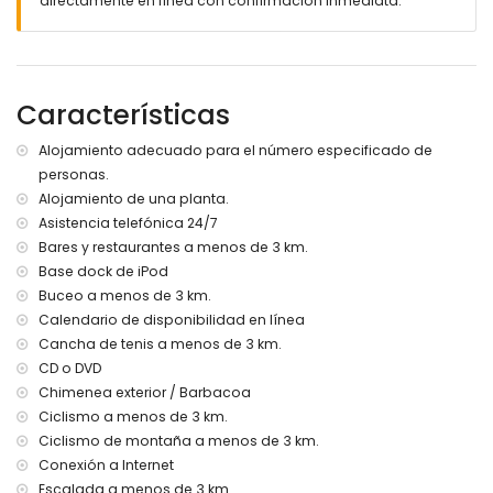
directamente en línea con confirmación inmediata.
Más información
Pueblo más cercano: Jávea (a menos de 5 kilómetros de
la villa)
Orilla o ribera más cercana: Mediterráneo, Jávea (a menos
de 3 kilómetros de la villa)
Características
Playa más cercana: El Arenal, Jávea (a menos de 3
kilómetros de la villa)
Alojamiento adecuado para el número especificado de
Puerto más cercano: Duanes del Mar, Jávea (a menos de 5
personas.
kilómetros de la villa)
Alojamiento de una planta.
Parque más cercano: Parque Pinosol, Jávea (a menos de 3
kilómetros de la villa)
Asistencia telefónica 24/7
Aeropuerto más cercano: Alicante (a menos de 100
Bares y restaurantes a menos de 3 km.
kilómetros de la villa)
Base dock de iPod
Segundo aeropuerto más cercano: Valencia (> 100
Buceo a menos de 3 km.
kilómetros)
Calendario de disponibilidad en línea
No se admiten mascotas
Cancha de tenis a menos de 3 km.
El alojamiento es muy adecuado para familias con niños
CD o DVD
Instalaciones y servicios incluidos en el precio del alquiler
Chimenea exterior / Barbacoa
de la villa
Ciclismo a menos de 3 km.
Internet (WiFi)
Ciclismo de montaña a menos de 3 km.
Aspiradora, plancha y tabla de planchar
Conexión a Internet
Ropa de cama y toallas
Escalada a menos de 3 km.