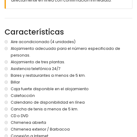
directamente en línea con confirmación inmediata.
profundidad
5 terrazas
barbacoa
zona de estar y área de comedor exterior
2 plazas de aparcamiento privadas cerradas
Características
3 terrazas en la azotea
Más información
Aire acondicionado (4 unidades)
Alojamiento adecuado para el número especificado de
pueblo más cercano: Xàbia (a 10 kilómetros de la villa)
personas.
playa más cercana: La Granadella, Xàbia (a 3 kilómetros
de la villa)
Alojamiento de tres plantas.
puerto más cercano: Aduanas del Mar, Xàbia (a 5
Asistencia telefónica 24/7
kilómetros de la villa)
Bares y restaurantes a menos de 5 km.
parque más cercano: Montgó, Xàbia (a 5 kilómetros de la
Billar
villa)
Caja fuerte disponible en el alojamiento
aeropuerto más cercano: Alicante (a 100 kilómetros de la
Calefacción
villa)
Calendario de disponibilidad en línea
segundo aeropuerto más cercano: Valencia (> 100
kilómetros)
Cancha de tenis a menos de 5 km.
no se permiten mascotas
CD o DVD
Chimenea abierta
Instalaciones y servicios incluidos en el precio del alquiler
Chimenea exterior / Barbacoa
de esta villa de lujo
Conexión a Internet