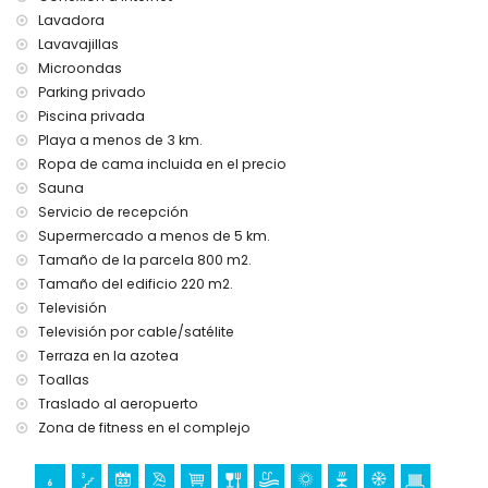
internet (WiFi)
Lavadora
aspiradora, plancha y tabla de planchar
Lavavajillas
ropa de cama y toallas
servicio de recepción y servicio de emergencia las 24
Microondas
horas
Parking privado
área de fitness
Piscina privada
billar
Playa a menos de 3 km.
calefacción central y aire acondicionado
Ropa de cama incluida en el precio
sauna
Sauna
Instalaciones y servicios con cargo adicional
Servicio de recepción
servicio de aeropuerto
Supermercado a menos de 5 km.
cama extra y cunas para niños (a solicitud)
Tamaño de la parcela 800 m2.
Tamaño del edificio 220 m2.
Deportes
Televisión
tenis (a 5 kilómetros de la villa)
Televisión por cable/satélite
golf (a 10 kilómetros de la villa)
Terraza en la azotea
Toallas
Traslado al aeropuerto
Zona de fitness en el complejo