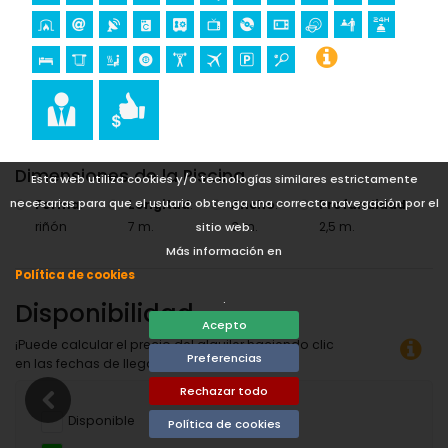
Dimensiones de la Piscina
Esta web utiliza cookies y/o tecnologías similares estrictamente
necesarias para que el usuario obtenga una correcta navegación por el
Forma
:
Longitud
:
Ancho
:
Profundidad
:
riñón
7 m.
3 m.
2,5 m.
sitio web.
Más información en
Política de cookies
.
Disponibilidad
Acepto
¡Puede calcular el precio del alquiler haciendo clic
Preferencias
en las fechas de llegada y salida deseadas!
Rechazar todo
Disponible
Política de cookies