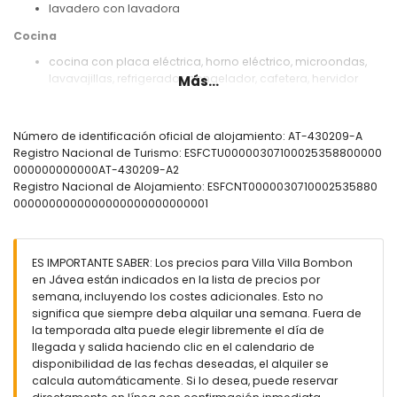
lavadero con lavadora
Cocina
cocina con placa eléctrica, horno eléctrico, microondas,
lavavajillas, refrigerador, congelador, cafetera, hervidor
Más...
eléctrico, batidora, tostadora y exprimidor
Dormitorios y baños
Número de identificación oficial de alojamiento: AT-430209-A
dormitorio con aire acondicionado, cama tamaño queen
Registro Nacional de Turismo: ESFCTU00000307100025358800000
(200 por 160cm) y baño en suite
000000000000AT-430209-A2
dormitorio con aire acondicionado, cama tamaño queen
Registro Nacional de Alojamiento: ESFCNT0000030710002535880
(200 por 150cm) y baño en suite
0000000000000000000000000001
dormitorio con aire acondicionado, cama tamaño queen
(200 por 160cm), televisión, reproductor de DVD y baño en
suite
ES IMPORTANTE SABER: Los precios para Villa Villa Bombon
baño en suite con lavabo individual, bañera, ducha y WC
en Jávea están indicados en la lista de precios por
baño en suite con lavabo individual, ducha y WC
semana, incluyendo los costes adicionales. Esto no
baño en suite con lavabo individual, ducha, WC y secador
significa que siempre deba alquilar una semana. Fuera de
de pelo
la temporada alta puede elegir libremente el día de
Exterior de esta villa de lujo
llegada y salida haciendo clic en el calendario de
disponibilidad de las fechas deseadas, el alquiler se
parcela cerrada
calcula automáticamente. Si lo desea, puede reservar
piscina privada en forma de riñón de 7m x 3m y 2.5m de