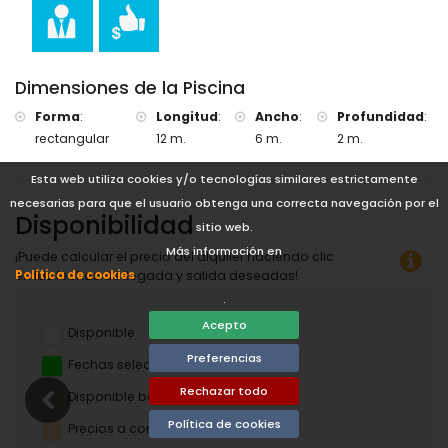
villa)
Dimensiones de la Piscina
Forma
:
Longitud
:
Ancho
:
Profundidad
:
rectangular
12 m.
6 m.
2 m.
Esta web utiliza cookies y/o tecnologías similares estrictamente
necesarias para que el usuario obtenga una correcta navegación por el
Disponibilidad
sitio web.
Más información en
¡Puede calcular el precio del alquiler haciendo clic
en las fechas de llegada y salida deseadas!
Política de cookies
.
Acepto
Disponible
Preferencias
Fechas seleccionadas
Rechazar todo
Disponible bajo petición
Política de cookies
Precios a consultar