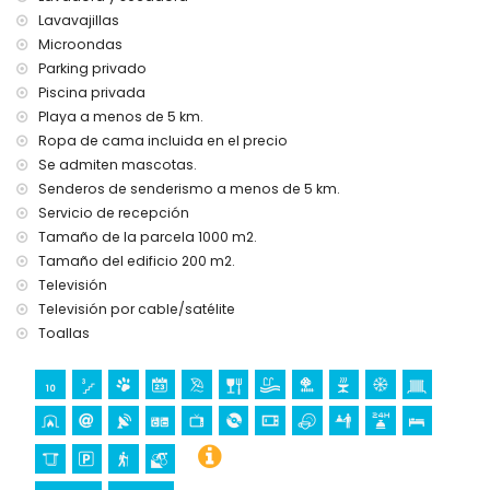
Instalaciones y servicios incluidos en el precio del alquiler
Lavavajillas
de la villa
Microondas
internet (WiFi)
Parking privado
aspiradora y plancha con tabla de planchar
Piscina privada
ropa de cama y toallas
Playa a menos de 5 km.
servicio de recepción y servicio de emergencia 24 horas
Ropa de cama incluida en el precio
calefacción central y aire acondicionado
Se admiten mascotas.
Instalaciones y servicios con costo extra
Senderos de senderismo a menos de 5 km.
Servicio de recepción
cama extra y camas/cunas para niños (a petición)
Tamaño de la parcela 1000 m2.
Entretenimiento y actividades de ocio para sus vacaciones
Tamaño del edificio 200 m2.
en Jávea, Costa Blanca
Televisión
bar (a menos de 5 kilómetros de la casa)
Televisión por cable/satélite
Toallas
Lugares de interés y cultura en Jávea, Costa Blanca
castillo (Dénia) (a menos de 25 kilómetros del alojamiento)
Deportes
senderismo y ciclismo de montaña (a menos de 5
kilómetros de la villa)
tenis, golf y equitación (a menos de 10 kilómetros de la