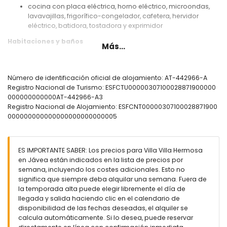
cocina con placa eléctrica, horno eléctrico, microondas,
lavavajillas, frigorífico-congelador, cafetera, hervidor
eléctrico, batidora, tostadora y exprimidor
Habitaciones y baños
Más...
dormitorio con aire acondicionado, cama doble y baño en
suite
dormitorio con cama doble, ventilador y baño en suite
Número de identificación oficial de alojamiento: AT-442966-A
dormitorio con aire acondicionado, cama doble y
Registro Nacional de Turismo: ESFCTU00000307100028871900000
ventilador
000000000000AT-442966-A3
dormitorio con aire acondicionado y cama doble
Registro Nacional de Alojamiento: ESFCNT00000307100028871900
dormitorio con aire acondicionado y 2 camas individuales
000000000000000000000000005
baño en suite con lavabo individual, bañera, ducha y
inodoro
baño en suite con lavabo individual, ducha y inodoro
ES IMPORTANTE SABER: Los precios para Villa Villa Hermosa
baño con lavabo individual, bañera, ducha y inodoro
en Jávea están indicados en la lista de precios por
baño con doble lavabo, combinación de bañera/ducha,
semana, incluyendo los costes adicionales. Esto no
inodoro y secador de pelo
significa que siempre deba alquilar una semana. Fuera de
Exterior de la villa
la temporada alta puede elegir libremente el día de
llegada y salida haciendo clic en el calendario de
parcela cerrada
disponibilidad de las fechas deseadas, el alquiler se
piscina privada de 12m x 6m y 2m de profundidad
calcula automáticamente. Si lo desea, puede reservar
maravilloso jardín con césped, grava, árboles y mobiliario