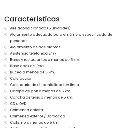
tumbonas
2 terrazas, de las cuales 1 es cubierta
Barbacoa
Características
Ducha exterior
Zona de estar exterior y comedor exterior
Aire acondicionado (5 unidades)
Espacio de estacionamiento cubierto privado y 3 plazas
Alojamiento adecuado para el número especificado de
de aparcamiento privadas
Terraza en la azotea
personas.
Alojamiento de dos plantas.
Más información
Asistencia telefónica 24/7
Pueblo más cercano: Jávea (a menos de 5 kilómetros de
Bares y restaurantes a menos de 5 km.
la villa)
Base dock de iPod
Ribera o costa más cercana: Mediterráneo, Jávea (a
Buceo a menos de 5 km.
menos de 2 kilómetros de la villa)
Calefacción
Playa más cercana: El Arenal, Jávea (a menos de 2
Calendario de disponibilidad en línea
kilómetros de la villa)
Puerto más cercano: Aduanas del Mar, Jávea (a menos de
Campo de golf a menos de 5 km.
5 kilómetros de la villa)
Cancha de tenis a menos de 5 km.
Parque más cercano: Pinomar, Jávea (a menos de 2
CD o DVD
kilómetros de la villa)
Chimenea abierta
Aeropuerto más cercano: Alicante (a menos de 100
Chimenea exterior / Barbacoa
kilómetros de la villa)
Ciclismo a menos de 5 km.
Segundo aeropuerto más cercano: Valencia (> 100