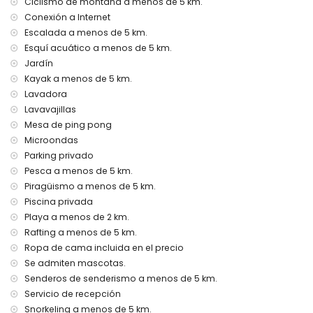
kilómetros)
Ciclismo de montaña a menos de 5 km.
Se admiten mascotas
Conexión a Internet
El alojamiento es muy adecuado para familias con niños
Escalada a menos de 5 km.
Esquí acuático a menos de 5 km.
Instalaciones y servicios incluidos en el precio del alquiler
de la villa
Jardín
Kayak a menos de 5 km.
Internet (WiFi)
Lavadora
Aspiradora y plancha con tabla de planchar
Ropa de cama y toallas
Lavavajillas
Servicio de recepción y servicio de emergencia 24 horas
Mesa de ping pong
Tenis de mesa
Microondas
Calefacción por aire y aire acondicionado
Parking privado
Instalaciones y servicios con costo adicional
Pesca a menos de 5 km.
Piragüismo a menos de 5 km.
Servicio de aeropuerto
Piscina privada
Cama extra y camas/cunas para niños (bajo demanda)
Playa a menos de 2 km.
Entretenimiento y actividades de ocio para sus vacaciones
Rafting a menos de 5 km.
en Jávea, Costa Blanca
Ropa de cama incluida en el precio
Cine, teatro, discoteca, bar, paseo marítimo (El Arenal y
Se admiten mascotas.
Jávea) (a menos de 5 kilómetros de la casa)
Senderos de senderismo a menos de 5 km.
Servicio de recepción
Lugares de interés y cultura en Jávea, Costa Blanca
Snorkeling a menos de 5 km.