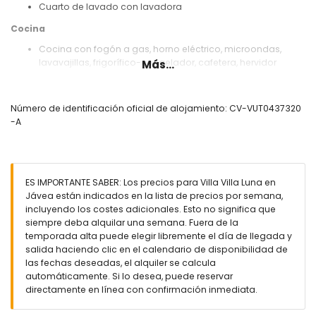
Cuarto de lavado con lavadora
Cocina
Cocina con fogón a gas, horno eléctrico, microondas,
lavavajillas, frigorífico-congelador, cafetera, hervidor
Más...
eléctrico, batidora, tostadora y exprimidor
Dormitorios y baños
Número de identificación oficial de alojamiento: CV-VUT0437320
Dormitorio con aire acondicionado, cama queen size (200
-A
x 160 cm), televisión, reproductor de DVD y baño en suite
2 dormitorios con aire acondicionado, cada uno con
cama king size (200 x 180 cm)
Dormitorio con aire acondicionado y 2 camas individuales
ES IMPORTANTE SABER: Los precios para Villa Villa Luna en
(200 x 90 cm)
Jávea están indicados en la lista de precios por semana,
Baño en suite con lavabo individual, bañera, ducha, bidet y
incluyendo los costes adicionales. Esto no significa que
WC
siempre deba alquilar una semana. Fuera de la
Baño con lavabo individual, ducha, bidet y WC
temporada alta puede elegir libremente el día de llegada y
Baño con lavabo individual, ducha y WC
salida haciendo clic en el calendario de disponibilidad de
Exterior de la villa
las fechas deseadas, el alquiler se calcula
automáticamente. Si lo desea, puede reservar
Parcela grande y cerrada
directamente en línea con confirmación inmediata.
Piscina privada de 8m x 4m y 2.5m de profundidad
Jardín con grava, árboles y muebles de jardín con