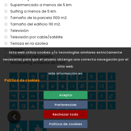
Monumento (Pueblo de Jávea, Jávea), edificio
Supermercado a menos de 5 km.
arquitectónico (Pueblo de Jávea, Jávea), lugar histórico
Surfing a menos de 5 km.
(Pueblo de Jávea y Jávea) (a menos de 5 kilómetros del
alojamiento)
Tamaño de la parcela 1100 m2.
Museo (Histórico de Jávea, Jávea), iglesia (San Bartolomé,
Tamaño del edificio 110 m2.
Pueblo, Jávea), ruina (Molinos de Viento y Jávea) (a menos
Televisión
de 10 kilómetros del alojamiento)
Televisión por cable/satélite
Castillo (Portal de la Vila y Denia) (a menos de 25
Terraza en la azotea
kilómetros del alojamiento)
Toallas
Esta web utiliza cookies y/o tecnologías similares estrictamente
Deportes
Traslado al aeropuerto
necesarias para que el usuario obtenga una correcta navegación por el
Windsurfing a menos de 5 km.
Tenis, golf (Club de Golf de Jávea), senderismo, ciclismo de
sitio web.
montaña, ciclismo, escalada, canotaje, kayak, rafting,
Más información en
pesca, buceo, snorkel, surf, windsurf y esquí acuático (a
menos de 5 kilómetros de la villa)
Política de cookies
Equitación (a menos de 10 kilómetros de la villa)
.
Acepto
Preferencias
Rechazar todo
Política de cookies