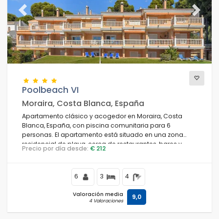
Previous
Next
Poolbeach VI
Moraira, Costa Blanca, España
Apartamento clásico y acogedor en Moraira, Costa
Blanca, España, con piscina comunitaria para 6
personas. El apartamento está situado en una zona
residencial de playa, cerca de restaurantes, bares y
Precio por día desde:
€ 212
tiendas, a 50 m de la Playa de Platgetes y a 0.
6
3
4
Valoración media
9,0
4 Valoraciones