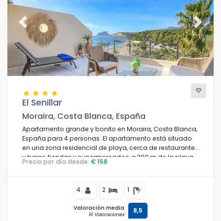
Previous
Next
El Senillar
Moraira, Costa Blanca, España
Apartamento grande y bonito en Moraira, Costa Blanca,
España para 4 personas. El apartamento está situado
en una zona residencial de playa, cerca de restaurantes
y bares, tiendas y supermercados, a 200 m de la playa
Precio por día desde:
€ 158
de L'Ampolla y a 0,2 km del Mediterráneo.
4
2
1
Valoración media
8,5
16 Valoraciones