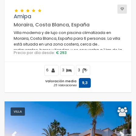
Amipa
Moraira, Costa Blanca, España
Villa moderna y de lujo con piscina climatizada en
Moraira, Costa Blanca, España para 6 personas. La villa
está situada en una zona costera, cerca de
restaurantes, bares y tiendas, y se encuentra a 1 km de la
Precio por día desde:
€ 293
playa.
6
3
3
Valoración media
9,3
25 Valoraciones
VILLA