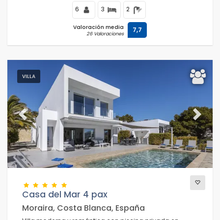
6
3
2
Valoración media
7,7
26 Valoraciones
VILLA
Previous
Next
Casa del Mar 4 pax
Moraira, Costa Blanca, España