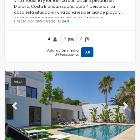
Villa moderna y romántica con piscina privada en
Moraira, Costa Blanca, España para 4 personas. La
casa está situada en una zona residencial de playa y
se encuentra a 2 km de la Playa de L'Ampolla.
Precio por día desde:
€ 248
4
2
3
Valoración media
9,6
34 Valoraciones
VILLA
Previous
Next