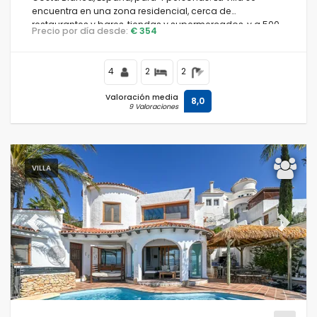
encuentra en una zona residencial, cerca de
restaurantes y bares, tiendas y supermercados, y a 500
Precio por día desde:
€ 354
m de la playa Playa Ampolla.
4
2
2
Valoración media
8,0
9 Valoraciones
VILLA
Previous
Next