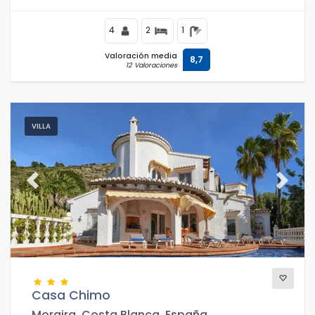
metros del Mar Mediterráneo.
4
2
1
Valoración media
8,7
12 Valoraciones
VILLA
Previous
Next
Casa Chimo
Moraira, Costa Blanca, España