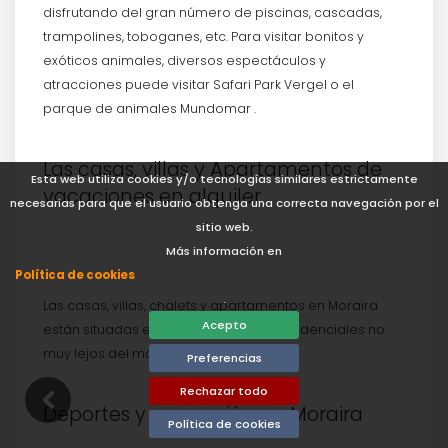
disfrutando del gran número de piscinas, cascadas,
trampolines, toboganes, etc. Para visitar bonitos y
exóticos animales, diversos espectáculos y
atracciones puede visitar Safari Park Vergel o el
parque de animales Mundomar .
Las casas, villas y Apartamentos de
Esta web utiliza cookies y/o tecnologías similares estrictamente
vacaciones en alquiler
necesarias para que el usuario obtenga una correcta navegación por el
sitio web.
Más información en
Política de cookies
.
Las casas, villas, chalets y apartamentos en Moraira
Acepto
están situadas en arboladas zonas residenciales no
muy lejos del mar.
Preferencias
Rechazar todo
Deportes y recreación en Moraira
Política de cookies