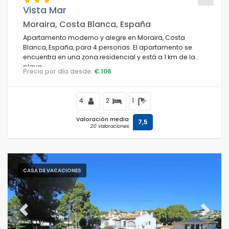
Vista Mar
Moraira, Costa Blanca, España
Apartamento moderno y alegre en Moraira, Costa
Condiciones
Blanca, España, para 4 personas. El apartamento se
encuentra en una zona residencial y está a 1 km de la
playa.
Precio por día desde:
€ 106
Opciones
4
2
1
Valoración media
7,5
20 Valoraciones
Distancias
Confort
CASA DE VACACIONES
Servicios
Previous
Next