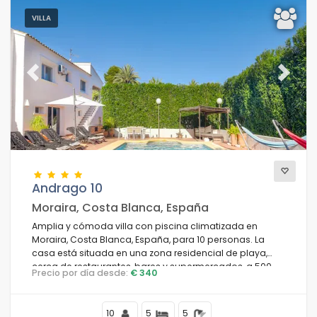
VILLA
Previous
Next
Andrago 10
Moraira, Costa Blanca, España
Amplia y cómoda villa con piscina climatizada en
Moraira, Costa Blanca, España, para 10 personas. La
casa está situada en una zona residencial de playa,
cerca de restaurantes, bares y supermercados, a 500
Precio por día desde:
€ 340
metros de la playa de Cala Andrago y a 0,5 km del mar
Mediterráneo.
10
5
5