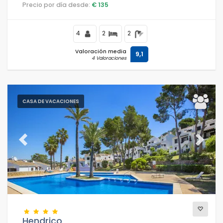
residencial, cerca de restaurantes y bares, tiendas y
Precio por día desde:
€ 135
supermercados, y está a 1 km de la playa.
4
2
2
Valoración media
9,1
4 Valoraciones
CASA DE VACACIONES
Previous
Next
Hendrico