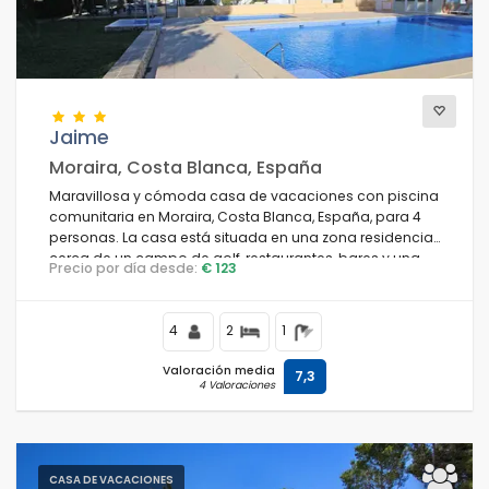
Vistas
Jaime
Categorías adicionales
Moraira, Costa Blanca, España
Maravillosa y cómoda casa de vacaciones con piscina
comunitaria en Moraira, Costa Blanca, España, para 4
personas. La casa está situada en una zona residencial,
cerca de un campo de golf, restaurantes, bares y una
Precio por día desde:
€ 123
pista de tenis, y se encuentra a 3 km de la playa.
4
2
1
Valoración media
7,3
4 Valoraciones
CASA DE VACACIONES