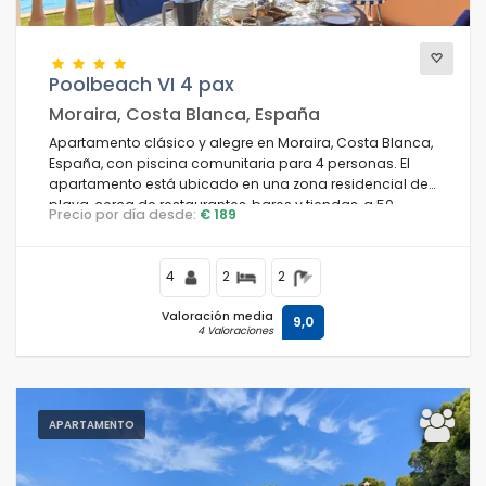
Poolbeach VI 4 pax
Moraira, Costa Blanca, España
Apartamento clásico y alegre en Moraira, Costa Blanca,
España, con piscina comunitaria para 4 personas. El
apartamento está ubicado en una zona residencial de
playa, cerca de restaurantes, bares y tiendas, a 50
Precio por día desde:
€ 189
metros de la playa Platgetes y a 50 metros del Mar
Mediterráneo.
4
2
2
Valoración media
9,0
4 Valoraciones
APARTAMENTO