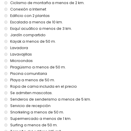
Ciclismo de montaña a menos de 2 km.
El alojamiento es muy adecuado para familias con niños
Conexión a Internet
Instalaciones y servicios incluidos en el precio del alquiler
Edificio con 2 plantas
del apartamento
Escalada a menos de 10 km.
internet (WiFi)
Esquí acuático a menos de 3 km.
plancha y tabla de planchar
Jardín compartido
ropa de cama y toallas
Kayak a menos de 50 m.
servicio de recepción y servicio de emergencia 24 horas
Lavadora
calefacción central y aire acondicionado
Lavavajillas
Instalaciones y servicios con suplemento
Microondas
servicio de aeropuerto
Piragüismo a menos de 50 m.
cama/cuna para niños (bajo demanda)
Piscina comunitaria
Playa a menos de 50 m.
Entretenimiento y actividades de ocio para sus vacaciones
en Moraira, Costa Blanca
Ropa de cama incluida en el precio
Se admiten mascotas.
discoteca y bar (a menos de 500 metros de la casa)
Senderos de senderismo a menos de 5 km.
paseo marítimo (El Portet) (a menos de 5 kilómetros de la
Servicio de recepción
casa)
Snorkeling a menos de 50 m.
Lugares de interés y cultura en Moraira, Costa Blanca
Supermercado a menos de 1 km.
iglesia (Iglesia Parroquial de Santa Catalina), castillo
Surfing a menos de 50 m.
(Castillo de Moraira), ruina (Castillo de Moraira),