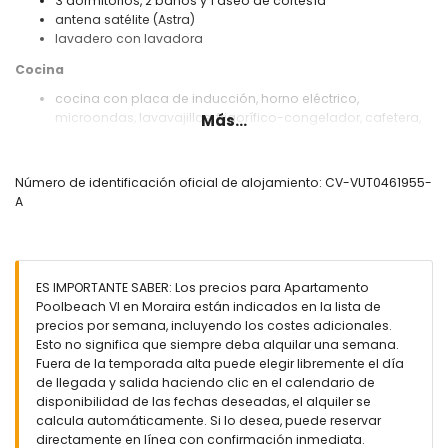
3 dormitorios, 2 baños y 1 aseo de cortesía
antena satélite (Astra)
lavadero con lavadora
Cocina
cocina con placa de inducción, horno eléctrico,
microondas, lavavajillas, frigorífico-congelador, cafetera,
Más...
hervidor eléctrico, batidora, tostadora y exprimidor
Dormitorios y baños
Número de identificación oficial de alojamiento: CV-VUT0461955-
dormitorio con aire acondicionado, 2 camas individuales y
A
baño en suite
2 dormitorios con aire acondicionado, cada uno con 2
camas individuales
baño en suite con lavabo individual, ducha y aseo
ES IMPORTANTE SABER: Los precios para Apartamento
baño con lavabo individual, combinación de
Poolbeach VI en Moraira están indicados en la lista de
bañera/ducha, bidé y aseo
precios por semana, incluyendo los costes adicionales.
Exterior del apartamento
Esto no significa que siempre deba alquilar una semana.
Fuera de la temporada alta puede elegir libremente el día
parcela cerrada
de llegada y salida haciendo clic en el calendario de
piscina comunitaria de 15m x 6m y 2m de profundidad
disponibilidad de las fechas deseadas, el alquiler se
jardín comunitario con césped y árboles
calcula automáticamente. Si lo desea, puede reservar
2 terrazas cubiertas
directamente en línea con confirmación inmediata.
ducha exterior