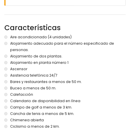
zona de estar al aire libre
espacio de garaje comunitario
Más información
Características
pueblo más cercano: Moraira (a menos de 500 metros del
apartamento)
Aire acondicionado (4 unidades)
orilla o ribera más cercana: Mar Mediterráneo (a menos de
Alojamiento adecuado para el número especificado de
50 metros del apartamento)
personas.
playa más cercana: Playa de Platgetes (a menos de 50
metros del apartamento)
Alojamiento de dos plantas.
puerto más cercano: Puerto de Moraira (a menos de 2
Alojamiento en planta número 1
kilómetros del apartamento)
Ascensor
parque más cercano: Platgetes (a menos de 50 metros del
Asistencia telefónica 24/7
apartamento)
Bares y restaurantes a menos de 50 m.
aeropuerto más cercano: Alicante (a menos de 100
Buceo a menos de 50 m.
kilómetros del apartamento)
Calefacción
segundo aeropuerto más cercano: Valencia (> 100
kilómetros)
Calendario de disponibilidad en línea
transporte público cercano: autobús a menos de 3
Campo de golf a menos de 3 km.
kilómetros
Cancha de tenis a menos de 5 km.
se admiten mascotas
Chimenea abierta
El edificio donde se encuentra el alojamiento tiene
Ciclismo a menos de 2 km.
ascensor.