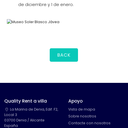
de diciembre y 1 de enero.
BACK
Quality Rent a villa
Apoyo
La Marina de Denia, Edif. F2,
Vista de mapa
Local 3
Sobre nosotros
03700 Denia / Alicante
Contacte con nosotros
España