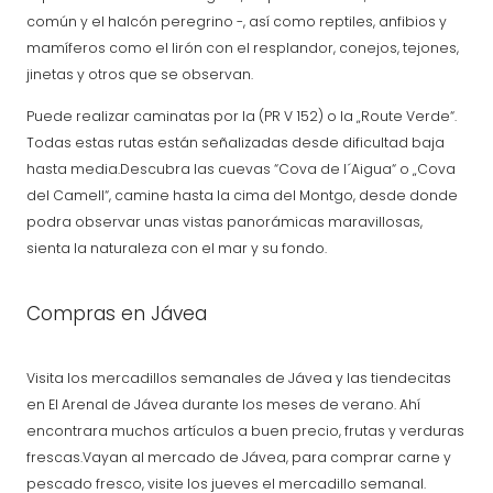
común y el halcón peregrino -, así como reptiles, anfibios y
mamíferos como el lirón con el resplandor, conejos, tejones,
jinetas y otros que se observan.
Puede realizar caminatas por la (PR V 152) o la „Route Verde“.
Todas estas rutas están señalizadas desde dificultad baja
hasta media.Descubra las cuevas “Cova de l´Aigua“ o „Cova
del Camell“, camine hasta la cima del Montgo, desde donde
podra observar unas vistas panorámicas maravillosas,
sienta la naturaleza con el mar y su fondo.
Compras en Jávea
Visita los mercadillos semanales de Jávea y las tiendecitas
en El Arenal de Jávea durante los meses de verano. Ahí
encontrara muchos artículos a buen precio, frutas y verduras
frescas.Vayan al mercado de Jávea, para comprar carne y
pescado fresco, visite los jueves el mercadillo semanal.