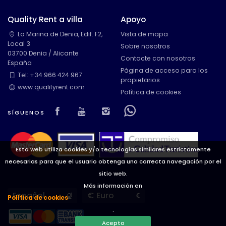
Quality Rent a villa
Apoyo
La Marina de Denia, Edif. F2,
Vista de mapa
Local 3
Sobre nosotros
03700 Denia / Alicante
Contacte con nosotros
España
Página de acceso para los
Tel: +34 966 424 967
propietarios
www.qualityrent.com
Política de cookies
Visit our Facebook page
Visit our youtube page
Visit our isntagram pag
Visit our Facebowh
SÍGUENOS
Esta web utiliza cookies y/o tecnologías similares estrictamente
necesarias para que el usuario obtenga una correcta navegación por el
sitio web.
Más información en
Languages
Currencies
Política de cookies
.
Acepto