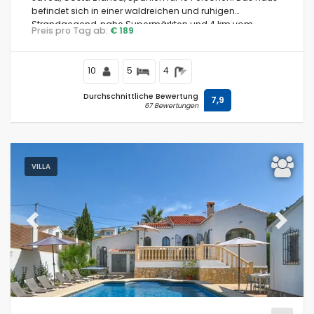
befindet sich in einer waldreichen und ruhigen
Strandgegend, nahe Supermärkten und 4 km vom
Preis pro Tag ab:
€ 189
Strand La Granadella, Jávea entfernt.
10
5
4
Durchschnittliche Bewertung
7,9
67 Bewertungen
VILLA
Previous
Next