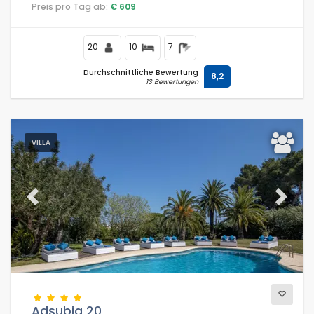
Preis pro Tag ab:
€ 609
20
10
7
Durchschnittliche Bewertung
8,2
13 Bewertungen
VILLA
Previous
Next
Adsubia 20