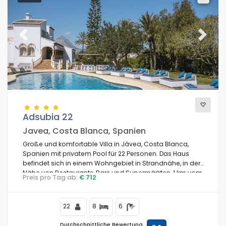
Am besten bewertete
(90)
Luxusimmobilien
(32)
Wochenende
(1)
Previous
Next
Des monats
(16)
Für die Familie
(96)
Für Paare
(0)
In Strandnähe
(13)
Strandbereich
(24)
Am Golfplätze in
(0)
Adsubia 22
Am Skigebiet
(0)
Javea, Costa Blanca, Spanien
Im Stadtgebiet
(78)
Große und komfortable Villa in Jávea, Costa Blanca,
ländlicher Umgebung
Spanien mit privatem Pool für 22 Personen. Das Haus
(12)
befindet sich in einem Wohngebiet in Strandnähe, in der
Halbpension
(0)
Nähe von Restaurants, Bars und Supermärkten, 1 km vom
Preis pro Tag ab:
€ 712
Spezielle Ermäßigungen
(0)
Strand El Arenal, Jávea, und 1 km vom Mittelmeer, Jávea,
entfernt.
22
8
6
Durchschnittliche Bewertung