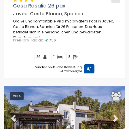
Casa Rosalia 26 pax
Javea, Costa Blanca, Spanien
Für die Familie
Große und komfortable Villa mit privatem Pool in Javea,
Costa Blanca, Spanien für 26 Personen. Das Haus
Filter löschen
befindet sich in einer ländlichen und bewaldeten
Strandgegend.
Preis pro Tag ab:
€ 756
Beliebte Dienste
26
11
8
Durchschnittliche Bewertung
8,1
94 Bewertungen
Bedingungen
VILLA
Optionell
Previous
Next
Entfernungen