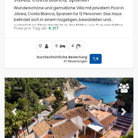
Wunderschöne und gemütliche Villa mit privatem Pool in
Jávea, Costa Blanca, Spanien für 12 Personen. Das Haus
befindet sich in einem hügeligen, bewaldeten und
wohnlichen Strandgebiet, in der Nähe von Supermärkten
Preis pro Tag ab:
€ 217
und 4 km vom Strand La Granadella, Jávea entfernt.
12
5
4
Durchschnittliche Bewertung
7,9
67 Bewertungen
VILLA
Previous
Next