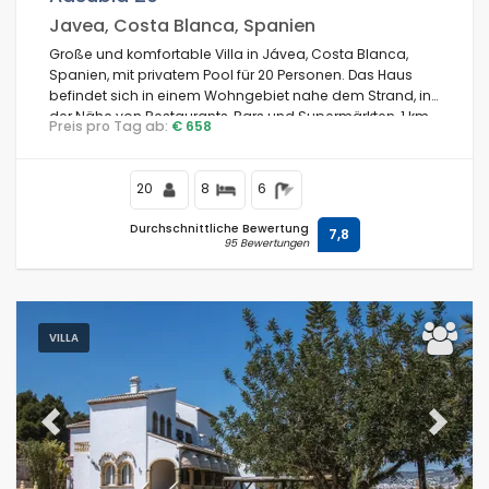
Javea, Costa Blanca, Spanien
Große und komfortable Villa in Jávea, Costa Blanca,
Spanien, mit privatem Pool für 20 Personen. Das Haus
befindet sich in einem Wohngebiet nahe dem Strand, in
der Nähe von Restaurants, Bars und Supermärkten, 1 km
Preis pro Tag ab:
€ 658
vom Strand El Arenal, Jávea, und 1 km vom Mittelmeer,
Jávea, entfernt.
20
8
6
Durchschnittliche Bewertung
7,8
95 Bewertungen
VILLA
Previous
Next