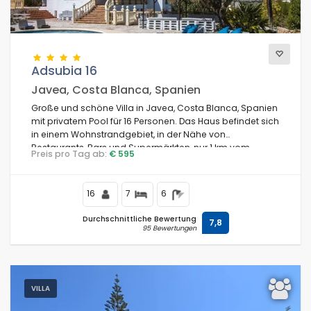
Adsubia 16
Javea, Costa Blanca, Spanien
Große und schöne Villa in Javea, Costa Blanca, Spanien
mit privatem Pool für 16 Personen. Das Haus befindet sich
in einem Wohnstrandgebiet, in der Nähe von
Restaurants, Bars und Supermärkten, nur 1 km vom
Preis pro Tag ab:
€ 595
Strand El Arenal, Javea und dem Mittelmeer entfernt.
16
7
6
Durchschnittliche Bewertung
7,8
95 Bewertungen
VILLA