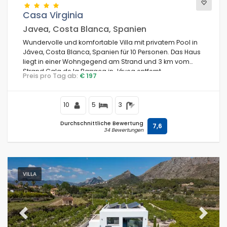
Casa Virginia
Javea, Costa Blanca, Spanien
Wundervolle und komfortable Villa mit privatem Pool in
Jávea, Costa Blanca, Spanien für 10 Personen. Das Haus
liegt in einer Wohngegend am Strand und 3 km vom
Strand Cala de la Barraca in Jávea entfernt.
Preis pro Tag ab:
€ 197
10
5
3
Durchschnittliche Bewertung
7,6
34 Bewertungen
VILLA
Previous
Next