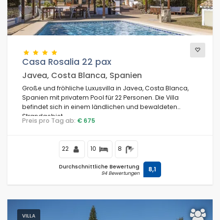
Komfort
Casa Rosalia 22 pax
Javea, Costa Blanca, Spanien
Dienste
Große und fröhliche Luxusvilla in Javea, Costa Blanca,
Spanien mit privatem Pool für 22 Personen. Die Villa
befindet sich in einem ländlichen und bewaldeten
Strandgebiet.
Blicke
Preis pro Tag ab:
€ 675
22
10
8
Weitere Kategorien
Durchschnittliche Bewertung
8,1
94 Bewertungen
Zuletzt aufgerufen
(0)
Ihre Favoriten
(0)
Neuheiten
(0)
VILLA