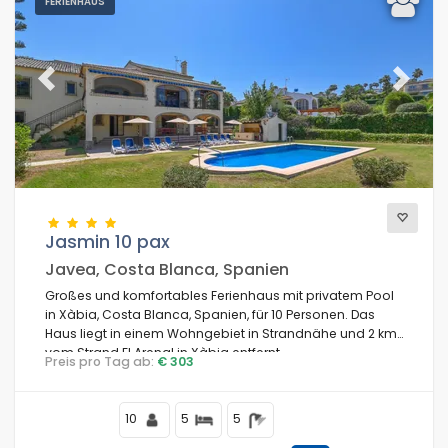
FERIENHAUS
Previous
Next
Jasmin 10 pax
Javea, Costa Blanca, Spanien
Großes und komfortables Ferienhaus mit privatem Pool
in Xàbia, Costa Blanca, Spanien, für 10 Personen. Das
Haus liegt in einem Wohngebiet in Strandnähe und 2 km
vom Strand El Arenal in Xàbia entfernt.
Preis pro Tag ab:
€ 303
10
5
5