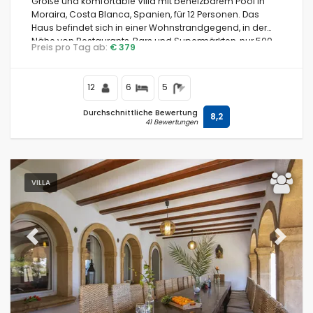
Große und komfortable Villa mit beheizbarem Pool in
Moraira, Costa Blanca, Spanien, für 12 Personen. Das
Haus befindet sich in einer Wohnstrandgegend, in der
Nähe von Restaurants, Bars und Supermärkten, nur 500
Preis pro Tag ab:
€ 379
m vom Strand Cala Andrago und 0,5 km vom Mittelmeer
entfernt.
12
6
5
Durchschnittliche Bewertung
8,2
41 Bewertungen
VILLA
Previous
Next