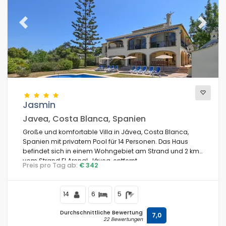
Previous
Next
Jasmin
Javea, Costa Blanca, Spanien
Große und komfortable Villa in Jávea, Costa Blanca,
Spanien mit privatem Pool für 14 Personen. Das Haus
befindet sich in einem Wohngebiet am Strand und 2 km
vom Strand El Arenal, Jávea, entfernt.
Preis pro Tag ab:
€ 342
14
6
5
Durchschnittliche Bewertung
7,0
22 Bewertungen