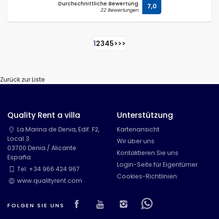
Durchschnittliche Bewertung
7,0
22 Bewertungen
1
2
3
4
5
>
>>
Zurück zur Liste
Quality Rent a villa
Unterstützung
La Marina de Denia, Edif. F2,
Kartenansicht
Local 3
Wir über uns
03700 Denia / Alicante
Kontaktieren Sie uns
España
Login-Seite für Eigentümer
Tel: +34 966 424 967
Cookies-Richtlinien
www.qualityrent.com
Visit our Facebook page
Visit our youtube page
Visit our isntagram
Visit our Face
FOLGEN SIE UNS