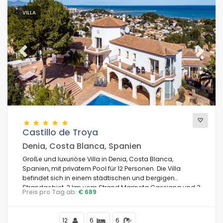
VILLA
Previous
Next
Castillo de Troya
Denia, Costa Blanca, Spanien
Große und luxuriöse Villa in Denia, Costa Blanca,
Spanien, mit privatem Pool für 12 Personen. Die Villa
befindet sich in einem städtischen und bergigen
Strandgebiet, 3 km vom Strand Marineta Cassiana und 3
Preis pro Tag ab:
€ 689
km vom Stadtzentrum Denias entfernt.
12
6
6