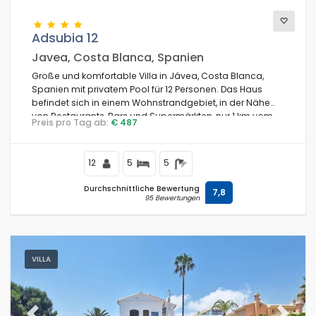
Adsubia 12
Javea, Costa Blanca, Spanien
Große und komfortable Villa in Jávea, Costa Blanca,
Spanien mit privatem Pool für 12 Personen. Das Haus
befindet sich in einem Wohnstrandgebiet, in der Nähe
von Restaurants, Bars und Supermärkten, nur 1 km vom
Preis pro Tag ab:
€ 487
Strand El Arenal, Jávea und vom Mediterráneo, Jávea
entfernt.
12
5
5
Durchschnittliche Bewertung
7,8
95 Bewertungen
VILLA