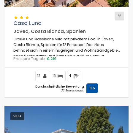
Casa Luna
Javea, Costa Blanca, Spanien
Große und klassische Villa mit privatem Pool in Javea,
Costa Blanca, Spanien für 12 Personen. Das Haus
befindet sich in einem hügeligen und Wohnstrandgebiet,
nahe Restaurants und Bars und nur 25 m vom La
Preis pro Tag ab:
€ 291
Barraca Portixol Strand entfernt.
12
5
4
Durchschnittliche Bewertung
8,5
32 Bewertungen
VILLA