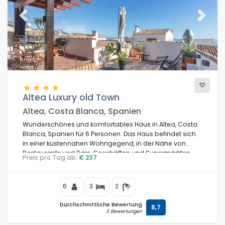
Previous
Next
Altea Luxury old Town
Altea, Costa Blanca, Spanien
Wunderschönes und komfortables Haus in Altea, Costa
Blanca, Spanien für 6 Personen. Das Haus befindet sich
in einer küstennahen Wohngegend, in der Nähe von
Restaurants und Bars, Geschäften und Supermärkten,
Preis pro Tag ab:
€ 237
und nur 200 m vom Strand von Altea entfernt.
6
3
2
Durchschnittliche Bewertung
8,7
3 Bewertungen