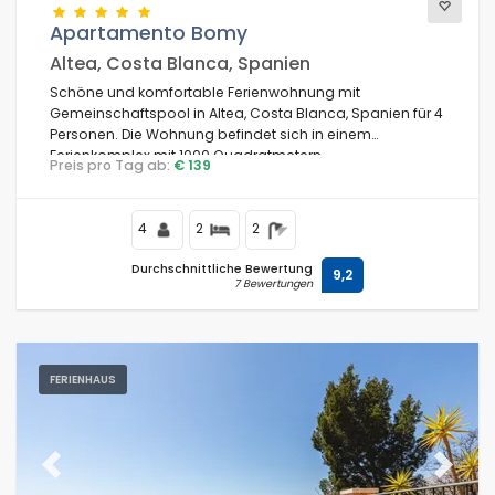
Apartamento Bomy
Altea, Costa Blanca, Spanien
Schöne und komfortable Ferienwohnung mit
Gemeinschaftspool in Altea, Costa Blanca, Spanien für 4
Personen. Die Wohnung befindet sich in einem
Ferienkomplex mit 1000 Quadratmetern
Preis pro Tag ab:
€ 139
Gemeinschaftseinrichtungen, in einer Wohngegend am
Strand, in der Nähe von Restaurants und Bars, 100 m vom
Playa de la Olla Strand und 0,1 km vom Playa de la Olla,
4
2
2
Altea.
Durchschnittliche Bewertung
9,2
7 Bewertungen
FERIENHAUS
Previous
Next