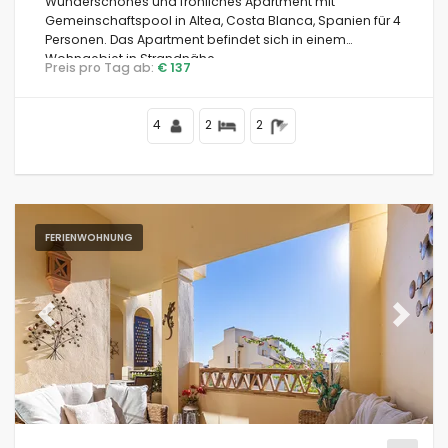
Wunderschönes und fröhliches Apartment mit
Gemeinschaftspool in Altea, Costa Blanca, Spanien für 4
Personen. Das Apartment befindet sich in einem
Wohngebiet in Strandnähe.
Preis pro Tag ab:
€ 137
4
2
2
FERIENWOHNUNG
Previous
Next