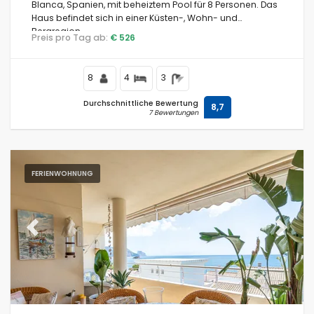
Blanca, Spanien, mit beheiztem Pool für 8 Personen. Das
Haus befindet sich in einer Küsten-, Wohn- und
Bergregion.
Preis pro Tag ab:
€ 526
8
4
3
Durchschnittliche Bewertung
8,7
7 Bewertungen
FERIENWOHNUNG
Previous
Next