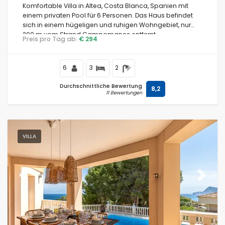
Komfortable Villa in Altea, Costa Blanca, Spanien mit
einem privaten Pool für 6 Personen. Das Haus befindet
sich in einem hügeligen und ruhigen Wohngebiet, nur
200 m vom Strand Campomanes entfernt.
Preis pro Tag ab:
€ 294
6
3
2
Durchschnittliche Bewertung
8,2
11 Bewertungen
VILLA
Previous
Next