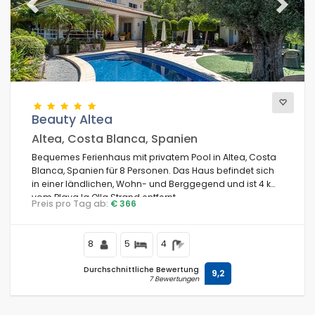
Previous
Next
Beauty Altea
Altea, Costa Blanca, Spanien
Bequemes Ferienhaus mit privatem Pool in Altea, Costa
Blanca, Spanien für 8 Personen. Das Haus befindet sich
in einer ländlichen, Wohn- und Berggegend und ist 4 km
vom Playa la Olla Strand entfernt.
Preis pro Tag ab:
€ 366
8
5
4
Durchschnittliche Bewertung
9,2
7 Bewertungen