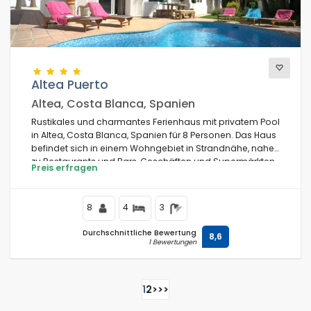
Altea Puerto
Altea, Costa Blanca, Spanien
Rustikales und charmantes Ferienhaus mit privatem Pool
in Altea, Costa Blanca, Spanien für 8 Personen. Das Haus
befindet sich in einem Wohngebiet in Strandnähe, nahe
zu Restaurants und Bars, Geschäften und Supermärkten,
Preis erfragen
und ist nur 200 m vom Strand von Altea entfernt.
8
4
3
Durchschnittliche Bewertung
8,6
1 Bewertungen
1
2
>
>>