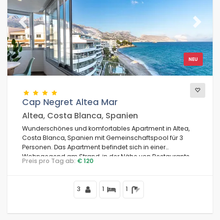
Previous
Next
NEU
Cap Negret Altea Mar
Altea, Costa Blanca, Spanien
Wunderschönes und komfortables Apartment in Altea,
Costa Blanca, Spanien mit Gemeinschaftspool für 3
Personen. Das Apartment befindet sich in einer
Wohngegend am Strand, in der Nähe von Restaurants
Preis pro Tag ab:
€ 120
und Bars, Geschäften und Supermärkten, und nur 25 m
vom Playa de la Olla Strand entfernt.
3
1
1