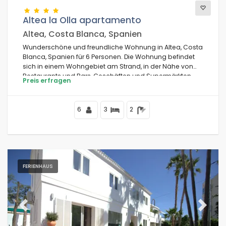
Altea la Olla apartamento
Altea, Costa Blanca, Spanien
Wunderschöne und freundliche Wohnung in Altea, Costa
Blanca, Spanien für 6 Personen. Die Wohnung befindet
sich in einem Wohngebiet am Strand, in der Nähe von
Restaurants und Bars, Geschäften und Supermärkten,
Preis erfragen
200 m vom Strand und 0,2 km vom Strand von La Olla
entfernt.
6
3
2
FERIENHAUS
Previous
Next