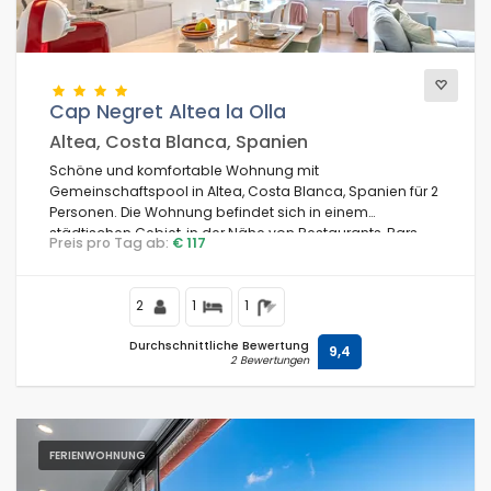
Blicke
Cap Negret Altea la Olla
Altea, Costa Blanca, Spanien
Weitere Kategorien
Schöne und komfortable Wohnung mit
Gemeinschaftspool in Altea, Costa Blanca, Spanien für 2
Personen. Die Wohnung befindet sich in einem
städtischen Gebiet, in der Nähe von Restaurants, Bars,
Preis pro Tag ab:
€ 117
Supermärkten und nur 100 m vom Strand entfernt.
2
1
1
Durchschnittliche Bewertung
9,4
2 Bewertungen
FERIENWOHNUNG