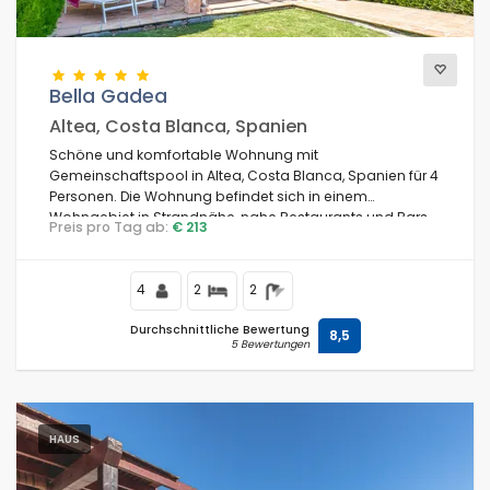
Bella Gadea
Altea, Costa Blanca, Spanien
Schöne und komfortable Wohnung mit
Gemeinschaftspool in Altea, Costa Blanca, Spanien für 4
Personen. Die Wohnung befindet sich in einem
Wohngebiet in Strandnähe, nahe Restaurants und Bars,
Preis pro Tag ab:
€ 213
100 m vom La Olla Strand entfernt.
4
2
2
Durchschnittliche Bewertung
8,5
5 Bewertungen
HAUS