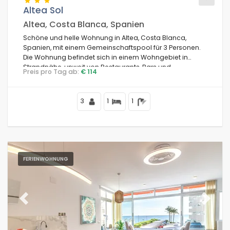
Altea Sol
Altea, Costa Blanca, Spanien
Schöne und helle Wohnung in Altea, Costa Blanca,
Bedingungen
Spanien, mit einem Gemeinschaftspool für 3 Personen.
Die Wohnung befindet sich in einem Wohngebiet in
Strandnähe, unweit von Restaurants, Bars und
Preis pro Tag ab:
€ 114
Supermärkten, und ist nur 100 m vom Strand entfernt.
Optionell
3
1
1
Entfernungen
FERIENWOHNUNG
Komfort
Previous
Next
Dienste