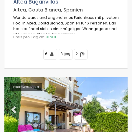
Altea Buganvillas
Altea, Costa Blanca, Spanien
Wunderbares und angenehmes Ferienhaus mit privatem
Pool in Altea, Costa Blanca, Spanien für 6 Personen. Das
Haus befindet sich in einer hügeligen Wohngegend und
ist 5 km von Altea la Vieja entfernt.
Preis pro Tag ab:
€ 201
6
3
2
FERIENWOHNUNG
Previous
Next