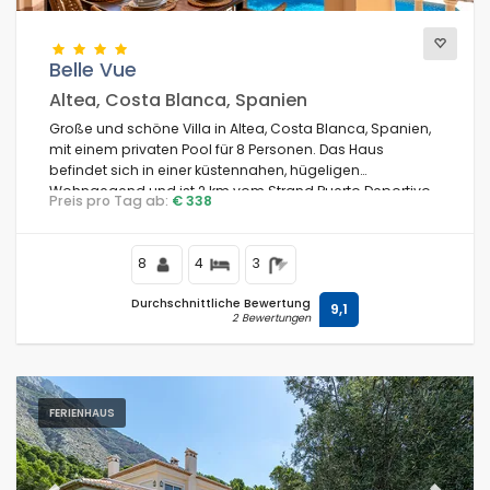
Belle Vue
Altea, Costa Blanca, Spanien
Große und schöne Villa in Altea, Costa Blanca, Spanien,
mit einem privaten Pool für 8 Personen. Das Haus
befindet sich in einer küstennahen, hügeligen
Wohngegend und ist 2 km vom Strand Puerto Deportivo
Preis pro Tag ab:
€ 338
Campomanus entfernt.
8
4
3
Durchschnittliche Bewertung
9,1
2 Bewertungen
FERIENHAUS