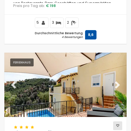
von Restaurants, Bars, Geschäften und Supermärkten,
Preis pro Tag ab:
€ 198
200 m vom Strand und 0,05 km von Altea entfernt.
5
3
2
Durchschnittliche Bewertung
8,6
4 Bewertungen
FERIENHAUS
Previous
Next