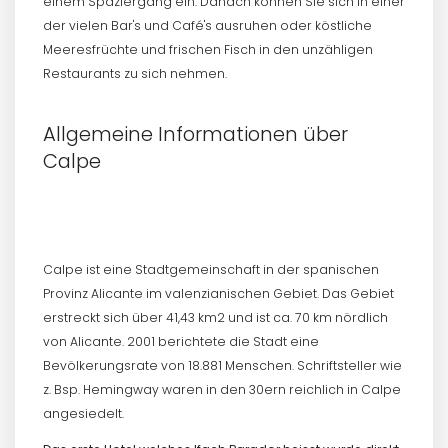
einem Spaziergang ein. Danach können Sie sich in einer
der vielen Bar's und Café's ausruhen oder köstliche
Meeresfrüchte und frischen Fisch in den unzähligen
Restaurants zu sich nehmen.
Allgemeine Informationen über
Calpe
Calpe ist eine Stadtgemeinschaft in der spanischen
Provinz Alicante im valenzianischen Gebiet. Das Gebiet
erstreckt sich über 41,43 km2 und ist ca. 70 km nördlich
von Alicante. 2001 berichtete die Stadt eine
Bevölkerungsrate von 18.881 Menschen. Schriftsteller wie
z. Bsp. Hemingway waren in den 30ern reichlich in Calpe
angesiedelt.