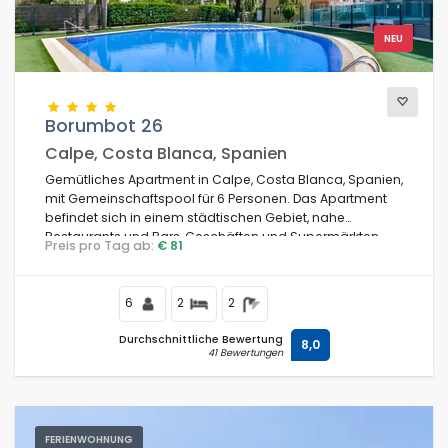
NEU
Blicke
Borumbot 26
Weitere Kategorien
Calpe, Costa Blanca, Spanien
Gemütliches Apartment in Calpe, Costa Blanca, Spanien,
mit Gemeinschaftspool für 6 Personen. Das Apartment
befindet sich in einem städtischen Gebiet, nahe
Restaurants und Bars, Geschäften und Supermärkten,
Preis pro Tag ab:
€ 81
und nur 200 m vom Strand Los Pinos entfernt.
6
2
2
Durchschnittliche Bewertung
8,0
41 Bewertungen
FERIENWOHNUNG