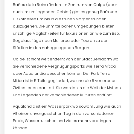
Baños de la Reina finden. Im Zentrum von Calpe (aber
auch im umliegenden Gebiet) gibt es genug Bar's und
Diskotheken um bis in die frühen Morgenstunden
auszugehen. Die unmittelbaren Umgebungen bieten
unzählige Möglichkeiten für Exkursionen an wie zum Bsp.
Segelausflüge nach Mallorca oder Touren zu den
Städten in den nahegelegenen Bergen.
Calpe ist nicht weit entfernt von der Stadt Benidorm wo
Sie verschiedene Vergnügungsparks wie Terra Mítica
oder Aqualandia besuchen können. Der Park Terra
Mítica ist in 5 Teile gegliedert, welche die 5 verlorenen
Zivilisationen darstellt. Sie werden in die Welt der Mythen
und Legenden der verschiedenen Kulturen entführt.
Aqualandia ist ein Wasserpark wo sowohl Jung wie auch
Alt einen unvergesslichen Tag in den verschiedenen
Pools, Wasserrutschen und vieles mehr verbringen
können.