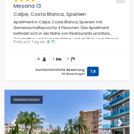
Mesana 13
Calpe, Costa Blanca, Spanien
Apartment in Calpe, Costa Blanca, Spanien mit
Bedingungen
Gemeinschaftspool für 4 Personen. Das Apartment
befindet sich in der Nähe von Restaurants und Bars,
Geschäften und Supermärkten und ist 25 m vom Strand
Preis pro Tag ab:
€ 71
La Fossa / Levante entfernt.
Optionell
4
1
1
Durchschnittliche Bewertung
7,8
99 Bewertungen
Entfernungen
Komfort
FERIENWOHNUNG
Dienste
Previous
Next