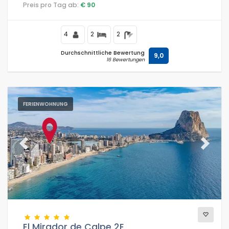
Restaurants und Bars, Geschäften und Supermärkten
Preis pro Tag ab:
€ 90
und ist 25 m vom Playa de Levante oder La Fossa Strand
entfernt.
4
2
2
Durchschnittliche Bewertung
9,0
16 Bewertungen
FERIENWOHNUNG
Previous
Next
El Mirador de Calpe 2E