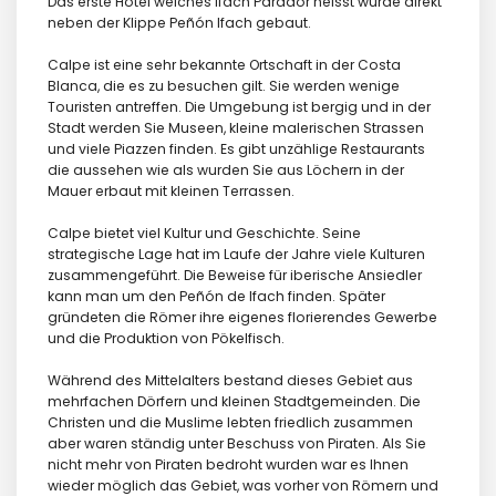
Das erste Hotel welches Ifach Parador heisst wurde direkt
neben der Klippe Peñón Ifach gebaut.
Calpe ist eine sehr bekannte Ortschaft in der Costa
Blanca, die es zu besuchen gilt. Sie werden wenige
Touristen antreffen. Die Umgebung ist bergig und in der
Stadt werden Sie Museen, kleine malerischen Strassen
und viele Piazzen finden. Es gibt unzählige Restaurants
die aussehen wie als wurden Sie aus Löchern in der
Mauer erbaut mit kleinen Terrassen.
Calpe bietet viel Kultur und Geschichte. Seine
strategische Lage hat im Laufe der Jahre viele Kulturen
zusammengeführt. Die Beweise für iberische Ansiedler
kann man um den Peñón de Ifach finden. Später
gründeten die Römer ihre eigenes florierendes Gewerbe
und die Produktion von Pökelfisch.
Während des Mittelalters bestand dieses Gebiet aus
mehrfachen Dörfern und kleinen Stadtgemeinden. Die
Christen und die Muslime lebten friedlich zusammen
aber waren ständig unter Beschuss von Piraten. Als Sie
nicht mehr von Piraten bedroht wurden war es Ihnen
wieder möglich das Gebiet, was vorher von Römern und