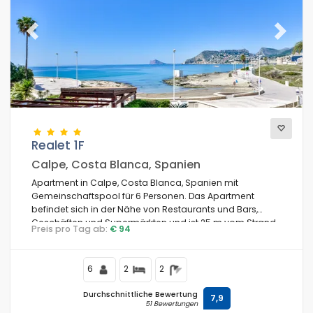
Previous
Next
Realet 1F
Calpe, Costa Blanca, Spanien
Apartment in Calpe, Costa Blanca, Spanien mit
Gemeinschaftspool für 6 Personen. Das Apartment
befindet sich in der Nähe von Restaurants und Bars,
Geschäften und Supermärkten und ist 25 m vom Strand
Preis pro Tag ab:
€ 94
Cala del Morelló entfernt.
6
2
2
Durchschnittliche Bewertung
7,9
51 Bewertungen