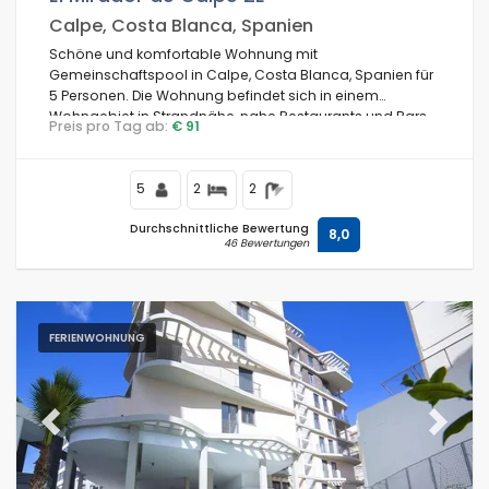
Calpe, Costa Blanca, Spanien
Schöne und komfortable Wohnung mit
Gemeinschaftspool in Calpe, Costa Blanca, Spanien für
5 Personen. Die Wohnung befindet sich in einem
Wohngebiet in Strandnähe, nahe Restaurants und Bars,
Preis pro Tag ab:
€ 91
Geschäften und Supermärkten, und ist nur 25 m vom
Arenal-Strand entfernt.
5
2
2
Durchschnittliche Bewertung
8,0
46 Bewertungen
FERIENWOHNUNG
Previous
Next