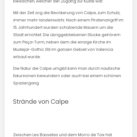
bewachen, welcher der Zugang zur Küste war.
Mit der Zeit zog die Bevökerung von Calpe, zum Schutz,
immer mehr landeinwärts. Nach einem Piratenangriff im
15. Jahrhundert wurden schützende Mauern um die
Stadt errichtet. Die übriggebliebenen Stücke gehörem
zum Peça-Turm, neben dem die einzige Kirche im
Mudejar-Gothic Stil im ganzen Gebiet von Valencia
erbaut wurde.
Die Natur die Calpe umgibt kann man durch nautische
Exkursionen bewundern oder auch bei einem schönen
Spaziergang.
Strände von Calpe
Zwischen Les Bassetes und dem Morro de Toix hat