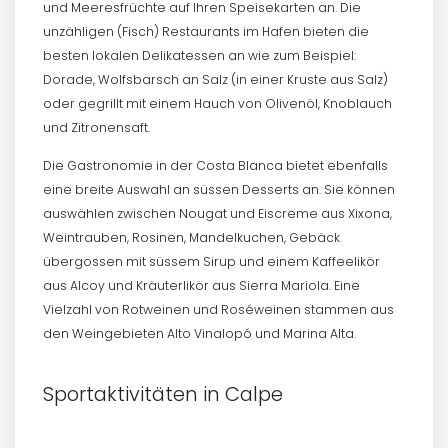
und Meeresfrüchte auf Ihren Speisekarten an. Die
unzähligen (Fisch) Restaurants im Hafen bieten die
besten lokalen Delikatessen an wie zum Beispiel:
Dorade, Wolfsbarsch an Salz (in einer Kruste aus Salz)
oder gegrillt mit einem Hauch von Olivenöl, Knoblauch
und Zitronensaft.
Die Gastronomie in der Costa Blanca bietet ebenfalls
eine breite Auswahl an süssen Desserts an. Sie können
auswählen zwischen Nougat und Eiscreme aus Xixona,
Weintrauben, Rosinen, Mandelkuchen, Gebäck
übergossen mit süssem Sirup und einem Kaffeelikör
aus Alcoy und Kräuterlikör aus Sierra Mariola. Eine
Vielzahl von Rotweinen und Roséweinen stammen aus
den Weingebieten Alto Vinalopó und Marina Alta.
Sportaktivitäten in Calpe