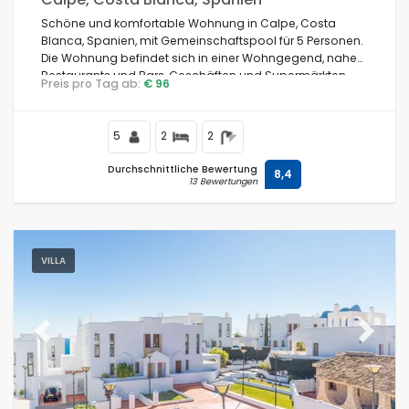
Schöne und komfortable Wohnung in Calpe, Costa
Blanca, Spanien, mit Gemeinschaftspool für 5 Personen.
Die Wohnung befindet sich in einer Wohngegend, nahe
Restaurants und Bars, Geschäften und Supermärkten,
Preis pro Tag ab:
€ 96
und nur 500 m vom Strand entfernt.
5
2
2
Durchschnittliche Bewertung
8,4
13 Bewertungen
VILLA
Previous
Next