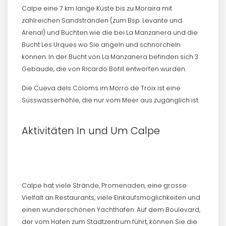
Calpe eine 7 km lange Küste bis zu Moraira mit
zahlreichen Sandstränden (zum Bsp. Levante und
Arenal) und Buchten wie die bei La Manzanera und die
Bucht Les Urques wo Sie angeln und schnorcheln
können. In der Bucht von La Manzanera befinden sich 3
Gebäude, die von Ricardo Bofill entworfen wurden.
Die Cueva dels Coloms im Morro de Troix ist eine
Süsswasserhöhle, die nur vom Meer aus zugänglich ist.
Aktivitäten In und Um Calpe
Calpe hat viele Strände, Promenaden, eine grosse
Vielfalt an Restaurants, viele Einkaufsmöglichkeiten und
einen wunderschönen Yachthafen. Auf dem Boulevard,
der vom Hafen zum Stadtzentrum führt, können Sie die