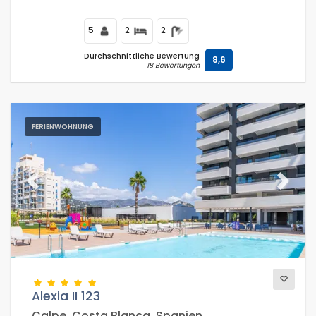
5
2
2
Durchschnittliche Bewertung
8,6
18 Bewertungen
FERIENWOHNUNG
Previous
Next
Alexia II 123
Calpe, Costa Blanca, Spanien