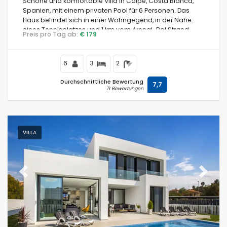
Schöne und komfortable Villa in Calpe, Costa Blanca,
Spanien, mit einem privaten Pool für 6 Personen. Das
Haus befindet sich in einer Wohngegend, in der Nähe
eines Tennisplatzes und 1 km vom Arenal-Bol Strand
Preis pro Tag ab:
€ 179
entfernt.
6
3
2
Durchschnittliche Bewertung
7,7
71 Bewertungen
VILLA
Previous
Next