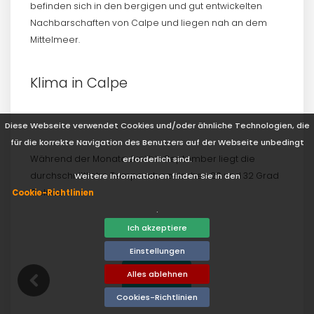
befinden sich in den bergigen und gut entwickelten
Nachbarschaften von Calpe und liegen nah an dem
Mittelmeer.
Klima in Calpe
Diese Webseite verwendet Cookies und/oder ähnliche Technologien, die
für die korrekte Navigation des Benutzers auf der Webseite unbedingt
Während der Monate Juni bis September liegt die
erforderlich sind.
durchschnittliche Temperatur zwischen 29 und 32 Grad
Weitere Informationen finden Sie in den
Celsius.
Cookie-Richtlinien
.
Ich akzeptiere
Einstellungen
Alles ablehnen
BACK
Cookies-Richtlinien