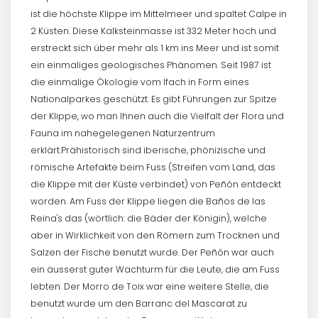
ist die höchste Klippe im Mittelmeer und spaltet Calpe in
2 Küsten. Diese Kalksteinmasse ist 332 Meter hoch und
erstreckt sich über mehr als 1 km ins Meer und ist somit
ein einmaliges geologisches Phänomen. Seit 1987 ist
die einmalige Ökologie vom Ifach in Form eines
Nationalparkes geschützt. Es gibt Führungen zur Spitze
der Klippe, wo man Ihnen auch die Vielfalt der Flora und
Fauna im nahegelegenen Naturzentrum
erklärt.Prähistorisch sind iberische, phönizische und
römische Artefakte beim Fuss (Streifen vom Land, das
die Klippe mit der Küste verbindet) von Peñón entdeckt
worden. Am Fuss der Klippe liegen die Baños de las
Reina's das (wörtlich: die Bäder der Königin), welche
aber in Wirklichkeit von den Römern zum Trocknen und
Salzen der Fische benutzt wurde. Der Peñón war auch
ein äusserst guter Wachturm für die Leute, die am Fuss
lebten. Der Morro de Toix war eine weitere Stelle, die
benutzt wurde um den Barranc del Mascarat zu