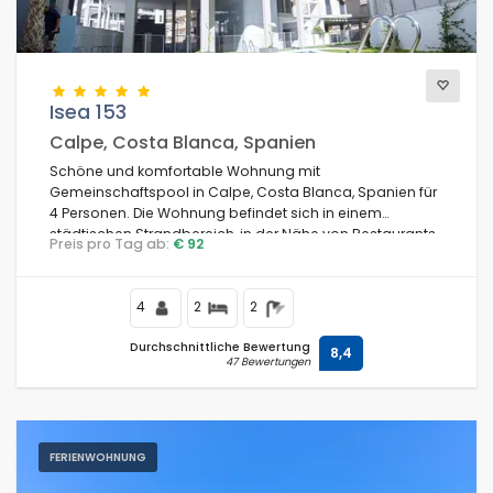
Isea 153
Calpe, Costa Blanca, Spanien
Schöne und komfortable Wohnung mit
Gemeinschaftspool in Calpe, Costa Blanca, Spanien für
4 Personen. Die Wohnung befindet sich in einem
städtischen Strandbereich, in der Nähe von Restaurants
Preis pro Tag ab:
€ 92
und Bars, Geschäften und Supermärkten, und ist 100 m
vom Playa Arenal Strand entfernt.
4
2
2
Durchschnittliche Bewertung
8,4
47 Bewertungen
FERIENWOHNUNG