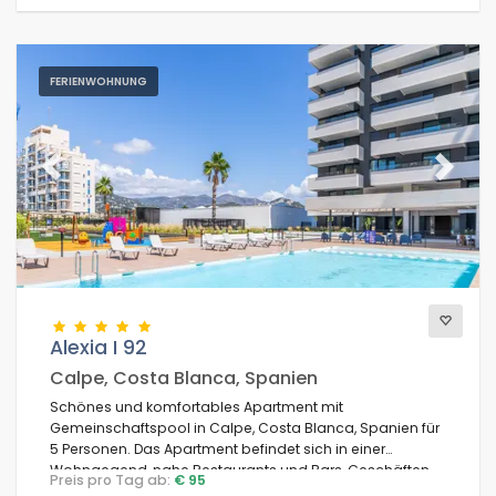
FERIENWOHNUNG
Previous
Next
Alexia I 92
Calpe, Costa Blanca, Spanien
Schönes und komfortables Apartment mit
Gemeinschaftspool in Calpe, Costa Blanca, Spanien für
5 Personen. Das Apartment befindet sich in einer
Wohngegend, nahe Restaurants und Bars, Geschäften
Preis pro Tag ab:
€ 95
und Supermärkten sowie 500 m vom Strand entfernt.