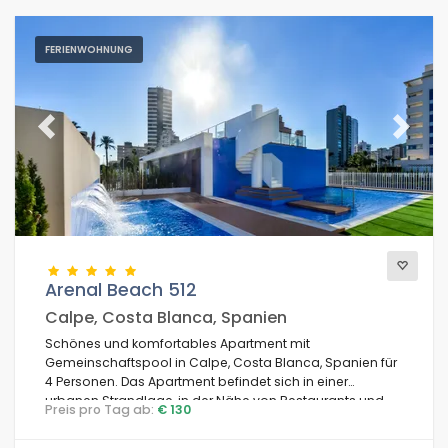
FERIENWOHNUNG
Previous
Next
Arenal Beach 512
Calpe, Costa Blanca, Spanien
Schönes und komfortables Apartment mit
Gemeinschaftspool in Calpe, Costa Blanca, Spanien für
4 Personen. Das Apartment befindet sich in einer
urbanen Strandlage, in der Nähe von Restaurants und
Preis pro Tag ab:
€ 130
Bars, Geschäften und Supermärkten, und nur 200 m vom
Arenal-Bol Strand entfernt.