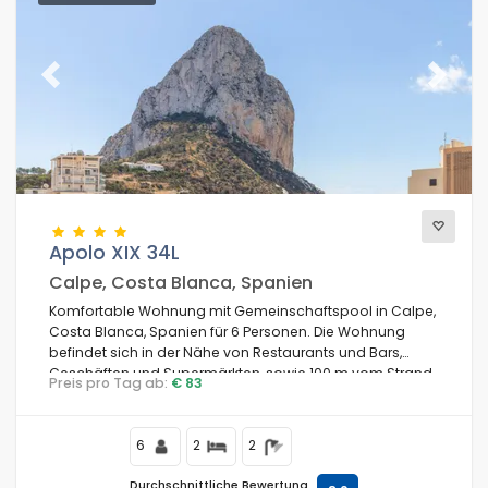
Previous
Next
Apolo XIX 34L
Calpe, Costa Blanca, Spanien
Komfortable Wohnung mit Gemeinschaftspool in Calpe,
Costa Blanca, Spanien für 6 Personen. Die Wohnung
befindet sich in der Nähe von Restaurants und Bars,
Geschäften und Supermärkten, sowie 100 m vom Strand
Preis pro Tag ab:
€ 83
La Fossa / Levante entfernt.
6
2
2
Durchschnittliche Bewertung