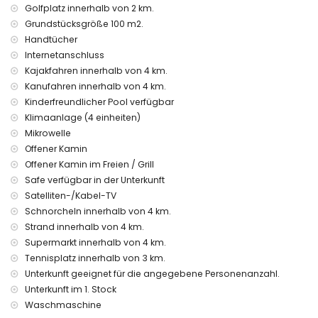
Bettwäsche, Handtücher und 2 Zustellbetten
Golfplatz innerhalb von 2 km.
24-Stunden-Notdienst
Grundstücksgröße 100 m2.
Handtücher
Ausstattung und Dienstleistungen gegen Aufpreis
Internetanschluss
Klimaanlage
Kajakfahren innerhalb von 4 km.
Unterhaltung und Freizeitaktivitäten für Ihren Urlaub in
Kanufahren innerhalb von 4 km.
Altea, Costa Blanca
Kinderfreundlicher Pool verfügbar
Klimaanlage (4 einheiten)
Themenpark (Terra Mitica) und Tierpark (Terra Natura)
Mikrowelle
(innerhalb von 10 Kilometern vom Haus)
Offener Kamin
Sehenswürdigkeiten und Kultur in Altea, Costa Blanca
Offener Kamin im Freien / Grill
Kirche (innerhalb von 5 Kilometern von der Unterkunft)
Safe verfügbar in der Unterkunft
Burg (Guadalest) (innerhalb von 25 Kilometern von der
Satelliten-/Kabel-TV
Unterkunft)
Schnorcheln innerhalb von 4 km.
Sport
Strand innerhalb von 4 km.
Supermarkt innerhalb von 4 km.
Tennis, Golf, Kanufahren, Kajakfahren und Schnorcheln
Tennisplatz innerhalb von 3 km.
(innerhalb von 5 Kilometern vom Haus)
Unterkunft geeignet für die angegebene Personenanzahl.
Unterkunft im 1. Stock
Waschmaschine