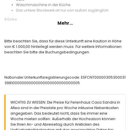
Waschmaschine in der Küche
Das untere Stockwerk ist nur von außen zugänglich.
Küche
Mehr...
Küche mit Elektroherd, Elektrobackofen, Mikrowelle,
Geschirrspüler, Kühlschrank mit Gefrierfach,
Kaffeemaschine, Mixer, Toaster und Entsafter
Bitte beachten Sie, dass für diese Unterkunft eine Kaution in Höhe
von € 1.000,00 hinterlegt werden muss. Für weitere Informationen
Schlafzimmer und Badezimmer
beachten Sie bitte die Buchungsbedingungen.
Schlafzimmer mit Klimaanlage, Doppelbett und eigenem
Bad
2 Schlafzimmer mit Klimaanlage, jeweils mit 2 Einzelbetten
(Maße 200 x 80 cm)
Nationaler Unterkunftsregistrierungscode: ESFCNT00000305300031
Eigenes Bad mit Waschbecken, Bad/Dusche-Kombination,
398100000000000000000000000000005
WC und Haartrockner
Badezimmer mit Waschbecken, Dusche und WC
Außenbereich dieses Ferienhauses
WICHTIG ZU WISSEN: Die Preise für Ferienhaus Casa Sandra in
Ovaler Gemeinschaftspool
Altea sind in der Preisliste pro Woche inklusive Nebenkosten
Kinderschwimmbecken
angegeben. Das bedeutet nicht, dass Sie immer eine
Rasen mit Gartenmöbeln und Liegen
Woche mieten sollten. Außerhalb der Hochsaison können
Gemeinschaftlicher Rasen
Sie Ihren An- und Abreisetag durch Anklicken des
2 Terrassen, von denen 1 überdacht ist
Verfügbarkeitskalenders mit den gewünschten Daten frei