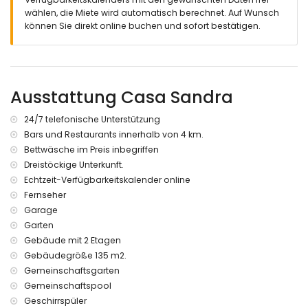
Grill
wählen, die Miete wird automatisch berechnet. Auf Wunsch
Außendusche
können Sie direkt online buchen und sofort bestätigen.
Sitzbereich im Freien
Privater Garagenstellplatz
Weitere Informationen
Ausstattung Casa Sandra
Nächste Stadt: Altea (innerhalb von 5 Kilometern vom Haus)
Nächster Strand: Campomanes (innerhalb von 4
Kilometern vom Haus)
24/7 telefonische Unterstützung
Nächster Hafen: Campomanes (innerhalb von 4 Kilometern
Bars und Restaurants innerhalb von 4 km.
vom Haus)
Bettwäsche im Preis inbegriffen
Nächster Flughafen: Alicante (innerhalb von 100 Kilometern
Dreistöckige Unterkunft.
vom Haus)
Echtzeit-Verfügbarkeitskalender online
Zweitnächster Flughafen: Valencia (> 100 Kilometer)
Fernseher
Öffentliche Verkehrsmittel in der Nähe: Bus innerhalb von 7
Kilometern
Garage
Haustiere sind nicht erlaubt
Garten
Die Unterkunft ist sehr gut für Familien mit Kindern geeignet
Gebäude mit 2 Etagen
Gebäudegröße 135 m2.
Ausstattung und Dienstleistungen, die im Mietpreis dieses
Ferienhauses enthalten sind
Gemeinschaftsgarten
Gemeinschaftspool
Internet (WiFi)
Geschirrspüler
Staubsauger sowie Bügeleisen und Bügelbrett