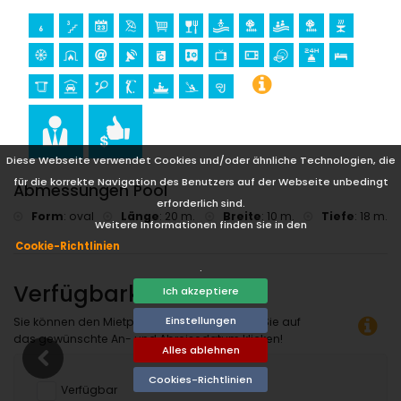
Diese Webseite verwendet Cookies und/oder ähnliche Technologien, die
für die korrekte Navigation des Benutzers auf der Webseite unbedingt
Abmessungen Pool
erforderlich sind.
Form
:
oval
Länge
:
20 m.
Breite
:
10 m.
Tiefe
:
18 m.
Weitere Informationen finden Sie in den
Cookie-Richtlinien
.
Verfügbarkeit
Ich akzeptiere
Einstellungen
Sie können den Mietpreis berechnen, indem Sie auf
das gewünschte An- und Abreisedatum klicken!
Alles ablehnen
Cookies-Richtlinien
Verfügbar