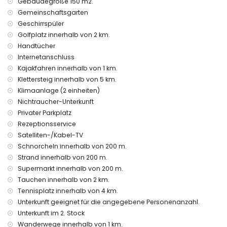
Gebäudegröße 150 m2.
Wohnung enthalten sind
Gemeinschaftsgarten
Internet (WiFi)
Geschirrspüler
Staubsauger sowie Bügeleisen und Bügelbrett
Golfplatz innerhalb von 2 km.
Bettwäsche und Handtücher
Handtücher
Rezeptionsservice und 24-Stunden-Notdienst
Internetanschluss
Ausstattung und Dienstleistungen gegen Aufpreis
Kajakfahren innerhalb von 1 km.
Wäscheservice
Klettersteig innerhalb von 5 km.
mit Klimaanlage
Klimaanlage (2 einheiten)
Kinderbett/Babybett (auf Anfrage)
Nichtraucher-Unterkunft
Privater Parkplatz
Unterhaltung und Freizeitaktivitäten für Ihren Urlaub in
Altea, Costa Blanca
Rezeptionsservice
Satelliten-/Kabel-TV
Bar und Promenade (La Olla) (innerhalb von 500 Metern
Schnorcheln innerhalb von 200 m.
vom Haus)
Strand innerhalb von 200 m.
Nachtclub (innerhalb von 5 Kilometern vom Haus)
Freizeitpark (Terra Mitica), Themenpark (Terra Mitica), Zoo
Supermarkt innerhalb von 200 m.
(Terra Natura), Wildpark (Terra Natura) und Wasserpark
Tauchen innerhalb von 2 km.
(Agualandia) (innerhalb von 10 Kilometern vom Haus)
Tennisplatz innerhalb von 4 km.
Unterkunft geeignet für die angegebene Personenanzahl.
Sehenswürdigkeiten und Kultur in Altea, Costa Blanca
Unterkunft im 2. Stock
historische Stätte (Altstadt von Altea) (innerhalb von 5
Wanderwege innerhalb von 1 km.
Kilometern von der Unterkunft)