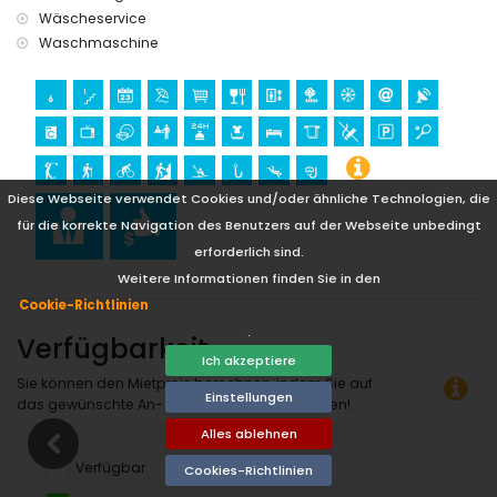
Wäscheservice
Museum (Schokoladenmuseum) (innerhalb von 25
Kilometern von der Unterkunft)
Waschmaschine
Sport
Wandern, Radfahren, Kajakfahren, Angeln und Schnorcheln
(innerhalb von 1000 Metern von der Wohnung)
Tennis, Golf (Don Cayo), Klettern und Tauchen (innerhalb
von 5 Kilometern von der Wohnung)
Diese Webseite verwendet Cookies und/oder ähnliche Technologien, die
für die korrekte Navigation des Benutzers auf der Webseite unbedingt
erforderlich sind.
Weitere Informationen finden Sie in den
Cookie-Richtlinien
.
Verfügbarkeit
Ich akzeptiere
Sie können den Mietpreis berechnen, indem Sie auf
Einstellungen
das gewünschte An- und Abreisedatum klicken!
Alles ablehnen
Verfügbar
Cookies-Richtlinien