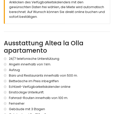
Außensitzbereich und Essbereich im Freien
Anklicken des Verfügbarkeitskalenders mit den
Privater überdachter Parkplatz
gewünschten Daten frei wählen, die Miete wird automatisch
berechnet. Auf Wunsch können Sie direkt online buchen und
Weitere Informationen
sofort bestätigen.
nächste Stadt: Altea (innerhalb von 1000 Metern von der
Wohnung)
nächster Fluss oder Ufer: Strand von La Olla (innerhalb von
200 Metern von der Wohnung)
Ausstattung Altea la Olla
nächster Strand innerhalb von 200 Metern von der
Wohnung
apartamento
nächster Hafen: Puerto Senso (innerhalb von 2 Kilometern
von der Wohnung)
24/7 telefonische Unterstützung
nächster Flughafen: Alicante (innerhalb von 100 Kilometern
Angeln innerhalb von 1 km.
von der Wohnung)
Aufzug
zweiter nächster Flughafen: Valencia (über 100 Kilometer)
nahe öffentliche Verkehrsmittel: Zug innerhalb von 1000
Bars und Restaurants innerhalb von 500 m.
Metern
Bettwäsche im Preis inbegriffen
Rauchen nicht erlaubt
Echtzeit-Verfügbarkeitskalender online
Haustiere sind nicht erlaubt
Einstöckige Unterkunft.
Das Gebäude, in dem sich die Unterkunft befindet, verfügt
Fahrrad-Routen innerhalb von 100 m.
über einen Aufzug.
Fernseher
Die Unterkunft eignet sich sehr gut für Familien mit Kindern.
Gebäude mit 3 Etagen
Ausstattung und Dienstleistungen, die im Mietpreis der