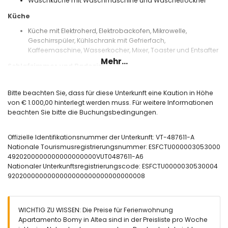
Waschküche mit Waschmaschine und Wäschetrockner
Küche
Küche mit Elektroherd, Elektrobackofen, Mikrowelle,
Geschirrspüler, Kühlschrank mit Gefrierfach,
Kaffeemaschine, Wasserkocher, Mixer, Toaster und Entsafter
Mehr...
Schlafzimmer und Badezimmer
Schlafzimmer mit Klimaanlage, Doppelbett (190 x 135 cm)
und eigenem Bad
Bitte beachten Sie, dass für diese Unterkunft eine Kaution in Höhe
Schlafzimmer mit Klimaanlage, 2 Einzelbetten (190 x 90 cm)
von € 1.000,00 hinterlegt werden muss. Für weitere Informationen
Eigenes Bad mit Doppelwaschbecken,
beachten Sie bitte die Buchungsbedingungen.
Badewanne/Dusche-Kombination und WC
Badezimmer mit Einzelwaschbecken, Dusche und WC
Offizielle Identifikationsnummer der Unterkunft: VT-487611-A
Außenbereich der Wohnung
Nationale Tourismusregistrierungsnummer: ESFCTU000003053000
4920200000000000000000VUT0487611-A6
Ovaler Gemeinschaftspool mit den Maßen 20 m x 7 m
Nationaler Unterkunftsregistrierungscode: ESFCTU0000030530004
Kinderschwimmbecken
9202000000000000000000000000000008
Gemeinschaftlicher Rasenpark
Außen-Sitzbereich
Privater überdachter Parkplatz
WICHTIG ZU WISSEN: Die Preise für Ferienwohnung
Weitere Informationen
Apartamento Bomy in Altea sind in der Preisliste pro Woche