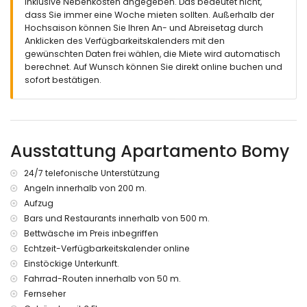
Nächste Stadt: Altea (innerhalb von 2 Kilometern von der
inklusive Nebenkosten angegeben. Das bedeutet nicht,
Wohnung)
dass Sie immer eine Woche mieten sollten. Außerhalb der
Nächster Ufer oder Strand: Playa de la Olla, Altea (innerhalb
Hochsaison können Sie Ihren An- und Abreisetag durch
von 100 Metern von der Wohnung)
Anklicken des Verfügbarkeitskalenders mit den
Nächster Strand: Playa de la Olla (innerhalb von 100 Metern
gewünschten Daten frei wählen, die Miete wird automatisch
von der Wohnung)
berechnet. Auf Wunsch können Sie direkt online buchen und
Nächster Hafen: Puerto Senso (innerhalb von 500 Metern
sofort bestätigen.
von der Wohnung)
Nächster Flughafen: Alicante (innerhalb von 100 Kilometern
von der Wohnung)
Zweitnächster Flughafen: Valencia (> 100 Kilometer)
Ausstattung Apartamento Bomy
Öffentliche Verkehrsmittel in der Nähe: Zug innerhalb von
1000 Metern
Haustiere sind nicht erlaubt
24/7 telefonische Unterstützung
Das Gebäude, in dem sich die Unterkunft befindet, verfügt
Angeln innerhalb von 200 m.
über einen Aufzug.
Aufzug
Die Unterkunft eignet sich sehr gut für Familien mit Kindern
Bars und Restaurants innerhalb von 500 m.
und Fotosessions.
Bettwäsche im Preis inbegriffen
Ausstattung und Dienstleistungen, die im Mietpreis der
Echtzeit-Verfügbarkeitskalender online
Wohnung enthalten sind
Einstöckige Unterkunft.
Internet (WiFi)
Fahrrad-Routen innerhalb von 50 m.
Staubsauger sowie Bügeleisen und Bügelbrett
Fernseher
Bettwäsche und Handtücher