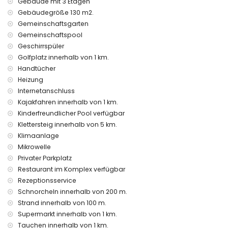
Gebäude mit 3 Etagen
Rezeptionsservice und 24-Stunden-Notdienst
Gebäudegröße 130 m2.
Ausstattung und Dienstleistungen gegen Aufpreis
Gemeinschaftsgarten
Gemeinschaftspool
Wäscheservice
Geschirrspüler
Fußbodenheizung
Kinderbett (auf Anfrage)
Golfplatz innerhalb von 1 km.
Handtücher
Unterhaltung und Freizeitaktivitäten für Ihren Urlaub in
Heizung
Altea, Costa Blanca
Internetanschluss
Bar und Promenade (Marítimo) (innerhalb von 500 Metern
Kajakfahren innerhalb von 1 km.
vom Haus)
Kinderfreundlicher Pool verfügbar
Freizeitpark (Terra Mítica), Themenpark (Terra Mítica), Zoo
Klettersteig innerhalb von 5 km.
(Terra Natura), Wildpark (Terra Natura) und Wasserpark
Klimaanlage
(Aqualandia) (innerhalb von 10 Kilometern vom Haus)
Mikrowelle
Sehenswürdigkeiten und Kultur in Altea, Costa Blanca
Privater Parkplatz
Historische Stätte (Iglesia casco antiguo) (innerhalb von 5
Restaurant im Komplex verfügbar
Kilometern von der Unterkunft)
Rezeptionsservice
Museum (Museo de Chocolate) und Burg (Castillo de
Schnorcheln innerhalb von 200 m.
Guadalest) (innerhalb von 25 Kilometern von der Unterkunft)
Strand innerhalb von 100 m.
Sport
Supermarkt innerhalb von 1 km.
Tauchen innerhalb von 1 km.
Golf (Golf Don Cayo), Wandern, Radfahren, Kajakfahren,