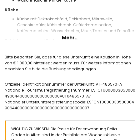
Waschmaschine in der Küche
Küche
Küche mit Elektrokochfeld, Elektroherd, Mikrowelle,
Geschirrspüler, Kühlschrank-Gefrierkombination,
Kaffeemaschine, Wasserkocher, Mixer, Toaster und Entsafter
Mehr...
Schlafzimmer und Badezimmer
Schlafzimmer mit Klimaanlage, Kingsize-Bett und eigenem
Bad
Bitte beachten Sie, dass für diese Unterkunft eine Kaution in Höhe
Schlafzimmer mit Klimaanlage, 2 Einzelbetten und eigenem
von € 1.000,00 hinterlegt werden muss. Für weitere Informationen
Bad
beachten Sie bitte die Buchungsbedingungen.
Eigenes Bad mit Doppelwaschbecken,
Badewanne/Dusche-Kombination, Bidet, Toilette und
Offizielle Identifikationsnummer der Unterkunft: VT-486570-A
Haartrockner
Nationale Tourismusregistrierungsnummer: ESFCTU000003053000
Eigenes Bad mit Einzelwaschbecken, Dusche und Toilette
4906440000000000000000VUT0486570-A7
Außenbereich der Wohnung
Nationaler Unterkunftsregistrierungscode: ESFCNT0000030530004
9064400000000000000000000000000007
eingezäuntes Grundstück
oval gestalteter Gemeinschaftspool mit den Maßen 20 m x
7 m
Kinderschwimmbecken
WICHTIG ZU WISSEN: Die Preise für Ferienwohnung Bella
schöner Rasen-Garten mit Gartenmöbeln und Liegen
Gadea in Altea sind in der Preisliste pro Woche inklusive
gemeinschaftlicher Rasen-Garten mit Bäumen