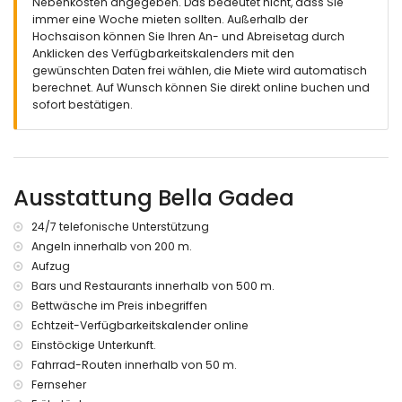
Nebenkosten angegeben. Das bedeutet nicht, dass Sie
2 überdachte Terrassen
immer eine Woche mieten sollten. Außerhalb der
außen Sitzbereich und Essbereich
Hochsaison können Sie Ihren An- und Abreisetag durch
privater überdachter Parkplatz
Anklicken des Verfügbarkeitskalenders mit den
gewünschten Daten frei wählen, die Miete wird automatisch
Weitere Informationen
berechnet. Auf Wunsch können Sie direkt online buchen und
nächster Ort: Altea (innerhalb von 2 Kilometern von der
sofort bestätigen.
Wohnung)
nächster Ufer oder Strand: La Olla Strand, Altea (innerhalb
von 100 Metern von der Wohnung)
nächster Strand: La Olla Strand (innerhalb von 100 Metern
Ausstattung Bella Gadea
von der Wohnung)
nächster Hafen: Port Senso (innerhalb von 500 Metern von
der Wohnung)
24/7 telefonische Unterstützung
nächster Flughafen: Alicante (innerhalb von 100 Kilometern
Angeln innerhalb von 200 m.
von der Wohnung)
Aufzug
zweiter nächster Flughafen: Valencia (> 100 Kilometer)
Bars und Restaurants innerhalb von 500 m.
nahegelegene öffentliche Verkehrsmittel: Zug innerhalb von
Bettwäsche im Preis inbegriffen
1000 Metern
Echtzeit-Verfügbarkeitskalender online
Haustiere sind nicht erlaubt
barrierefreie Unterkunft
Einstöckige Unterkunft.
Das Gebäude, in dem sich die Unterkunft befindet, verfügt
Fahrrad-Routen innerhalb von 50 m.
über einen Aufzug.
Fernseher
Die Unterkunft ist sehr gut für Familien mit Kindern und