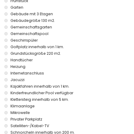
Frühstück
Fotoshootings geeignet.
Garten
Ausstattung und Dienstleistungen, die im Mietpreis der
Gebäude mit 3 Etagen
Wohnung enthalten sind
Gebäudegröße 130 m2.
Internet (WiFi)
Gemeinschaftsgarten
Staubsauger sowie Bügeleisen und Bügelbrett
Gemeinschaftspool
Bettwäsche und Handtücher
Geschirrspüler
24-Stunden-Notdienst
Golfplatz innerhalb von 1 km.
Außen-Whirlpool
Grundstücksgröße 220 m2.
Ausstattung und Dienstleistungen gegen Aufpreis
Handtücher
Heizung
Frühstück
Internetanschluss
Wäscheservice
Bodenheizung
Jacuzzi
Zusatzbett (auf Anfrage)
Kajakfahren innerhalb von 1 km.
Kinderfreundlicher Pool verfügbar
Unterhaltung und Freizeitaktivitäten für Ihren Urlaub in
Klettersteig innerhalb von 5 km.
Altea, Costa Blanca
Klimaanlage
Bar und Promenade (Maritimo) (innerhalb von 500 Metern
Mikrowelle
vom Haus)
Privater Parkplatz
Freizeitpark (Terra Mitica), Themenpark (Terra Mitica), Zoo
(Terra Natura), Wildpark (Terra Natura) und Wasserpark
Satelliten-/Kabel-TV
(Aqualandia) (innerhalb von 10 Kilometern vom Haus)
Schnorcheln innerhalb von 200 m.