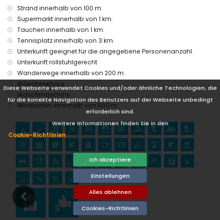
Strand innerhalb von 100 m.
Sehenswürdigkeiten und Kultur in Altea, Costa Blanca
Supermarkt innerhalb von 1 km.
historische Stätte (Iglesia in der Altstadt) (innerhalb von 5
Tauchen innerhalb von 1 km.
Kilometern von der Unterkunft)
Tennisplatz innerhalb von 3 km.
Museum (Schokoladenmuseum) und Schloss (Schloss
Unterkunft geeignet für die angegebene Personenanzahl.
Guadalest) (innerhalb von 25 Kilometern von der Unterkunft)
Unterkunft rollstuhlgerecht
Sport
Wanderwege innerhalb von 200 m.
Golf (Golf Don Cayo), Wandern, Radfahren, Kajakfahren,
Wäscheservice
Diese Webseite verwendet Cookies und/oder ähnliche Technologien, die
Angeln, Tauchen, Schnorcheln und Windsurfen (innerhalb
Waschmaschine
für die korrekte Navigation des Benutzers auf der Webseite unbedingt
von 1000 Metern von der Wohnung)
Windsurfen innerhalb von 500 m.
Tennis und Klettern (innerhalb von 5 Kilometern von der
erforderlich sind.
Wohnung)
Weitere Informationen finden Sie in den
Cookie-Richtlinien
.
Ich akzeptiere
Einstellungen
Alles ablehnen
Cookies-Richtlinien