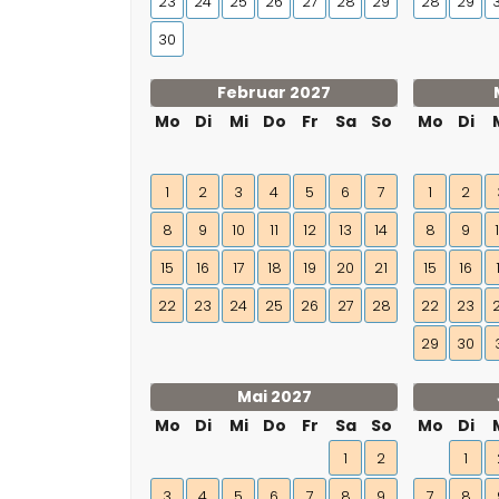
23
24
25
26
27
28
29
28
29
30
Februar 2027
Mo
Di
Mi
Do
Fr
Sa
So
Mo
Di
1
2
3
4
5
6
7
1
2
8
9
10
11
12
13
14
8
9
15
16
17
18
19
20
21
15
16
22
23
24
25
26
27
28
22
23
29
30
Mai 2027
Mo
Di
Mi
Do
Fr
Sa
So
Mo
Di
1
2
1
3
4
5
6
7
8
9
7
8