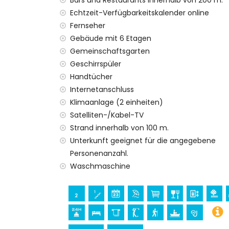
Bars und Restaurants innerhalb von 200 m.
Zentralheizung und Klimaanlage
Echtzeit-Verfügbarkeitskalender online
Unterhaltung und Freizeitaktivitäten für Ih
Fernseher
Bar und Promenade (innerhalb von 500 
Gebäude mit 6 Etagen
Kino, Diskothek und Nachtclub (innerhal
Gemeinschaftsgarten
Themenpark (Terra Mitica), Zoo (Terra N
Geschirrspüler
Kilometern vom Haus)
Handtücher
Internetanschluss
Sehenswürdigkeiten und Kultur in Altea, C
Klimaanlage (2 einheiten)
Museum und Kirche (innerhalb von 5 Kilo
Satelliten-/Kabel-TV
Sport
Strand innerhalb von 100 m.
Unterkunft geeignet für die angegebene
Kanu fahren und Schnorcheln (innerhalb
Golf und Wandern (innerhalb von 5 Kilo
Personenanzahl.
Pferdereiten (innerhalb von 10 Kilomete
Waschmaschine