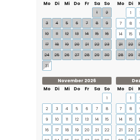
Mo
Di
Mi
Do
Fr
Sa
So
Mo
Di
1
2
1
3
4
5
6
7
8
9
7
8
10
11
12
13
14
15
16
14
15
17
18
19
20
21
22
23
21
22
24
25
26
27
28
29
30
28
29
31
November 2026
De
Mo
Di
Mi
Do
Fr
Sa
So
Mo
Di
1
1
2
3
4
5
6
7
8
7
8
9
10
11
12
13
14
15
14
15
16
17
18
19
20
21
22
21
22