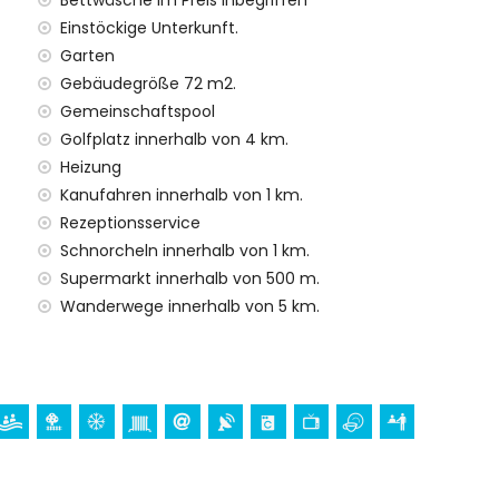
Bettwäsche im Preis inbegriffen
Einstöckige Unterkunft.
ren Urlaub in Altea, Costa Blanca
Garten
Metern vom Haus)
Gebäudegröße 72 m2.
b von 5 Kilometern vom Haus)
Gemeinschaftspool
atura) und Wasserpark (Agualandia) (innerhalb von 10
Golfplatz innerhalb von 4 km.
Heizung
Kanufahren innerhalb von 1 km.
osta Blanca
Rezeptionsservice
metern von der Unterkunft)
Schnorcheln innerhalb von 1 km.
Supermarkt innerhalb von 500 m.
Wanderwege innerhalb von 5 km.
 von 1000 Metern von der Wohnung)
metern von der Wohnung)
rn von der Wohnung)