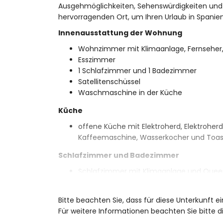
Ausgehmöglichkeiten, Sehenswürdigkeiten un
hervorragenden Ort, um Ihren Urlaub in Spanien
Innenausstattung der Wohnung
Wohnzimmer mit Klimaanlage, Fernseher,
Esszimmer
1 Schlafzimmer und 1 Badezimmer
Satellitenschüssel
Waschmaschine in der Küche
Küche
offene Küche mit Elektroherd, Elektroherd
Kaffeemaschine, Wasserkocher und Toas
Schlafzimmer und Badezimmer
Schlafzimmer mit Klimaanlage und Queens
Badezimmer mit Waschbecken, Dusche, Bi
Außenbereich der Wohnung
Bitte beachten Sie, dass für diese Unterkunft 
Für weitere Informationen beachten Sie bitte
Gemeinschaftspool