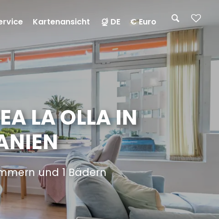
ervice
Kartenansicht
DE
€ Euro
A LA OLLA IN
ANIEN
zimmern und 1 Bädern