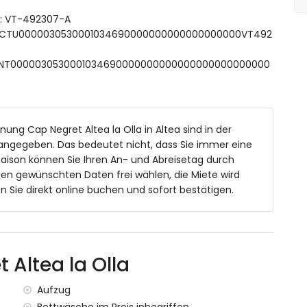
ft: VT-492307-A
men
 ESFCTU0000030530001034690000000000000000000VT492
 ESFCNT0000030530001034690000000000000000000000000
n von der Wohnung
rn von der Wohnung
rn von der Wohnung
erhalb von 100 Kilometern von der Wohnung)
 Kilometer)
ung Cap Negret Altea la Olla in Altea sind in der
us innerhalb von 1000 Metern
 angegeben. Das bedeutet nicht, dass Sie immer eine
aison können Sie Ihren An- und Abreisetag durch
befindet, hat einen Aufzug.
den gewünschten Daten frei wählen, die Miete wird
Sie direkt online buchen und sofort bestätigen.
Mietpreis der Wohnung enthalten sind
 Altea la Olla
enst
ufpreis
Aufzug