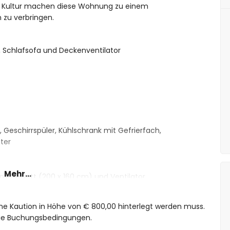
d Kultur machen diese Wohnung zu einem
 zu verbringen.
 Schlafsofa und Deckenventilator
, Geschirrspüler, Kühlschrank mit Gefrierfach,
ter
Mehr...
ize-Bett (200 x 160 cm) und Ventilator
det und Toilette
eine Kaution in Höhe von € 800,00 hinterlegt werden muss.
 die Buchungsbedingungen.