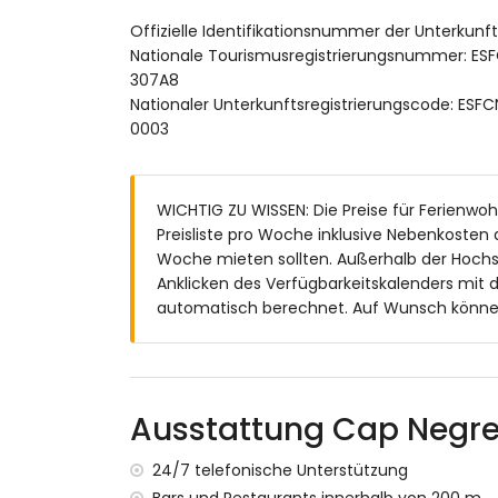
Rasenfläche mit Bäumen
Offizielle Identifikationsnummer der Unterkun
Gemeinschaftsgarten mit Kies und Bäu
Nationale Tourismusregistrierungsnummer:
Weitere Informationen
307A8
Nationaler Unterkunftsregistrierungscode:
Nächste Stadt innerhalb von 1000 Meter
0003
Nächster Strand innerhalb von 100 Mete
Nächster Hafen innerhalb von 1000 Mete
Nächster Flughafen: Alicante/Elche (inn
Zweitnächster Flughafen: Valencia (> 100
WICHTIG ZU WISSEN: Die Preise für Ferienwohn
Öffentliche Verkehrsmittel in der Nähe: B
Preisliste pro Woche inklusive Nebenkosten
Haustiere sind nicht erlaubt
Woche mieten sollten. Außerhalb der Hochs
Das Gebäude, in dem sich die Unterkunft 
Anklicken des Verfügbarkeitskalenders mit 
automatisch berechnet. Auf Wunsch können 
Ausstattung und Dienstleistungen, die im 
Internet (WiFi)
Staubsauger, Bügeleisen und Bügelbrett
Bettwäsche und Handtücher
Ausstattung Cap Negret
Empfangsservice und 24-Stunden-Notdi
Ausstattung und Dienstleistungen gegen A
24/7 telefonische Unterstützung