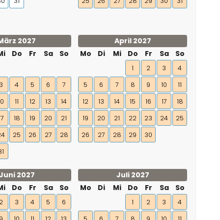
30
31
25
26
27
28
29
30
31
März 2027
April 2027
Mi
Do
Fr
Sa
So
Mo
Di
Mi
Do
Fr
Sa
So
1
2
3
4
3
4
5
6
7
5
6
7
8
9
10
11
10
11
12
13
14
12
13
14
15
16
17
18
17
18
19
20
21
19
20
21
22
23
24
25
24
25
26
27
28
26
27
28
29
30
31
Juni 2027
Juli 2027
Mi
Do
Fr
Sa
So
Mo
Di
Mi
Do
Fr
Sa
So
2
3
4
5
6
1
2
3
4
9
10
11
12
13
5
6
7
8
9
10
11