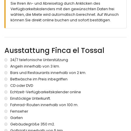
Ventilator und eigenem Badezimmer
Sie Ihren An- und Abreisetag durch Anklicken des
Schlafzimmer mit einem Schlafsofa (190 x 140 cm) und
Verfügbarkeitskalenders mit den gewünschten Daten frei
Ventilator
wählen, die Miete wird automatisch berechnet. Auf Wunsch
Eigenes Badezimmer mit Waschbecken, Dusche, WC und
können Sie direkt online buchen und sofort bestätigen.
Haartrockner
Überdachter Balkon
Außenbereich der Villa
Ausstattung Finca el Tossal
großes und eingezäuntes Grundstück
nierenförmiger beheizter privater Pool mit den Maßen 8 m x
4 m und 1,8 m tief
24/7 telefonische Unterstützung
wunderschöner Rasen mit Kies, Bäumen und Gartenmöbeln
Angeln innerhalb von 3 km.
mit Sonnenliegen
Bars und Restaurants innerhalb von 2 km.
3 Terrassen, von denen 2 überdacht sind
Bettwäsche im Preis inbegriffen
Außenküche und Grill
CD oder DVD
Außen-Sitzbereich und Außen-Essbereich
Echtzeit-Verfügbarkeitskalender online
privater überdachter Parkplatz und 3 private eingezäunte
Stellplätze
Einstöckige Unterkunft.
Fahrrad-Routen innerhalb von 100 m.
Weitere Informationen
Fernseher
nächste Stadt: Altea (innerhalb von 1000 Metern von der
Garten
Villa)
Gebäudegröße 350 m2.
nächster Strand: Altea (innerhalb von 1000 Metern von der
Golfplatz innerhalb von 5 km.