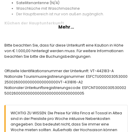
Satellitenantenne (N/A)
Waschküche mit Waschmaschine
Der Hauptbereich ist nur von außen zugänglich.
Küchen der Hauptunterkunft
Mehr...
Küche mit Induktionskochfeld, Elektroherd, Mikrowelle,
Geschirrspüler, Kühlschrank, Kaffeemaschine, Wasserkocher,
Mixer, Toaster und Entsafter
Bitte beachten Sie, dass für diese Unterkunft eine Kaution in Höhe
von € 1.000,00 hinterlegt werden muss. Für weitere Informationen
Schlafzimmer und Badezimmer der Hauptunterkunft
beachten Sie bitte die Buchungsbedingungen.
3 klimatisierte Schlafzimmer, jeweils mit einem Kingsize-Bett
(200 x 180 cm), Ventilator und eigenem Badezimmer
Offizielle Identifikationsnummer der Unterkunft: VT-442183-A
Eigenes Badezimmer mit Waschbecken, Dusche, WC und
Nationale Tourismusregistrierungsnummer: ESFCTU000003053000
Haartrockner
25002600000000000000000VT-431816-A2
2 eigene Badezimmer, jeweils mit Waschbecken, Dusche
Nationaler Unterkunftsregistrierungscode: ESFCNT0000030530002
und WC
5002600000000000000000000000000005
Innenbereich des Gartenhauses
Wohnzimmer mit Deckenventilator
Offene Küche mit Mikrowelle, Kühlschrank-
WICHTIG ZU WISSEN: Die Preise für Villa Finca el Tossal in Altea
Gefrierkombination, Kaffeemaschine, Toaster und
sind in der Preisliste pro Woche inklusive Nebenkosten
Wasserspender
angegeben. Das bedeutet nicht, dass Sie immer eine
Schlafzimmer mit einem Kingsize-Bett (200 x 180 cm),
Woche mieten sollten. Außerhalb der Hochsaison können