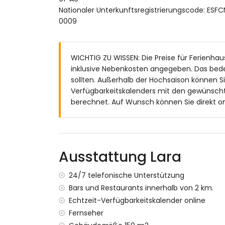
Badezimmer mit Einzeltischwaschbecken,
Nationaler Unterkunftsregistrierungscode:
Außenbereich dieses Ferienhauses
0009
Großes und eingezäuntes Grundstück
Privater Pool mit den Maßen 8m x 4m un
WICHTIG ZU WISSEN: Die Preise für Ferienhaus
Garten mit Kies, Bäumen und Gartenmöb
inklusive Nebenkosten angegeben. Das bed
3 Terrassen, davon 2 überdacht
sollten. Außerhalb der Hochsaison können S
Grill
Verfügbarkeitskalenders mit den gewünscht
Sitzecke und Essbereich im Freien
berechnet. Auf Wunsch können Sie direkt on
2 private Parkplätze
Weitere Informationen
Nächste Stadt: Moraira (4 Kilometer vom
Nächstes Ufer: Mittelmeer (4 Kilometer 
Ausstattung Lara
Nächster Strand: Cala Baladrar (4 Kilome
Nächster Hafen: Puerto de Moraira (10 Ki
24/7 telefonische Unterstützung
Nächster Park: Pinar del Advocat (10 Kil
Bars und Restaurants innerhalb von 2 km.
Nächster Flughafen: Alicante (100 Kilome
Echtzeit-Verfügbarkeitskalender online
Zweitnächster Flughafen: Valencia (> 100
Fernseher
Bitte anfragen, ob Haustiere erlaubt sind