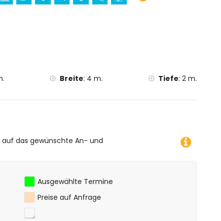
fahren, Kajakfahren, Angeln, Tauchen, Schnorcheln, Surfen
tern vom Haus)
ometern vom Haus)
m.
Breite
:
4 m.
Tiefe
:
2 m.
e auf das gewünschte An- und
Ausgewählte Termine
Preise auf Anfrage