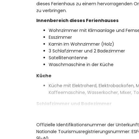
dieses Ferienhaus zu einem hervorragenden Ort
zu verbringen.
Innenbereich dieses Ferienhauses
Wohnzimmer mit Klimaanlage und Ferns
Esszimmer
Kamin im Wohnzimmer (Holz)
3 Schlafzimmer und 2 Badezimmer
Satellitenantenne
Waschmaschine in der Küche
Küche
Küche mit Elektroherd, Elektrobackofen, M
Kaffeemaschine, Wasserkocher, Mixer, To
Schlafzimmer und Badezimmer
Schlafzimmer mit Klimaanlage, Doppelb
Schlafzimmer mit Doppelbett und Ventila
Offizielle Identifikationsnummer der Unterkunf
Schlafzimmer mit Klimaanlage, 2 Einzelbe
Nationale Tourismusregistrierungsnummer:
En-suite Badezimmer mit Einzeltischwa
91-A0