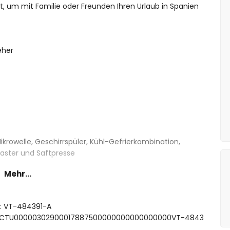
, um mit Familie oder Freunden Ihren Urlaub in Spanien
eher
ikrowelle, Geschirrspüler, Kühl-Gefrierkombination,
aster und Saftpresse
Mehr...
ett und eigenem Badezimmer
tor
t: VT-484391-A
tten und Ventilator
 ESFCTU00000302900017887500000000000000000VT-4843
schbecken, Badewannen-/Duschkombination und Toilette