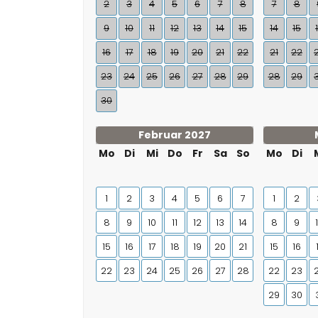
2
3
4
5
6
7
8
7
8
9
10
11
12
13
14
15
14
15
16
17
18
19
20
21
22
21
22
23
24
25
26
27
28
29
28
29
30
Februar 2027
Mo
Di
Mi
Do
Fr
Sa
So
Mo
Di
1
2
3
4
5
6
7
1
2
8
9
10
11
12
13
14
8
9
15
16
17
18
19
20
21
15
16
22
23
24
25
26
27
28
22
23
29
30