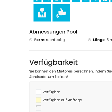
Golf (Club de Golf Ifach), Klettern, Kanu
und Windsurfen (innerhalb von 5 Kilome
Tennis und Reiten (innerhalb von 10 Kil
Abmessungen Pool
Form
:
rechteckig
Länge
:
8 
Verfügbarkeit
Sie können den Mietpreis berechnen, indem Si
Abreisedatum klicken!
Verfügbar
Verfügbar auf Anfrage