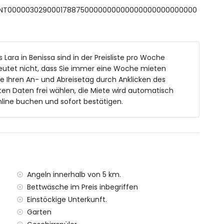
 Dusche und Toilette
 ESFCNT0000030290001788750000000000000000000000000
d 2m tief
 Lara in Benissa sind in der Preisliste pro Woche
eln mit Sonnenliegen
eutet nicht, dass Sie immer eine Woche mieten
ie Ihren An- und Abreisetag durch Anklicken des
en Daten frei wählen, die Miete wird automatisch
line buchen und sofort bestätigen.
 Haus entfernt)
vom Haus entfernt)
ter vom Haus entfernt)
lometer vom Haus entfernt)
Angeln innerhalb von 5 km.
ometer vom Haus entfernt)
Bettwäsche im Preis inbegriffen
ter vom Haus entfernt)
Einstöckige Unterkunft.
 Kilometer)
Garten