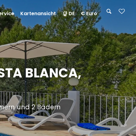
ervice
Kartenansicht
DE
€ Euro
OSTA BLANCA,
mmern und 2 Bädern