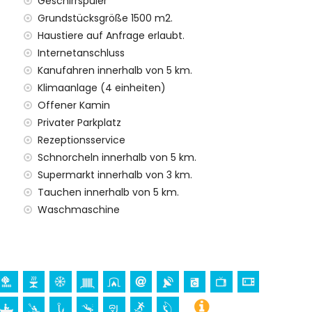
Geschirrspüler
ien mit Kindern
Grundstücksgröße 1500 m2.
 Mietpreis dieses Ferienhauses inbegriffen sind
Haustiere auf Anfrage erlaubt.
Internetanschluss
Kanufahren innerhalb von 5 km.
Klimaanlage (4 einheiten)
enst
Offener Kamin
Privater Parkplatz
 Aufpreis
Rezeptionsservice
en (auf Anfrage)
Schnorcheln innerhalb von 5 km.
Supermarkt innerhalb von 3 km.
 Ihren Urlaub in Benissa, Costa Blanca
Tauchen innerhalb von 5 km.
s)
Waschmaschine
 Costa Blanca
Lieben Frau der Verlassenen), Burg (Moraira), Ruine
nisches Gebäude (Moraira) und historischer Ort (Moraira)
erkunft)