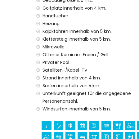
Gebäudegröße 150 m2.
Die Unterkunft ist sehr geeignet für Famil
Golfplatz innerhalb von 4 km.
Einrichtungen und Dienstleistungen, die im
Handtücher
Internet (WiFi)
Heizung
Bügeleisen und Bügelbrett
Kajakfahren innerhalb von 5 km.
Bettwäsche und Handtücher
Klettersteig innerhalb von 5 km.
Empfangsservice und 24-Stunden-Notdi
Mikrowelle
Luftheizung und Klimaanlage
Offener Kamin im Freien / Grill
Einrichtungen und Dienstleistungen gegen
Privater Pool
Satelliten-/Kabel-TV
Zustellbett und Kinderbetten/Kinderbett
Strand innerhalb von 4 km.
Unterhaltungs- und Freizeitaktivitäten für
Surfen innerhalb von 5 km.
Bar (innerhalb von 5 Kilometern vom Hau
Unterkunft geeignet für die angegebene
Personenanzahl.
Sehenswürdigkeiten und Kultur in Benissa,
Windsurfen innerhalb von 5 km.
Museum (Moraira), Kirche (Kirche Unserer 
(Moraira), Denkmal (Moraira), architekto
(innerhalb von 10 Kilometern von der Unt
Sport