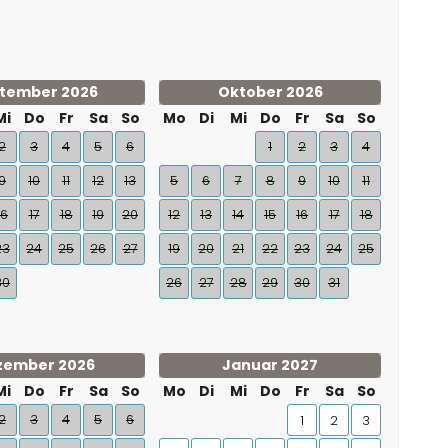
tember 2026
Oktober 2026
Mi
Do
Fr
Sa
So
Mo
Di
Mi
Do
Fr
Sa
So
2
3
4
5
6
1
2
3
4
9
10
11
12
13
5
6
7
8
9
10
11
16
17
18
19
20
12
13
14
15
16
17
18
23
24
25
26
27
19
20
21
22
23
24
25
30
26
27
28
29
30
31
zember 2026
Januar 2027
Mi
Do
Fr
Sa
So
Mo
Di
Mi
Do
Fr
Sa
So
2
3
4
5
6
1
2
3