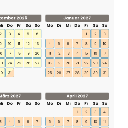
zember 2026
Januar 2027
Mi
Do
Fr
Sa
So
Mo
Di
Mi
Do
Fr
Sa
So
2
3
4
5
6
1
2
3
9
10
11
12
13
4
5
6
7
8
9
10
16
17
18
19
20
11
12
13
14
15
16
17
23
24
25
26
27
18
19
20
21
22
23
24
30
31
25
26
27
28
29
30
31
März 2027
April 2027
Mi
Do
Fr
Sa
So
Mo
Di
Mi
Do
Fr
Sa
So
1
2
3
4
3
4
5
6
7
5
6
7
8
9
10
11