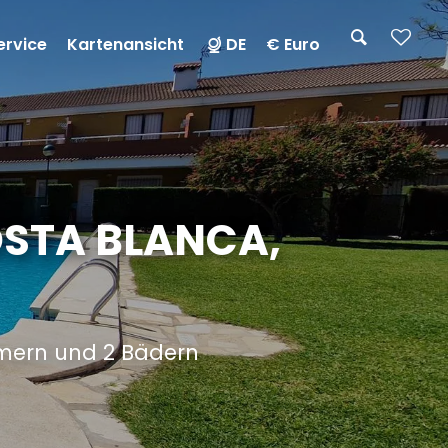
ervice
Kartenansicht
DE
€ Euro
OSTA BLANCA,
mmern und 2 Bädern