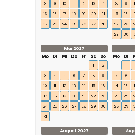
8
9
10
11
12
13
14
8
9
15
16
17
18
19
20
21
15
16
22
23
24
25
26
27
28
22
23
29
30
Mai 2027
Mo
Di
Mi
Do
Fr
Sa
So
Mo
Di
1
2
1
3
4
5
6
7
8
9
7
8
10
11
12
13
14
15
16
14
15
17
18
19
20
21
22
23
21
22
24
25
26
27
28
29
30
28
29
31
August 2027
Sep