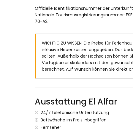
Badezimmer mit Badewanne und Toilett
Offizielle Identifikationsnummer der Unterkun
Aussenbereich:
Nationale Tourismusregistrierungsnummer:
Private überdachte Terrasse mit Esstisch
70-A2
Gemeinschaftspool
Gemeinschaftsgarten
Nicht überdachter Parkplatz
WICHTIG ZU WISSEN: Die Preise für Ferienhaus 
inklusive Nebenkosten angegeben. Das bed
Mehr Infos
sollten. Außerhalb der Hochsaison können S
Nächste Stadt: Els Poblets (weniger als 
Verfügbarkeitskalenders mit den gewünscht
Nächster Strand: Almadrava (weniger als
berechnet. Auf Wunsch können Sie direkt on
Nächster Hafen: Denia (weniger als 10 Ki
Nächster Flughafen: Valencia (innerhalb 
Zweitnächster Flughafen: Alicante (> 100
Öffentliche Verkehrsmittel: Bus innerhal
Ausstattung El Alfar
keine Haustiere erlaubt
Ausstattung und Leistungen im Mietpreis de
24/7 telefonische Unterstützung
Bettwäsche im Preis inbegriffen
Bettwäsche und Handtücher
Telefonische Nothilfe rund um die Uhr
Fernseher