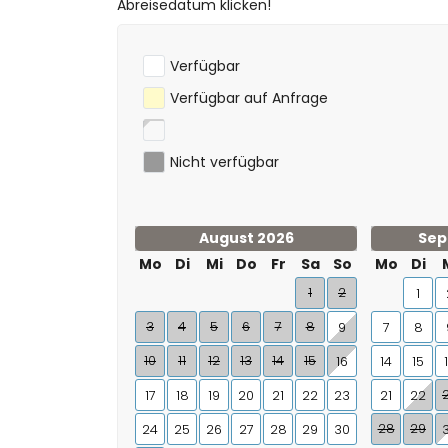
Kanufahren (innerhalb von 50 Kilometern
Abreisedatum klicken!
Verfügbar
Verfügbar auf Anfrage
Nicht verfügbar
August 2026
Sep
Mo
Di
Mi
Do
Fr
Sa
So
Mo
Di
1
2
1
3
4
5
6
7
8
9
7
8
10
11
12
13
14
15
16
14
15
17
18
19
20
21
22
23
21
22
28
29
24
25
26
27
28
29
30