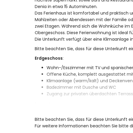
nächste Supermarkt sowie Bars und Restaurant
Denia in etwa 15 Autominuten.
Das Ferienhaus ist komfortabel und praktisch u
Mahlzeiten oder Abendessen mit der Familie o
zwei Etagen. Während sich die Wohnküche im E
Obergeschoss. Diese Ferienwohnung ist ideal f
Die Unterkunft verfügt über eine Klimaanlage
Bitte beachten Sie, dass für diese Unterkunft ei
Erdgeschoss
:
Wohn-/Esszimmer mit TV und spanische
Offene Küche, komplett ausgestattet mit
Klimaanlage (warm/kalt) und Deckenven
Badezimmer mit Dusche und WC
Zugang zur privaten überdachten Terras
1. Stock:
Schlafzimmer mit 2 Einzelbetten und Stan
Bitte beachten Sie, dass für diese Unterkunft 
Schlafzimmer mit Doppelbett und Decken
Für weitere Informationen beachten Sie bitte
Schlafzimmer mit 1 Einzelbett und Standv