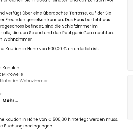
s erreichen Sie in etwa 5 Minuten und das Zentrum von
nd verfügt über eine überdachte Terrasse, auf der Sie
der Freunden genießen können. Das Haus besteht aus
rdgeschoss befindet, sind die Schlafzimmer im
ür alle, die den Strand und den Pool genießen möchten.
 im Wohnzimmer.
ne Kaution in Höhe von 500,00 € erforderlich ist.
n Kanälen
 Mikrowelle
tilator im Wohnzimmer
se
Mehr...
dventilator
eine Kaution in Höhe von € 500,00 hinterlegt werden muss.
ventilator mit Zugang zur Terrasse
 die Buchungsbedingungen.
entilator