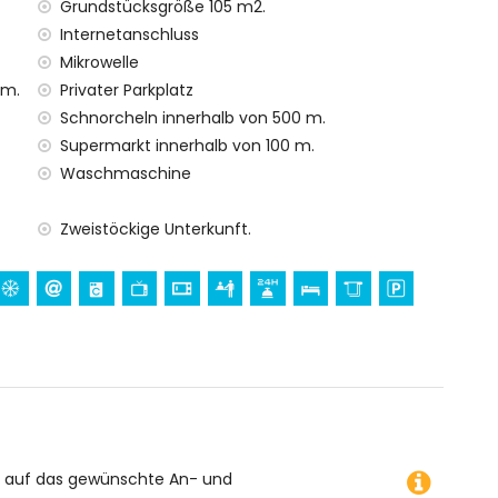
Grundstücksgröße 105 m2.
Internetanschluss
is
Mikrowelle
 m.
Privater Parkplatz
Schnorcheln innerhalb von 500 m.
ren Urlaub in Denia, Alicante
Supermarkt innerhalb von 100 m.
Waschmaschine
)
nia)
Zweistöckige Unterkunft.
ante
s (Denia), Monument (Denia), architektonisches Gebäude
innerhalb von 5 Kilometern des Hauses)
000 Metern vom Haus)
Angeln und Wasserski (innerhalb von 5 Kilometern des
ls 10 Kilometer vom Haus entfernt)
 des Hauses)
e auf das gewünschte An- und