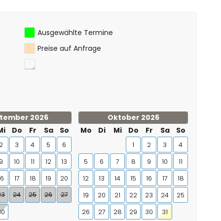
 des Hauses)
Ausgewählte Termine
Preise auf Anfrage
tember 2026
Oktober 2026
Mi
Do
Fr
Sa
So
Mo
Di
Mi
Do
Fr
Sa
So
2
3
4
5
6
1
2
3
4
9
10
11
12
13
5
6
7
8
9
10
11
16
17
18
19
20
12
13
14
15
16
17
18
23
24
25
26
27
19
20
21
22
23
24
25
30
26
27
28
29
30
31