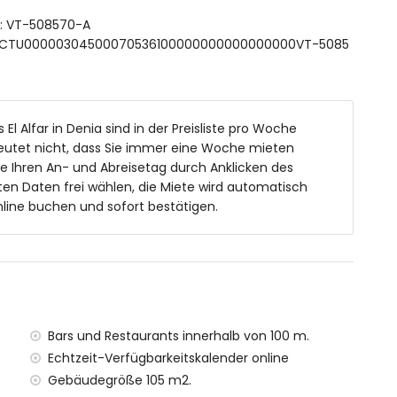
e
ft: VT-508570-A
 ESFCTU00000304500070536100000000000000000VT-5085
 und 6 Stühlen
El Alfar in Denia sind in der Preisliste pro Woche
eutet nicht, dass Sie immer eine Woche mieten
ie Ihren An- und Abreisetag durch Anklicken des
1000 Meter vom Haus entfernt)
en Daten frei wählen, die Miete wird automatisch
 200 Meter vom Haus entfernt)
line buchen und sofort bestätigen.
lometer vom Haus entfernt)
von 100 Kilometern des Hauses)
 Kilometer vom Haus entfernt)
b von 1000 Metern
s Hauses enthalten
Bars und Restaurants innerhalb von 100 m.
Echtzeit-Verfügbarkeitskalender online
Gebäudegröße 105 m2.