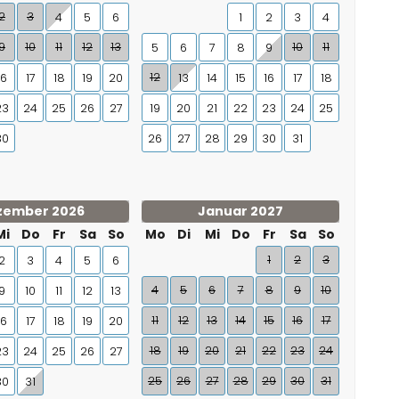
2
3
4
5
6
1
2
3
4
9
10
11
12
13
10
11
5
6
7
8
9
12
16
17
18
19
20
13
14
15
16
17
18
23
24
25
26
27
19
20
21
22
23
24
25
30
26
27
28
29
30
31
zember 2026
Januar 2027
Mi
Do
Fr
Sa
So
Mo
Di
Mi
Do
Fr
Sa
So
1
2
3
2
3
4
5
6
4
5
6
7
8
9
10
9
10
11
12
13
11
12
13
14
15
16
17
16
17
18
19
20
18
19
20
21
22
23
24
23
24
25
26
27
25
26
27
28
29
30
31
30
31