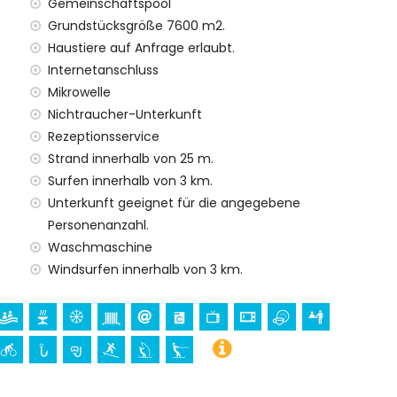
Gemeinschaftspool
m Mietpreis der Wohnung enthalten sind
Grundstücksgröße 7600 m2.
Haustiere auf Anfrage erlaubt.
Internetanschluss
Babybett
Mikrowelle
nst
Nichtraucher-Unterkunft
Rezeptionsservice
 Aufpreis
Strand innerhalb von 25 m.
Surfen innerhalb von 3 km.
Unterkunft geeignet für die angegebene
ren Urlaub in Denia, Costa Blanca
Personenanzahl.
)
Waschmaschine
Windsurfen innerhalb von 3 km.
osta Blanca
unción), Burg (Portal de la Vila und Denia) (innerhalb von
innerhalb von 25 Kilometern von der Unterkunft)