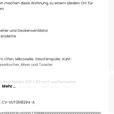
ten machen diese Wohnung zu einem idealen Ort für
en.
eher und Deckenventilator
etoilette
m Ofen, Mikrowelle, Geschirrspüler, Kühl-
serkocher, Mixer und Toaster
e-Bett (Maße 200 x 150 cm) und Fernseher
Mehr...
 mit einem Doppelbett (Maße 200 x 140 cm)
ecken, Dusche und WC
ft: CV-VUT0518294-A
 ESFCNT0000030450007708190000000000000000000000000