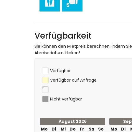
Radfahren (innerhalb von 1000 Metern v
Tennis, Wandern, Mountainbiking, Angeln,
(innerhalb von 5 Kilometern von der Wo
Golf (La Sella Golf), Reiten und Tauchen
Verfügbarkeit
Sie können den Mietpreis berechnen, indem Si
Abreisedatum klicken!
Verfügbar
Verfügbar auf Anfrage
Nicht verfügbar
August 2026
Sep
Mo
Di
Mi
Do
Fr
Sa
So
Mo
Di