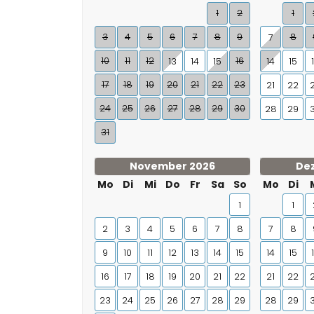
1
2
1
3
4
5
6
7
8
9
8
7
10
11
12
16
13
14
15
14
15
17
18
19
20
21
22
23
21
22
24
25
26
27
28
29
30
28
29
31
November 2026
De
Mo
Di
Mi
Do
Fr
Sa
So
Mo
Di
1
1
2
3
4
5
6
7
8
7
8
9
10
11
12
13
14
15
14
15
16
17
18
19
20
21
22
21
22
23
24
25
26
27
28
29
28
29