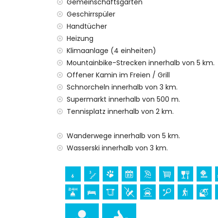
Gemeinschaftsgarten
Einrichtungen und Dienstleistungen, die i
Geschirrspüler
Internet (WiFi)
Handtücher
Bügeleisen und Bügelbrett
Heizung
Bettwäsche, Handtücher und Kinderbett/
Klimaanlage (4 einheiten)
Empfangsdienst und 24-Stunden-Notdie
Mountainbike-Strecken innerhalb von 5 km.
Luftheizung und Klimaanlage
Offener Kamin im Freien / Grill
Einrichtungen und Dienstleistungen gegen
Schnorcheln innerhalb von 3 km.
Supermarkt innerhalb von 500 m.
Zusatzbett (auf Anfrage)
Tennisplatz innerhalb von 2 km.
Unterhaltung und Freizeitaktivitäten für Ih
Bar (innerhalb von 1000 Metern vom Haus
Wanderwege innerhalb von 5 km.
Wasserski innerhalb von 3 km.
Sehenswürdigkeiten und Kultur in Denia, C
Kirche (Parroquia Nuestra Señora de la As
10 Kilometern von der Unterkunft)
Museum (Histórico de Javea und Javea) (
Sport