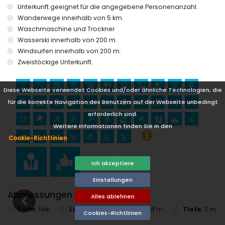
Sehenswürdigkeiten und Kultur in Denia, Costa Blanca
Unterkunft geeignet für die angegebene Personenanzahl.
Wanderwege innerhalb von 5 km.
Museum (Histórico de Denia, Denia), Kirche (Denia), Burg
Waschmaschine und Trockner
(Portal de la Vila, Denia), Denkmal (Ciudad de Denia, Denia),
Architekturbau (Histórico de Denia, Denia), historischer Ort
Wasserski innerhalb von 200 m.
(Ciudad de Denia und Denia) (innerhalb von 5 Kilometern
Windsurfen innerhalb von 200 m.
von der Unterkunft)
Zweistöckige Unterkunft.
Ruine (Molinos und Denia) (innerhalb von 10 Kilometern von
der Unterkunft)
Diese Webseite verwendet Cookies und/oder ähnliche Technologien, die
Sport
für die korrekte Navigation des Benutzers auf der Webseite unbedingt
Schnorcheln, Surfen, Windsurfen und Wasserski (innerhalb
erforderlich sind.
von 1000 Metern von der Villa)
Weitere Informationen finden Sie in den
Tennis, Wandern, Mountainbiking, Radfahren, Klettern,
Kanufahren, Kajakfahren, Angeln und Tauchen (innerhalb
Cookie-Richtlinien
von 5 Kilometern von der Villa)
.
Golf (La Sella, Denia) und Reiten (innerhalb von 10 Kilometern
Ich akzeptiere
von der Villa)
Rafting (innerhalb von 50 Kilometern von der Villa)
Einstellungen
Abmessungen Pool
Alles ablehnen
Form
:
Nier
Länge
:
8 m.
Breite
:
4 m.
Tiefe
:
2 m.
Cookies-Richtlinien