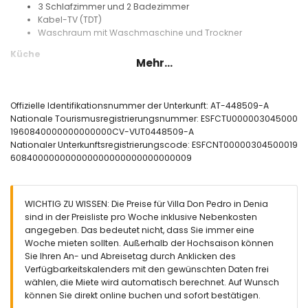
3 Schlafzimmer und 2 Badezimmer
Kabel-TV (TDT)
Waschraum mit Waschmaschine und Trockner
Küche
Mehr...
Küche mit Elektroherd, Elektro-Backofen, Mikrowelle,
Geschirrspüler, Kühlschrank, Gefrierschrank,
Kaffeemaschine, Wasserkocher, Mixer, Toaster und
Offizielle Identifikationsnummer der Unterkunft: AT-448509-A
Saftpresse
Nationale Tourismusregistrierungsnummer: ESFCTU000003045000
1960840000000000000CV-VUT0448509-A
Schlafzimmer und Badezimmer
Nationaler Unterkunftsregistrierungscode: ESFCNT00000304500019
Schlafzimmer mit Klimaanlage, Queensize-Bett (200 x 160
608400000000000000000000000000009
cm) und en-suite Badezimmer
2 Schlafzimmer, jedes mit 2 Einzelbetten (190 x 90 cm)
Badezimmer mit Einzelwaschbecken, Badewanne, Dusche
WICHTIG ZU WISSEN: Die Preise für Villa Don Pedro in Denia
und WC
sind in der Preisliste pro Woche inklusive Nebenkosten
En-suite Badezimmer mit Einzelwaschbecken, Dusche und
angegeben. Das bedeutet nicht, dass Sie immer eine
WC
Woche mieten sollten. Außerhalb der Hochsaison können
Außenbereich der Villa
Sie Ihren An- und Abreisetag durch Anklicken des
Verfügbarkeitskalenders mit den gewünschten Daten frei
eingezäuntes Grundstück
wählen, die Miete wird automatisch berechnet. Auf Wunsch
nierenförmiger privater Pool mit den Maßen 8m x 4m und
können Sie direkt online buchen und sofort bestätigen.
2m Tiefe