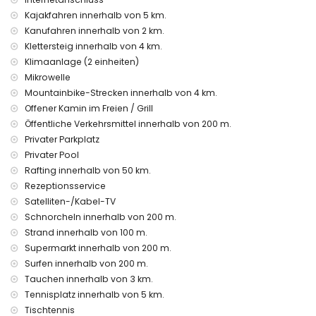
nahegelegene öffentliche Verkehrsmittel: Bus innerhalb von
200 Metern
Kajakfahren innerhalb von 5 km.
Haustiere sind nicht erlaubt
Kanufahren innerhalb von 2 km.
Die Unterkunft ist sehr geeignet für Familien mit Kindern
Klettersteig innerhalb von 4 km.
Klimaanlage (2 einheiten)
Einrichtungen und Dienstleistungen, die im Mietpreis der
Villa inbegriffen sind
Mikrowelle
Mountainbike-Strecken innerhalb von 4 km.
Internet (Glasfaser)
Offener Kamin im Freien / Grill
Staubsauger, Bügeleisen und Bügelbrett
Bettwäsche und Handtücher
Öffentliche Verkehrsmittel innerhalb von 200 m.
Empfangsservice
Privater Parkplatz
Tischtennis
Privater Pool
Zentralheizung und Klimaanlage
Rafting innerhalb von 50 km.
Einrichtungen und Dienstleistungen gegen Aufpreis
Rezeptionsservice
Satelliten-/Kabel-TV
Flughafentransfer
Schnorcheln innerhalb von 200 m.
Zusatzbett und Kinderbetten/-wiegen (auf Anfrage)
Strand innerhalb von 100 m.
Unterhaltungs- und Freizeitaktivitäten für Ihren Urlaub in
Supermarkt innerhalb von 200 m.
Denia, Costa Blanca
Surfen innerhalb von 200 m.
Bar, Promenade (Las Marinas und Denia) (innerhalb von 500
Tauchen innerhalb von 3 km.
Metern vom Haus)
Tennisplatz innerhalb von 5 km.
Kino und Theater (innerhalb von 5 Kilometern vom Haus)
Tischtennis