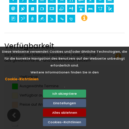
Tennis, Radfahren, Kajakfahren, Tauchen und Schnorcheln
(innerhalb von 5 Kilometern von der Villa)
Golf (La Sella Golf) und Reiten (innerhalb von 10 Kilometern
von der Villa)
Windsurfen (innerhalb von 25 Kilometern von der Villa)
Verfügbarkeit
Diese Webseite verwendet Cookies und/oder ähnliche Technologien, die
Sie können den Mietpreis berechnen, indem Sie auf
für die korrekte Navigation des Benutzers auf der Webseite unbedingt
das gewünschte An- und Abreisedatum klicken!
erforderlich sind.
Weitere Informationen finden Sie in den
Verfügbar
Cookie-Richtlinien
Ausgewählte Termine
.
Ich akzeptiere
Verfügbar auf Anfrage
Einstellungen
Preise auf Anfrage
Alles ablehnen
Cookies-Richtlinien