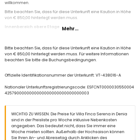
willkommen.
Bitte beachten Sie, dass für diese Unterkunft eine Kaution in Höhe
von € 850,00 hinterlegt werden muss.
Innenbereich obere Etage
Mehr...
Wohn-/Esszimmer mit Klimaanlage und Fernseher
offene Küche mit allen gängigen Elektrogeräten
Abstellraum mit Waschmaschine
Bitte beachten Sie, dass für diese Unterkunft eine Kaution in Höhe
3 Schlafzimmer mit Klimaanlaage und 2 Badezimmer mit
von € 850,00 hinterlegt werden muss. Für weitere Informationen
Dusche, eines davon en-suite
beachten Sie bitte die Buchungsbedingungen.
herrlicher Panoramblick
überdachte Terrasse mit Essplatz und mit Treppenzugang
Offizielle Identifikationsnummer der Unterkunft: VT-438016-A
zur Poolterrasse
Nationaler Unterkunftsregistrierungscode: ESFCNT0000030550004
Innenbereich untere Etage
4257900000000000000000000000000003
Wohnbereich mit Sofa, TV und Klimaanlage
Schlafzimmer mit Klimaanlage
Badezimmer
Treppenzugang innen zur oberen Etage
WICHTIG ZU WISSEN: Die Preise für Villa Finca Serena in Denia
sind in der Preisliste pro Woche inklusive Nebenkosten
Außenbereich der Villa
angegeben. Das bedeutet nicht, dass Sie immer eine
Woche mieten sollten. Außerhalb der Hochsaison können
nierenförmiger privater Pool mit den Maßen 6m x 4m auf
Sie Ihren An- und Abreisetag durch Anklicken des
Salzwasserbasis - kein Chlor