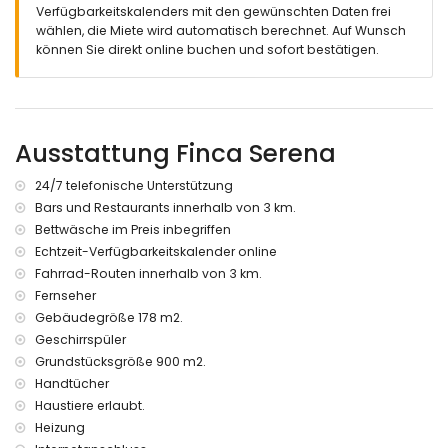
Verfügbarkeitskalenders mit den gewünschten Daten frei
verschiedene Terrassen, mit Möbeln, teilweise überdacht
wählen, die Miete wird automatisch berechnet. Auf Wunsch
Außenküche und Gasgrill
können Sie direkt online buchen und sofort bestätigen.
Außen-Sitzbereich und Außen-Essbereich
Sonnenliegen auf dem Pooldeck
Aussendusche
Herrlicher Panoramablick
privater Parkplatz für mehrere Autos
Ausstattung Finca Serena
Weitere Informationen
24/7 telefonische Unterstützung
Nächste Stadt: Denia (innerhalb von 4 Kilometern von der
Bars und Restaurants innerhalb von 3 km.
Villa)
Nächster Strand: La Marineta Cassiana (innerhalb von 4
Bettwäsche im Preis inbegriffen
Kilometern von der Villa)
Echtzeit-Verfügbarkeitskalender online
Nächster Hafen: Denia (innerhalb von 5 Kilometern von der
Fahrrad-Routen innerhalb von 3 km.
Villa)
Fernseher
Nächster Flughafen: Alicante (innerhalb von 100 Kilometern
Gebäudegröße 178 m2.
von der Villa)
Geschirrspüler
Zweitnächster Flughafen: Valencia (> 100 Kilometer)
Die Unterkunft ist sehr gut für Familien mit Kindern geeignet
Grundstücksgröße 900 m2.
Handtücher
Ausstattungen und Dienstleistungen, die im Mietpreis der Villa
Haustiere erlaubt.
enthalten sind
Heizung
Internet (WiFi)