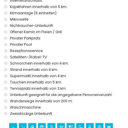
Internetanschluss
Staubsauger sowie Bügeleisen und Bügelbrett
Kajakfahren innerhalb von 5 km.
wöchentlicher Wäschewechsel
Klimaanlage (6 einheiten)
Ausstattungen und Dienstleistungen gegen Aufpreis
Mikrowelle
Nichtraucher-Unterkunft
Heizung und Klimaanlage
Zusatzbett und Kinderbetten/Babybetten (auf Anfrage)
Offener Kamin im Freien / Grill
extra Zwischenreinigungen
Privater Parkplatz
Ladevorgang für E-Autos auf Anfrage und extra Zahlung
Privater Pool
Haustiere erlaubt gegen Aufpreis
Rezeptionsservice
Unterhaltung und Freizeitaktivitäten für Ihren Urlaub in Denia,
Satelliten-/Kabel-TV
Costa Blanca
Schnorcheln innerhalb von 4 km.
Strand innerhalb von 4 km.
Diskothek, Nachtclub, Bar und Promenade (La Marineta
Cassiana) (innerhalb von 5 Kilometern vom Haus)
Supermarkt innerhalb von 4 km.
Tauchen innerhalb von 5 km.
Sehenswürdigkeiten und Kultur in Denia, Costa Blanca
Tennisplatz innerhalb von 3 km.
Museum (Spielzeugmuseum) und Kirche (innerhalb von 5
Unterkunft geeignet für die angegebene Personenanzahl.
Kilometern von der Unterkunft)
Wanderwege innerhalb von 200 m.
Schloss (Schloss Denia) (innerhalb von 10 Kilometern von
Waschmaschine
der Unterkunft)
Zweistöckige Unterkunft.
Sport
Wandern (innerhalb von 1000 Metern von der Villa)