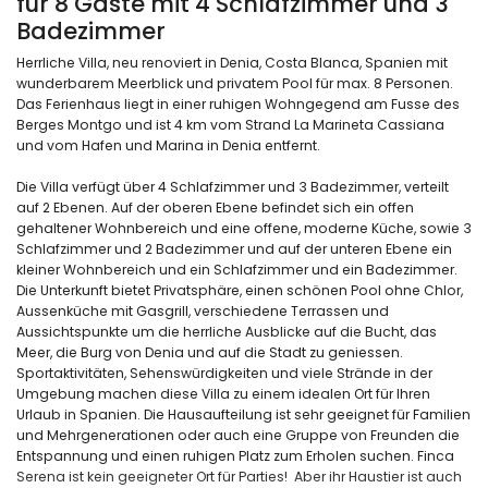
für 8 Gäste mit 4 Schlafzimmer und 3
Badezimmer
Herrliche Villa, neu renoviert in Denia, Costa Blanca, Spanien mit
wunderbarem Meerblick und privatem Pool für max. 8 Personen.
Das Ferienhaus liegt in einer ruhigen Wohngegend am Fusse des
Berges Montgo und ist 4 km vom Strand La Marineta Cassiana
und vom Hafen und Marina in Denia entfernt.
Die Villa verfügt über 4 Schlafzimmer und 3 Badezimmer, verteilt
auf 2 Ebenen. Auf der oberen Ebene befindet sich ein offen
gehaltener Wohnbereich und eine offene, moderne Küche, sowie 3
Schlafzimmer und 2 Badezimmer und auf der unteren Ebene ein
kleiner Wohnbereich und ein Schlafzimmer und ein Badezimmer.
Die Unterkunft bietet Privatsphäre, einen schönen Pool ohne Chlor,
Aussenküche mit Gasgrill, verschiedene Terrassen und
Aussichtspunkte um die herrliche Ausblicke auf die Bucht, das
Meer, die Burg von Denia und auf die Stadt zu geniessen.
Sportaktivitäten, Sehenswürdigkeiten und viele Strände in der
Umgebung machen diese Villa zu einem idealen Ort für Ihren
Urlaub in Spanien. Die Hausaufteilung ist sehr geeignet für Familien
und Mehrgenerationen oder auch eine Gruppe von Freunden die
Entspannung und einen ruhigen Platz zum Erholen suchen. Finca
Serena ist kein geeigneter Ort für Parties! Aber ihr Haustier ist auch