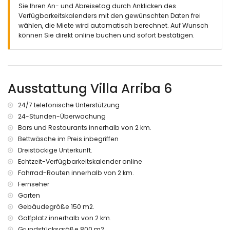
Wohnzimmer mit Fernsehen
Sie Ihren An- und Abreisetag durch Anklicken des
Wohnküche mit Elektroherd, Elektroofen, Mikrowelle,
Verfügbarkeitskalenders mit den gewünschten Daten frei
Geschirrspülmaschine, Kühl-Gefrierkombination,
wählen, die Miete wird automatisch berechnet. Auf Wunsch
Kaffeemaschine, Wasserkocher, Mixer und Toaster
können Sie direkt online buchen und sofort bestätigen.
Schlafzimmer mit Kingsize Bett (von 200 x 160cm), Ventilator
und Klimaanlage
Schlafzimmer mit 2 Einzelbetten (von 200 x 90cm), Ventilator
und Klimaanlage
Badezimmer mit Einzelwaschbecken, Dusche, Toilette und
Ausstattung Villa Arriba 6
Föhn
Gästetoilette
24/7 telefonische Unterstützung
Essbereich mit Klimaanlage
24-Stunden-Überwachung
Waschküche mit Waschmaschine
Bars und Restaurants innerhalb von 2 km.
verglaste Terrasse mit Sitzmöbeln und Zugang zur
Bettwäsche im Preis inbegriffen
Poolterrasse
Dreistöckige Unterkunft.
Einliegerappartement unten:
Echtzeit-Verfügbarkeitskalender online
Schlafzimmer mit 2 Einzelbetten (90cm)
Fahrrad-Routen innerhalb von 2 km.
Badezimmer mit Dusche und WC
Fernseher
Kitchenette mit Kühlschrank
Garten
separater Eingang erreichbar über eine Aussentreppe
Gebäudegröße 150 m2.
Aussenbereich:
Golfplatz innerhalb von 2 km.
Grundstücksgröße 800 m2.