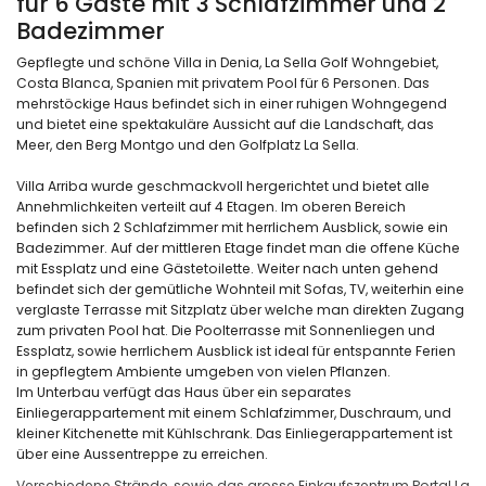
für 6 Gäste mit 3 Schlafzimmer und 2
Badezimmer
Gepflegte und schöne Villa in Denia, La Sella Golf Wohngebiet,
Costa Blanca, Spanien mit privatem Pool für 6 Personen. Das
mehrstöckige Haus befindet sich in einer ruhigen Wohngegend
und bietet eine spektakuläre Aussicht auf die Landschaft, das
Meer, den Berg Montgo und den Golfplatz La Sella.
Villa Arriba wurde geschmackvoll hergerichtet und bietet alle
Annehmlichkeiten verteilt auf 4 Etagen. Im oberen Bereich
befinden sich 2 Schlafzimmer mit herrlichem Ausblick, sowie ein
Badezimmer. Auf der mittleren Etage findet man die offene Küche
mit Essplatz und eine Gästetoilette. Weiter nach unten gehend
befindet sich der gemütliche Wohnteil mit Sofas, TV, weiterhin eine
verglaste Terrasse mit Sitzplatz über welche man direkten Zugang
zum privaten Pool hat. Die Poolterrasse mit Sonnenliegen und
Essplatz, sowie herrlichem Ausblick ist ideal für entspannte Ferien
in gepflegtem Ambiente umgeben von vielen Pflanzen.
Im Unterbau verfügt das Haus über ein separates
Einliegerappartement mit einem Schlafzimmer, Duschraum, und
kleiner Kitchenette mit Kühlschrank. Das Einliegerappartement ist
über eine Aussentreppe zu erreichen.
Verschiedene Strände, sowie das grosse Einkaufszentrum Portal La