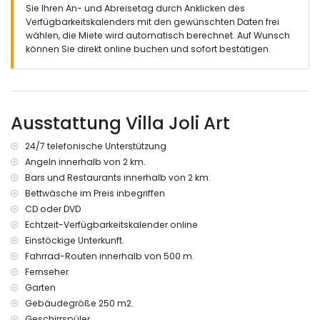
total abgeschlossenes Grundstück
Sie Ihren An- und Abreisetag durch Anklicken des
Verfügbarkeitskalenders mit den gewünschten Daten frei
Mehr Info
wählen, die Miete wird automatisch berechnet. Auf Wunsch
können Sie direkt online buchen und sofort bestätigen.
Skilift innerhalb von 1000 Metern der Villa
nächster Ort: Denia (innerhalb von 4 Kilometern der Villa)
nächster Strand: La Marineta (innerhalb von 4 Kilometern
der Villa)
nächster Hafen: Denia (innerhalb von 5 Kilometern der Villa)
Ausstattung Villa Joli Art
nächster Flughafen: Alicante (innerhalb von 100 Kilometern
der Villa)
24/7 telefonische Unterstützung
zweitnächster Flughafen: Valencia (innerhalb von 100
Kilometern der Villa)
Angeln innerhalb von 2 km.
öffentliche Verkehrsmittel: Bus innerhalb von 5 Kilometern
Bars und Restaurants innerhalb von 2 km.
der Villa
Bettwäsche im Preis inbegriffen
CD oder DVD
Features und Dienstleistungen die im Mietpreis enthalten sind
der Villa
Echtzeit-Verfügbarkeitskalender online
Einstöckige Unterkunft.
Internet Fiberglas (WiFi)
Fahrrad-Routen innerhalb von 500 m.
Bügeleisen und-brett
Bettwäsche und Handtücher
Fernseher
24 Stunden telefonische Unterstützung
Garten
Gebäudegröße 250 m2.
Features und Dienstleistungen gegen Aufpreis
Geschirrspüler