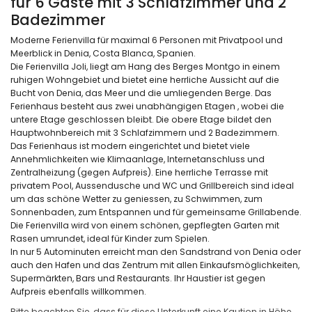
für 6 Gäste mit 3 Schlafzimmer und 2
Badezimmer
Moderne Ferienvilla für maximal 6 Personen mit Privatpool und
Meerblick in Denia, Costa Blanca, Spanien.
Die Ferienvilla Joli, liegt am Hang des Berges Montgo in einem
ruhigen Wohngebiet und bietet eine herrliche Aussicht auf die
Bucht von Denia, das Meer und die umliegenden Berge. Das
Ferienhaus besteht aus zwei unabhängigen Etagen , wobei die
untere Etage geschlossen bleibt. Die obere Etage bildet den
Hauptwohnbereich mit 3 Schlafzimmern und 2 Badezimmern.
Das Ferienhaus ist modern eingerichtet und bietet viele
Annehmlichkeiten wie Klimaanlage, Internetanschluss und
Zentralheizung (gegen Aufpreis). Eine herrliche Terrasse mit
privatem Pool, Aussendusche und WC und Grillbereich sind ideal
um das schöne Wetter zu geniessen, zu Schwimmen, zum
Sonnenbaden, zum Entspannen und für gemeinsame Grillabende.
Die Ferienvilla wird von einem schönen, gepflegten Garten mit
Rasen umrundet, ideal für Kinder zum Spielen.
In nur 5 Autominuten erreicht man den Sandstrand von Denia oder
auch den Hafen und das Zentrum mit allen Einkaufsmöglichkeiten,
Supermärkten, Bars und Restaurants. Ihr Haustier ist gegen
Aufpreis ebenfalls willkommen.
Bitte beachten Sie, dass für diese Unterkunft eine Kaution in Höhe