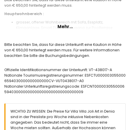
von € 650,00 hinterlegt werden muss.
Hauptwohnbereich :
grosser, offener Wohnbereich mit Sofa, Essplatz,
Mehr...
Klimaanlage, Smart TV, sowie Zugang zur Poolterrase
offene Küche mit allen modernen Geräten, auch Mikrowelle,
Geschirrspülmaschine und Nespresso Kaffemaschine
kleiner Raum mit Waschmaschine
Bitte beachten Sie, dass für diese Unterkunft eine Kaution in Höhe
2 Schlafzimmer mit 2 Einzelbetten und Klimaanlage
von € 650,00 hinterlegt werden muss. Für weitere Informationen
Schlafzimmer mit Doppelbett und Klimaanlage, en-suite
beachten Sie bitte die Buchungsbedingungen.
Duschraum mit Toilette
Badezimmer mit Wanne, Dusche und Toilette
Offizielle Identifikationsnummer der Unterkunft: VT-438017-A
teilweise überdachte Terrasse
Nationale Tourismusregistrierungsnummer: ESFCTU000003055000
Internetanschluss
6594030000000000000CV-VUT0438017-A0
Nationaler Unterkunftsregistrierungscode: ESFCNT0000030550006
Aussenbereich :
5940300000000000000000000000000009
privater Pool
Poolheizung ist kostenpflichtig
gemauerter Grillplatz
Duschraum und Toilette
WICHTIG ZU WISSEN: Die Preise für Villa Villa Joli Art in Denia
überdachte Terrasse mit Essplatz
sind in der Preisliste pro Woche inklusive Nebenkosten
Garten mit Rasen
angegeben. Das bedeutet nicht, dass Sie immer eine
abgeschlossener Parkplatz für 2 Autos
Woche mieten sollten. Außerhalb der Hochsaison können