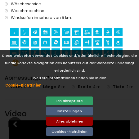
Wäscheservice
Waschmaschine
Windsurfen innerhalb von 5 km.
Diese Webseite verwendet Cookies und/oder ähnliche Technologien, die
für die korrekte Navigation des Benutzers auf der Webseite unbedingt
erforderlich sind.
Abmessungen Pool
Weitere Informationen finden Sie in den
Cookie-Richtlinien
Form
:
Nier
Länge
:
8 m.
Breite
:
4 m.
Tiefe
:
2 m.
.
Ich akzeptiere
Video
Einstellungen
Alles ablehnen
Cookies-Richtlinien